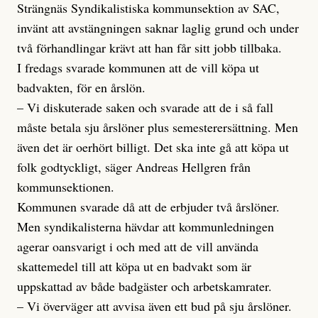
Strängnäs Syndikalistiska kommunsektion av SAC,
invänt att avstängningen saknar laglig grund och under
två förhandlingar krävt att han får sitt jobb tillbaka.
I fredags svarade kommunen att de vill köpa ut
badvakten, för en årslön.
– Vi diskuterade saken och svarade att de i så fall
måste betala sju årslöner plus semesterersättning. Men
även det är oerhört billigt. Det ska inte gå att köpa ut
folk godtyckligt, säger Andreas Hellgren från
kommunsektionen.
Kommunen svarade då att de erbjuder två årslöner.
Men syndikalisterna hävdar att kommunledningen
agerar oansvarigt i och med att de vill använda
skattemedel till att köpa ut en badvakt som är
uppskattad av både badgäster och arbetskamrater.
– Vi överväger att avvisa även ett bud på sju årslöner.