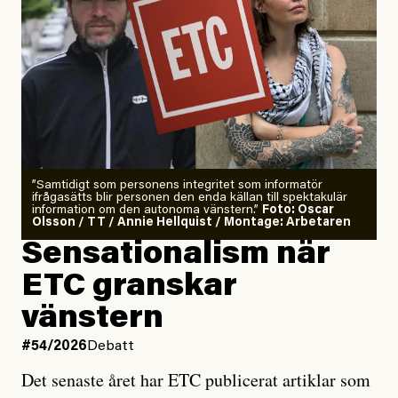
”Samtidigt som personens integritet som informatör
ifrågasätts blir personen den enda källan till spektakulär
information om den autonoma vänstern.”
Foto: Oscar
Olsson / TT / Annie Hellquist / Montage: Arbetaren
Sensationalism när
ETC granskar
vänstern
#54/2026
Debatt
Det senaste året har ETC publicerat artiklar som