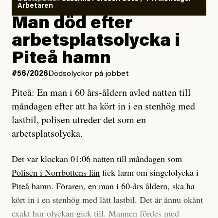
så säger jag tvärtemot.
Arbetaren
Man död efter
Jag lärde mig renovera
arbetsplatsolycka i
enligt uråldrig metod
och lade min sista ungdom
Piteå hamn
på att laga en gammal bod.
#56/2026
Dödsolyckor på jobbet
Piteå: En man i 60 års-åldern avled natten till
Jag sökte ljuset och meningen,
måndagen efter att ha kört in i en stenhög med
efter det som var rent, rätt och sant,
lastbil, polisen utreder det som en
och aldrig såg jag det klarare än
arbetsplatsolycka.
när jag ombord på bussen hjälpte en tant.
Det var klockan 01:06 natten till måndagen som
Polisen i Norrbottens län
fick larm om singelolycka i
#23/2026
Intervjun
Jesper Lundby: ”Livet i sig
Piteå hamn. Föraren, en man i 60-års åldern, ska ha
är ganska politiskt”
kört in i en stenhög med lätt lastbil. Det är ännu okänt
exakt hur olyckan gick till. Mannen fördes med