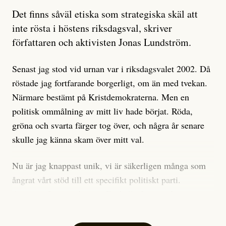
Artikeln undersöker inte, som ETC påstår, ”vad som
Det finns såväl etiska som strategiska skäl att
är sant, vad som är rykten”, utan den bidrar bara till
inte rösta i höstens riksdagsval, skriver
ännu mer ryktesspridning. Det finns inte ett enda bevis
författaren och aktivisten Jonas Lundström.
på eller ens ett övertygande argument för att den
misstänkta personen är en infiltratör. Det som läsaren
Senast jag stod vid urnan var i riksdagsvalet 2002. Då
får veta är att personen har ändrat sina politiska åsikter
röstade jag fortfarande borgerligt, om än med tvekan.
under åren, att den har raderat tidigare innehåll på sina
Närmare bestämt på Kristdemokraterna. Men en
sociala medier, att artikelns författare inte förstår sig
politisk ommålning av mitt liv hade börjat. Röda,
på personens ekonomi och att det tydligen finns
gröna och svarta färger tog över, och några år senare
anonyma röster inom rörelsen som säger saker som
skulle jag känna skam över mitt val.
”Om du frågar mig så är han en infiltratör”. Det kan
anses vara anledningar att titta närmare på personen,
Nu är jag knappast unik, vi är säkerligen många som
men ingenting av detta är tillräckligt för att hänga ut
ångrat vårt stöd till ett specifikt politiskt parti.
den. Personen nämns visserligen inte vid namn i
Avsevärt färre är de som fått kalla fötter inför
artikeln men är lätt att identifiera för alla som är aktiva
röstningen som sådan.
inom palestinarörelsen.