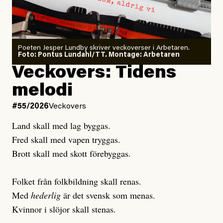
Poeten Jesper Lundby skriver veckoverser i Arbetaren.
Joel Kellgren
Foto: Pontus Lundahl/TT. Montage: Arbetaren
Veckovers: Tidens
Publicerad
3 August, 2026
melodi
Uppdaterad
3 August, 2026
#55/2026
Veckovers
Land skall med lag byggas.
Fred skall med vapen tryggas.
Brott skall med skott förebyggas.
Folket från folkbildning skall renas.
Med
hederlig
är det svensk som menas.
Kvinnor i slöjor skall stenas.