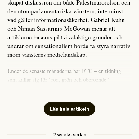
skapat diskussion om både Palestinarörelsen och
den utomparlamentariska vänstern, inte minst
vad gäller informationssäkerhet. Gabriel Kuhn
och Ninïan Sassarinis-McGowan menar att
artiklarna baseras på tvivelaktiga grunder och
undrar om sensationalism borde få styra narrativ
inom vänsterns medielandskap.
Under de senaste månaderna har ETC – en tidning
som kallar sig för ”röd, grön och oberoende” –
publicerat två artiklar som vi gärna vill kommentera.
Artiklarna väcker flera frågor: Vem är det som ETC
skriver för? Vad betyder det att vara en ”röd, grön och
Läs hela artikeln
oberoende” tidning? Och vad är egentligen bra
journalistik?
2 weeks sedan