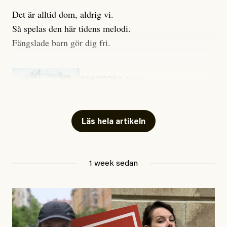
Det är alltid dom, aldrig vi.
Så spelas den här tidens melodi.
Fängslade barn gör dig fri.
#54/2026
Kultur
Snart skrivs boken ”Barn i
fängelse”
Läs hela artikeln
Jesper Lundby
1 week sedan
Publicerad
29 July, 2026
Uppdaterad
29 July, 2026