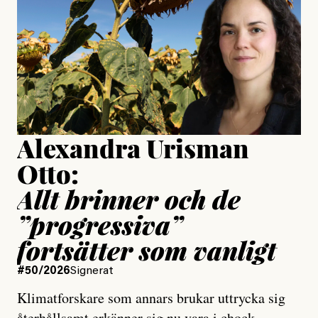
Publicerad
24 July, 2026
Jesper Lundby
Publicerad
15 July, 2026
Uppdaterad
15 July, 2026
Alexandra Urisman
Otto:
Allt brinner och de
”progressiva”
fortsätter som vanligt
#50/2026
Signerat
Klimatforskare som annars brukar uttrycka sig
återhållsamt erkänner sig nu vara i chock.