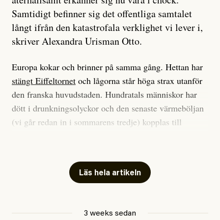
Samtidigt befinner sig det offentliga samtalet
långt ifrån den katastrofala verklighet vi lever i,
skriver Alexandra Urisman Otto.
Europa kokar och brinner på samma gång. Hettan har
stängt Eiffeltornet
och lågorna står höga strax utanför
den franska huvudstaden. Hundratals människor har
dött i drunkningsolyckor och den senaste värmeböljan
(vi går redan in i sommarens tredje) kopplas till
tiotusentals för tidiga
dödsfall
.
Har du också panik i hettan? Känns det som en
mardröm? Bra, allt annat vore fullständigt orimligt.
Läs hela artikeln
Klimatforskaren Zeke Hausfather
skrev
på måndagen
att han brukar vara ganska återhållsam när han
3 weeks sedan