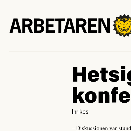
Hetsi
konf
Inrikes
– Diskussionen var stund