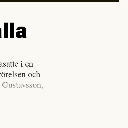
lla
satte i en
rörelsen och
 Gustavsson,