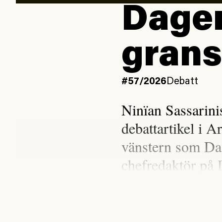
Dagen
grans
#57/2026
Debatt
Ninïan Sassarin
debattartikel i A
vänstern som Da
chefredaktör på 
Gabriel Kuhn och Ninïa
Syndikalisterna, undrar 