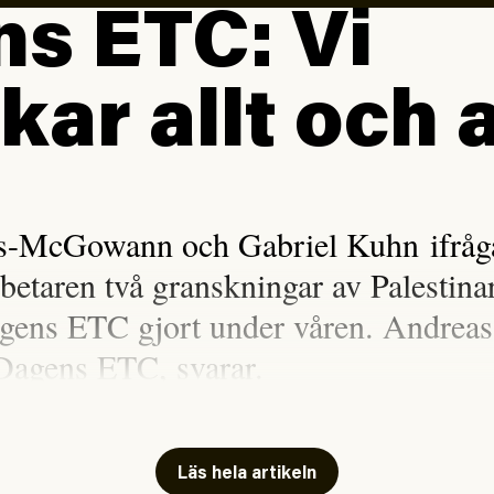
s ETC: Vi
kar allt och a
is-McGowann och Gabriel Kuhn ifråga
rbetaren två granskningar av Palestina
gens ETC gjort under våren. Andreas
Dagens ETC, svarar.
n Sassarinis-McGowan, som båda tillhör SAC
i Arbetaren (#54/2026) om ”
sensationalism
Läs hela artikeln