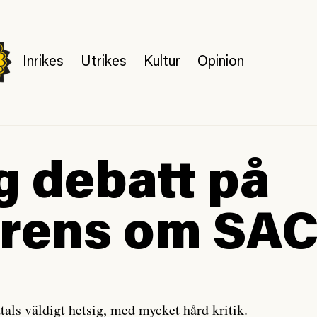
Inrikes
Utrikes
Kultur
Opinion
g debatt på
erens om SA
tals väldigt hetsig, med mycket hård kritik.