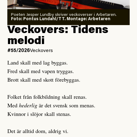
Poeten Jesper Lundby skriver veckoverser i Arbetaren.
Joel Kellgren
Foto: Pontus Lundahl/TT. Montage: Arbetaren
Debattartikel i Arbetaren
Veckovers: Tidens
Publicerad
3 August, 2026
Publicerad
6 August, 2026
melodi
Uppdaterad
3 August, 2026
Uppdaterad
6 August, 2026
#55/2026
Veckovers
Land skall med lag byggas.
Fred skall med vapen tryggas.
Brott skall med skott förebyggas.
Folket från folkbildning skall renas.
Med
hederlig
är det svensk som menas.
Kvinnor i slöjor skall stenas.
Det är alltid dom, aldrig vi.