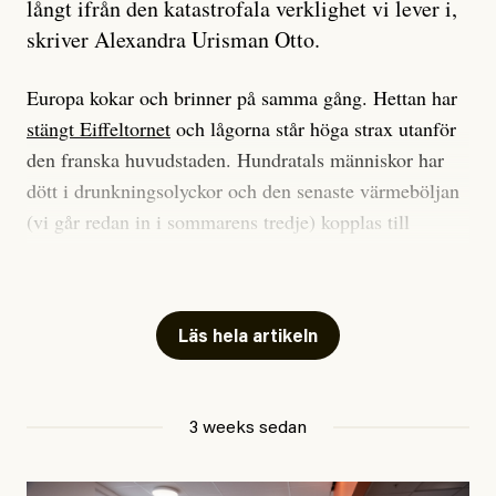
långt ifrån den katastrofala verklighet vi lever i,
skriver Alexandra Urisman Otto.
Europa kokar och brinner på samma gång. Hettan har
stängt Eiffeltornet
och lågorna står höga strax utanför
den franska huvudstaden. Hundratals människor har
dött i drunkningsolyckor och den senaste värmeböljan
(vi går redan in i sommarens tredje) kopplas till
tiotusentals för tidiga
dödsfall
.
Har du också panik i hettan? Känns det som en
mardröm? Bra, allt annat vore fullständigt orimligt.
Läs hela artikeln
Klimatforskaren Zeke Hausfather
skrev
på måndagen
att han brukar vara ganska återhållsam när han
3 weeks sedan
diskuterar klimatdata. Bara en enda gång – i
september 2023, när de globala temperaturerna för