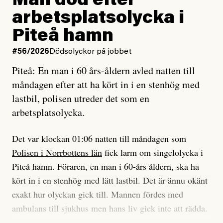
Man död efter
Jag lärde mig renovera
Vad betyder det att vara en röd, grön och oberoende
arbetsplatsolycka i
enligt uråldrig metod
tidning?
och lade min sista ungdom
Piteå hamn
på att laga en gammal bod.
Vad är bra journalistik?
#56/2026
Dödsolyckor på jobbet
Piteå: En man i 60 års-åldern avled natten till
Jag sökte ljuset och meningen,
Ett försök till korta svar som jag hoppas kan förtydliga
måndagen efter att ha kört in i en stenhög med
efter det som var rent, rätt och sant,
för Kuhn och Sassarinis-McGowan och andra hur jag
lastbil, polisen utreder det som en
och aldrig såg jag det klarare än
som chefredaktör ser på Dagens ETC:s uppdrag och
arbetsplatsolycka.
när jag ombord på bussen hjälpte en tant.
roll.
Det var klockan 01:06 natten till måndagen som
Vi skriver för våra läsare som vill bli informerade,
Polisen i Norrbottens län
fick larm om singelolycka i
#23/2026
Intervjun
överraskade, bekräftade, utmanade – och som kräver
Jesper Lundby: ”Livet i sig
Piteå hamn. Föraren, en man i 60-års åldern, ska ha
att vi granskar allt och alla.
är ganska politiskt”
kört in i en stenhög med lätt lastbil. Det är ännu okänt
exakt hur olyckan gick till. Mannen fördes med
Vi är som sagt en röd, grön och oberoende tidning.
ambulans till sjukhus men hans liv gick inte att rädda.
Det betyder en annan journalistik än vad du hittar i