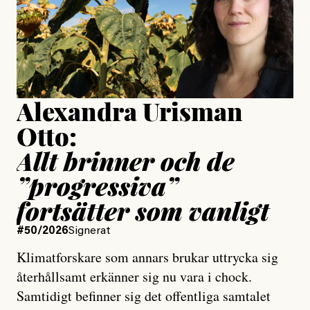
Jesper Lundby
Publicerad
15 July, 2026
Uppdaterad
15 July, 2026
Alexandra Urisman
Otto:
Allt brinner och de
”progressiva”
fortsätter som vanligt
#50/2026
Signerat
Klimatforskare som annars brukar uttrycka sig
återhållsamt erkänner sig nu vara i chock.
Samtidigt befinner sig det offentliga samtalet