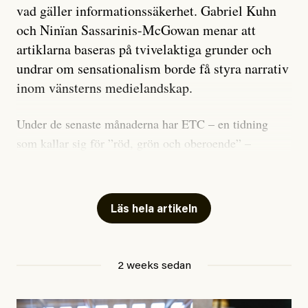
vad gäller informationssäkerhet. Gabriel Kuhn
och Ninïan Sassarinis-McGowan menar att
artiklarna baseras på tvivelaktiga grunder och
undrar om sensationalism borde få styra narrativ
inom vänsterns medielandskap.
Under de senaste månaderna har ETC – en tidning
som kallar sig för ”röd, grön och oberoende” –
publicerat två artiklar som vi gärna vill kommentera.
Artiklarna väcker flera frågor: Vem är det som ETC
skriver för? Vad betyder det att vara en ”röd, grön och
Läs hela artikeln
oberoende” tidning? Och vad är egentligen bra
journalistik?
2 weeks sedan
Den första artikeln publicerades den 10 mars 2026.
Titeln är
”Mystiska mannen förföljde ministern –