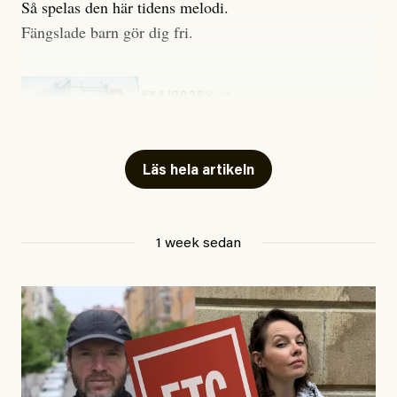
Så spelas den här tidens melodi.
Fängslade barn gör dig fri.
#54/2026
Kultur
Snart skrivs boken ”Barn i
fängelse”
Läs hela artikeln
Jesper Lundby
1 week sedan
Publicerad
29 July, 2026
Uppdaterad
29 July, 2026