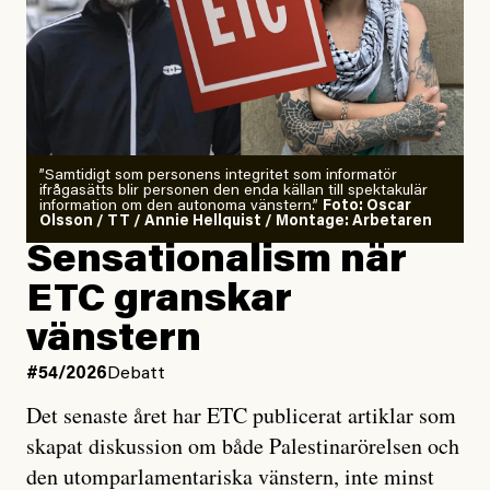
”Samtidigt som personens integritet som informatör
ifrågasätts blir personen den enda källan till spektakulär
information om den autonoma vänstern.”
Foto: Oscar
Olsson / TT / Annie Hellquist / Montage: Arbetaren
Sensationalism när
ETC granskar
vänstern
#54/2026
Debatt
Det senaste året har ETC publicerat artiklar som
skapat diskussion om både Palestinarörelsen och
den utomparlamentariska vänstern, inte minst