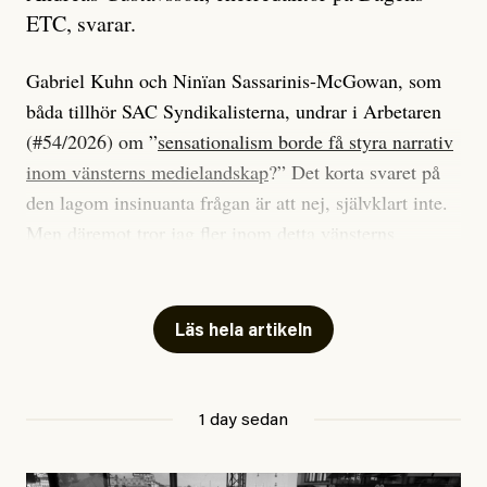
ETC, svarar.
Gabriel Kuhn och Ninïan Sassarinis-McGowan, som
båda tillhör SAC Syndikalisterna, undrar i Arbetaren
(#54/2026) om ”
sensationalism borde få styra narrativ
inom vänsterns medielandskap
?” Det korta svaret på
den lagom insinuanta frågan är att nej, självklart inte.
Men däremot tror jag fler inom detta vänsterns
medielandskap skulle må bra av en sund populism, i
betydelsen att göra avslöjande och undersökande
journalistik som vänder sig till många snarare än att
Läs hela artikeln
jaga inbördes beundran. Det har i alla fall fungerat för
Dagens ETC.
1 day sedan
Det är två specifika artiklar som Kuhn och Sassarinis-
McGowan riktar sin kritik mot.