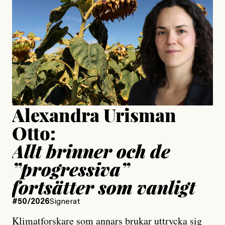
Jonas Lundström
Publicerad
24 July, 2026
Jesper Lundby
Publicerad
15 July, 2026
Uppdaterad
15 July, 2026
Alexandra Urisman
Otto:
Allt brinner och de
”progressiva”
fortsätter som vanligt
#50/2026
Signerat
Klimatforskare som annars brukar uttrycka sig