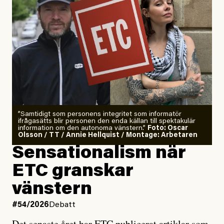
”Samtidigt som personens integritet som informatör
ifrågasätts blir personen den enda källan till spektakulär
information om den autonoma vänstern.”
Foto: Oscar
Olsson / TT / Annie Hellquist / Montage: Arbetaren
Sensationalism när
ETC granskar
vänstern
#54/2026
Debatt
Det senaste året har ETC publicerat artiklar som