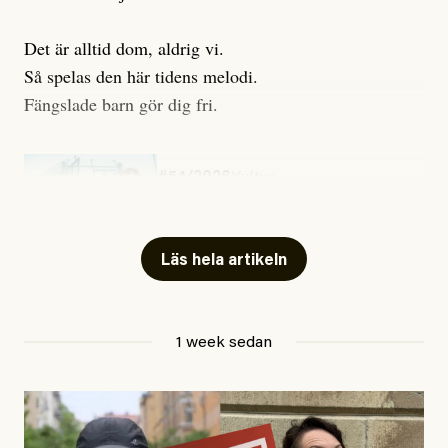
Det är alltid dom, aldrig vi.
Så spelas den här tidens melodi.
Fängslade barn gör dig fri.
#54/2026
Kultur
Snart skrivs boken ”Barn i
fängelse”
Läs hela artikeln
Jesper Lundby
1 week sedan
Publicerad
29 July, 2026
Uppdaterad
29 July, 2026