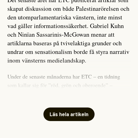
skapat diskussion om både Palestinarörelsen och
den utomparlamentariska vänstern, inte minst
vad gäller informationssäkerhet. Gabriel Kuhn
och Ninïan Sassarinis-McGowan menar att
artiklarna baseras på tvivelaktiga grunder och
undrar om sensationalism borde få styra narrativ
inom vänsterns medielandskap.
Under de senaste månaderna har ETC – en tidning
som kallar sig för ”röd, grön och oberoende” –
publicerat två artiklar som vi gärna vill kommentera.
Artiklarna väcker flera frågor: Vem är det som ETC
skriver för? Vad betyder det att vara en ”röd, grön och
Läs hela artikeln
oberoende” tidning? Och vad är egentligen bra
journalistik?