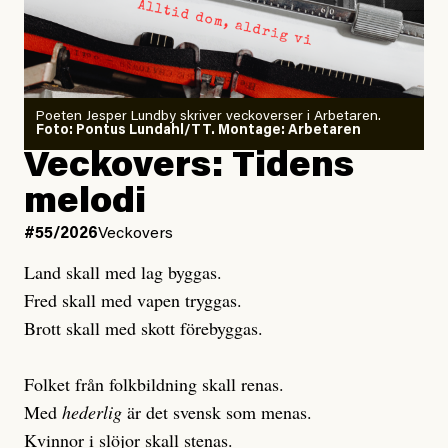
minska
Poeten Jesper Lundby skriver veckoverser i Arbetaren.
Joel Kellgren
Foto: Pontus Lundahl/TT. Montage: Arbetaren
Veckovers: Tidens
Publicerad
3 August, 2026
melodi
Uppdaterad
3 August, 2026
#55/2026
Veckovers
Land skall med lag byggas.
Fred skall med vapen tryggas.
Brott skall med skott förebyggas.
Folket från folkbildning skall renas.
Med
hederlig
är det svensk som menas.
Kvinnor i slöjor skall stenas.