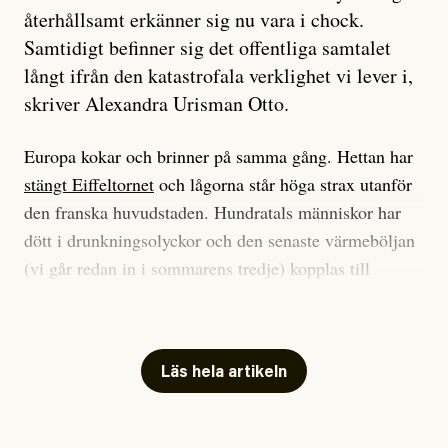
återhållsamt erkänner sig nu vara i chock.
Samtidigt befinner sig det offentliga samtalet
långt ifrån den katastrofala verklighet vi lever i,
skriver Alexandra Urisman Otto.
Europa kokar och brinner på samma gång. Hettan har
stängt Eiffeltornet
och lågorna står höga strax utanför
den franska huvudstaden. Hundratals människor har
dött i drunkningsolyckor och den senaste värmeböljan
(vi går redan in i sommarens tredje) kopplas till
tiotusentals för tidiga
dödsfall
.
Har du också panik i hettan? Känns det som en
mardröm? Bra, allt annat vore fullständigt orimligt.
Läs hela artikeln
Klimatforskaren Zeke Hausfather
skrev
på måndagen