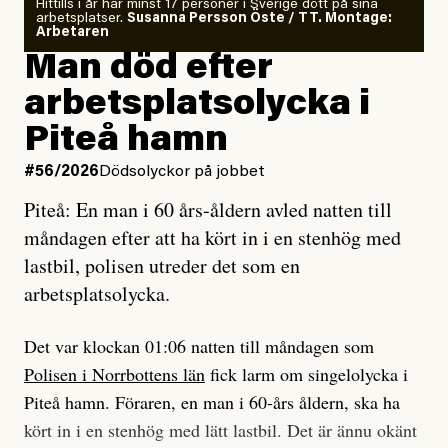
Om läkaren säger vaccinera dig
Hittills i år har minst 17 personer i Sverige dött på sina
arbetsplatser.
Susanna Persson Öste / TT. Montage:
så säger jag tvärtemot.
Arbetaren
Man död efter
Jag lärde mig renovera
arbetsplatsolycka i
enligt uråldrig metod
och lade min sista ungdom
Piteå hamn
på att laga en gammal bod.
#56/2026
Dödsolyckor på jobbet
Piteå: En man i 60 års-åldern avled natten till
Jag sökte ljuset och meningen,
måndagen efter att ha kört in i en stenhög med
efter det som var rent, rätt och sant,
lastbil, polisen utreder det som en
och aldrig såg jag det klarare än
arbetsplatsolycka.
när jag ombord på bussen hjälpte en tant.
Det var klockan 01:06 natten till måndagen som
Polisen i Norrbottens län
fick larm om singelolycka i
#23/2026
Intervjun
Jesper Lundby: ”Livet i sig
Piteå hamn. Föraren, en man i 60-års åldern, ska ha
är ganska politiskt”
kört in i en stenhög med lätt lastbil. Det är ännu okänt