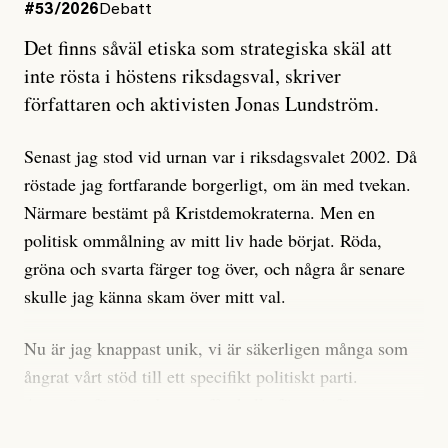
#53/2026
Debatt
Artikeln undersöker inte, som ETC påstår, ”vad som
Det finns såväl etiska som strategiska skäl att
är sant, vad som är rykten”, utan den bidrar bara till
inte rösta i höstens riksdagsval, skriver
ännu mer ryktesspridning. Det finns inte ett enda bevis
författaren och aktivisten Jonas Lundström.
på eller ens ett övertygande argument för att den
misstänkta personen är en infiltratör. Det som läsaren
Senast jag stod vid urnan var i riksdagsvalet 2002. Då
får veta är att personen har ändrat sina politiska åsikter
röstade jag fortfarande borgerligt, om än med tvekan.
under åren, att den har raderat tidigare innehåll på sina
Närmare bestämt på Kristdemokraterna. Men en
sociala medier, att artikelns författare inte förstår sig
politisk ommålning av mitt liv hade börjat. Röda,
på personens ekonomi och att det tydligen finns
gröna och svarta färger tog över, och några år senare
anonyma röster inom rörelsen som säger saker som
skulle jag känna skam över mitt val.
”Om du frågar mig så är han en infiltratör”. Det kan
anses vara anledningar att titta närmare på personen,
Nu är jag knappast unik, vi är säkerligen många som
men ingenting av detta är tillräckligt för att hänga ut
ångrat vårt stöd till ett specifikt politiskt parti.
den. Personen nämns visserligen inte vid namn i
Avsevärt färre är de som fått kalla fötter inför
artikeln men är lätt att identifiera för alla som är aktiva
röstningen som sådan.