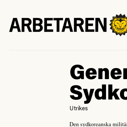
Gener
Sydk
Utrikes
Den sydkoreanska militä