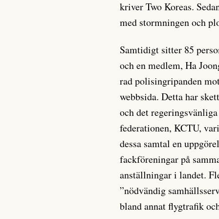
kriver Two Koreas. Sedan
med stormningen och plo
Samtidigt sitter 85 pers
och en medlem, Ha Joong 
rad polisingripanden mo
webbsida. Detta har sket
och det regeringsvänliga
federationen, KCTU, varit
dessa samtal en uppgörels
fackföreningar på samma 
anställningar i landet. 
”nödvändig samhällsservic
bland annat flygtrafik oc