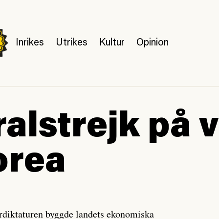
Inrikes
Utrikes
Kultur
Opinion
alstrejk på v
orea
rdiktaturen byggde landets ekonomiska