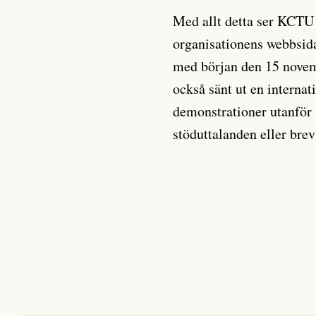
Med allt detta ser KCTU 
organisationens webbsida
med början den 15 novem
också sänt ut en internat
demonstrationer utanför
stöduttalanden eller brev