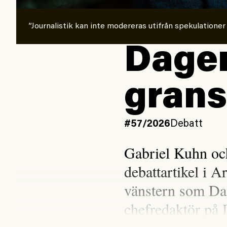
”Journalistik kan inte modereras utifrån spekulationer
Dagen
grans
#57/2026
Debatt
Gabriel Kuhn oc
debattartikel i A
vänstern som Da
chefredaktör på 