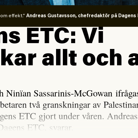
 om effekt.”
Andreas Gustavsson, chefredaktör på Dagens E
s ETC: Vi
kar allt och a
h Ninïan Sassarinis-McGowan ifrågasa
rbetaren två granskningar av Palestina
gens ETC gjort under våren. Andreas
Dagens ETC, svarar.