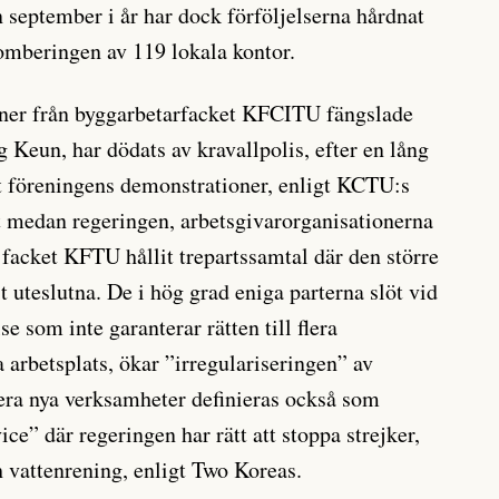
 september i år har dock förföljelserna hårdnat
mberingen av 119 lokala kontor.
oner från byggarbetarfacket KFCITU fängslade
Keun, har dödats av kravallpolis, efter en lång
t föreningens demonstrationer, enligt KCTU:s
t medan regeringen, arbetsgivarorganisationerna
 facket KFTU hållit trepartssamtal där den större
 uteslutna. De i hög grad eniga parterna slöt vid
e som inte garanterar rätten till flera
arbetsplats, ökar ”irregulariseringen” av
Flera nya verksamheter definieras också som
e” där regeringen har rätt att stoppa strejker,
h vattenrening, enligt Two Koreas.