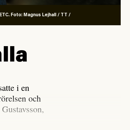
TC. Foto: Magnus Lejhall / TT /
lla
tte i en
rörelsen och
 Gustavsson,