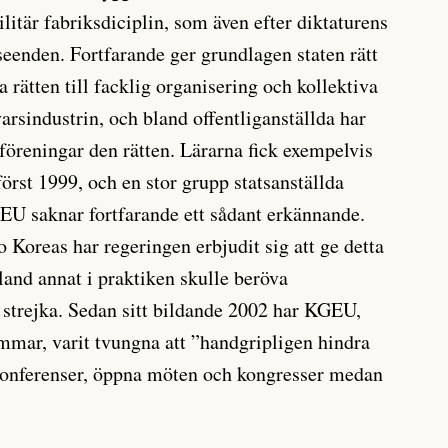
ilitär fabriksdiciplin, som även efter diktaturens
seenden. Fortfarande ger grundlagen staten rätt
a rätten till facklig organisering och kollektiva
arsindustrin, och bland offentliganställda har
kföreningar den rätten. Lärarna fick exempelvis
örst 1999, och en stor grupp statsanställda
EU saknar fortfarande ett sådant erkännande.
 Koreas har regeringen erbjudit sig att ge detta
land annat i praktiken skulle beröva
t strejka. Sedan sitt bildande 2002 har KGEU,
mar, varit tvungna att ”handgripligen hindra
skonferenser, öppna möten och kongresser medan