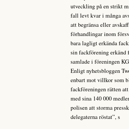
utveckling på en strikt m
fall levt kvar i många av
att begränsa eller avskaff
förhandlingar inom försv
bara lagligt erkända fac
sin fackförening erkänd f
samlade i föreningen KG
Enligt nyhetsbloggen Two
enbart mot villkor som b
fackföreningen rätten at
med sina 140 000 medlem
polisen att storma pres
delegaterna röstat”, s