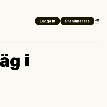
Logga in
Prenumerera
äg i