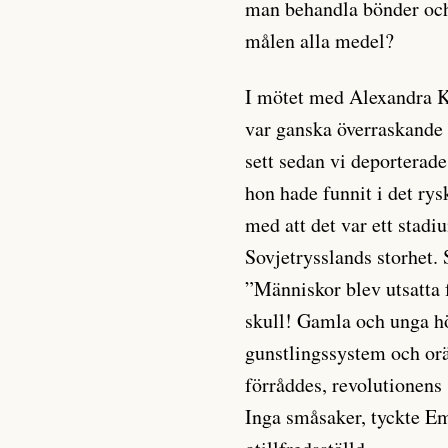
man behandla bönder och 
målen alla medel?
I mötet med Alexandra Ko
var ganska överraskande i
sett sedan vi deportera
hon hade funnit i det ry
med att det var ett stad
Sovjetrysslands storhet.
”Människor blev utsatta f
skull! Gamla och unga höl
gunstlingssystem och orä
förråddes, revolutionens
Inga småsaker, tyckte E