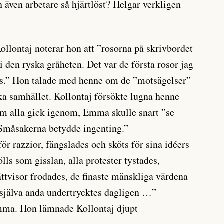
även arbetare så hjärtlöst? Helgar verkligen
llontaj noterar hon att ”rosorna på skrivbordet
 den ryska gråheten. Det var de första rosor jag
des.” Hon talade med henne om de ”motsägelser”
ska samhället. Kollontaj försökte lugna henne
ium alla gick igenom, Emma skulle snart ”se
 Småsakerna betydde ingenting.”
ör razzior, fängslades och sköts för sina idéers
ls som gisslan, alla protester tystades,
ttvisor frodades, de finaste mänskliga värdena
 själva anda undertrycktes dagligen …”
mma. Hon lämnade Kollontaj djupt