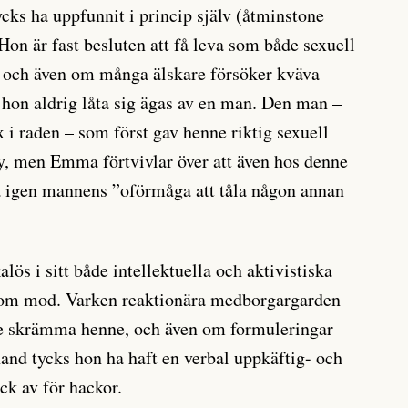
ks ha uppfunnit i princip själv (åtminstone
Hon är fast besluten att få leva som både sexuell
e, och även om många älskare försöker kväva
hon aldrig låta sig ägas av en man. Den man –
 i raden – som först gav henne riktig sexuell
y, men Emma förtvivlar över att även hos denne
a igen mannens ”oförmåga att tåla någon annan
 i sitt både intellektuella och aktivistiska
la om mod. Varken reaktionära medborgargarden
nde skrämma henne, och även om formuleringar
erhand tycks hon ha haft en verbal uppkäftig- och
ck av för hackor.