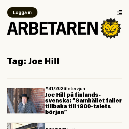
Logga in
Tag:
Joe Hill
#31/2026
Intervjun
Joe Hill på finlands­
svenska: ”Samhället faller
tillbaka till 1900-talets
början”