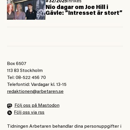
#32/2025
Inrikes
Nio dagar om Joe Hill i
Gävle: ”Intresset är stort”
Box 6507
113 83 Stockholm
Tel: 08-522 456 70
Telefontid: Vardagar kl. 13-15
redaktionen@arbetaren.se
Följ oss på Mastodon
Följ oss via rss
Tidningen Arbetaren behandlar dina personuppgifter i