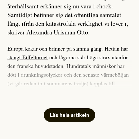
återhållsamt erkänner sig nu vara i chock.
Samtidigt befinner sig det offentliga samtalet
långt ifrån den katastrofala verklighet vi lever i,
skriver Alexandra Urisman Otto.
Europa kokar och brinner på samma gång. Hettan har
stängt Eiffeltornet
och lågorna står höga strax utanför
den franska huvudstaden. Hundratals människor har
dött i drunkningsolyckor och den senaste värmeböljan
(vi går redan in i sommarens tredje) kopplas till
tiotusentals för tidiga
dödsfall
.
Har du också panik i hettan? Känns det som en
mardröm? Bra, allt annat vore fullständigt orimligt.
Läs hela artikeln
Klimatforskaren Zeke Hausfather
skrev
på måndagen