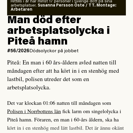
Om läkaren säger vaccinera dig
Hittills i år har minst 17 personer i Sverige dött på sina
arbetsplatser.
Susanna Persson Öste / TT. Montage:
så säger jag tvärtemot.
Vem är det som Dagens ETC skriver för?
Arbetaren
Man död efter
Jag lärde mig renovera
Vad betyder det att vara en röd, grön och oberoende
arbetsplatsolycka i
enligt uråldrig metod
tidning?
och lade min sista ungdom
Piteå hamn
på att laga en gammal bod.
Vad är bra journalistik?
#56/2026
Dödsolyckor på jobbet
Piteå: En man i 60 års-åldern avled natten till
Jag sökte ljuset och meningen,
Ett försök till korta svar som jag hoppas kan förtydliga
måndagen efter att ha kört in i en stenhög med
efter det som var rent, rätt och sant,
för Kuhn och Sassarinis-McGowan och andra hur jag
lastbil, polisen utreder det som en
och aldrig såg jag det klarare än
som chefredaktör ser på Dagens ETC:s uppdrag och
arbetsplatsolycka.
när jag ombord på bussen hjälpte en tant.
roll.
Det var klockan 01:06 natten till måndagen som
Vi skriver för våra läsare som vill bli informerade,
Polisen i Norrbottens län
fick larm om singelolycka i
#23/2026
Intervjun
överraskade, bekräftade, utmanade – och som kräver
Jesper Lundby: ”Livet i sig
Piteå hamn. Föraren, en man i 60-års åldern, ska ha
att vi granskar allt och alla.
är ganska politiskt”
kört in i en stenhög med lätt lastbil. Det är ännu okänt