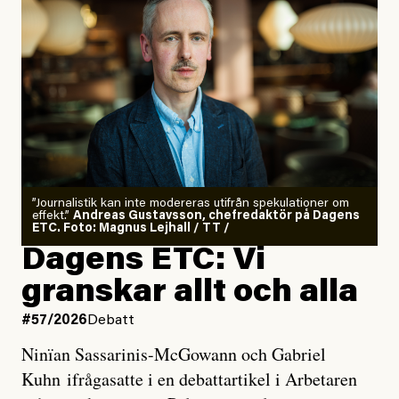
”Journalistik kan inte modereras utifrån spekulationer om
effekt.”
Andreas Gustavsson, chefredaktör på Dagens
ETC. Foto: Magnus Lejhall / TT /
Dagens ETC: Vi
granskar allt och alla
#57/2026
Debatt
Ninïan Sassarinis-McGowann och Gabriel
Kuhn ifrågasatte i en debattartikel i Arbetaren