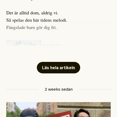
Det är alltid dom, aldrig vi.
Så spelas den här tidens melodi.
Fängslade barn gör dig fri.
#54/2026
Kultur
Snart skrivs boken ”Barn i
fängelse”
Läs hela artikeln
Jesper Lundby
2 weeks sedan
Publicerad
29 July, 2026
Uppdaterad
29 July, 2026