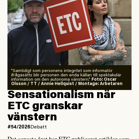
”Samtidigt som personens integritet som informatör
ifrågasätts blir personen den enda källan till spektakulär
information om den autonoma vänstern.”
Foto: Oscar
Olsson / TT / Annie Hellquist / Montage: Arbetaren
Sensationalism när
ETC granskar
vänstern
#54/2026
Debatt
Det senaste året har ETC publicerat artiklar som