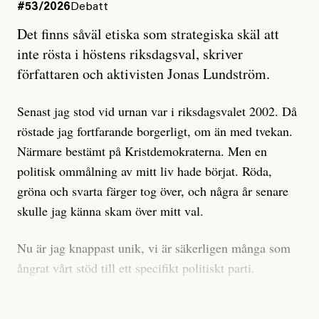
#53/2026
Debatt
Artikeln undersöker inte, som ETC påstår, ”vad som
Det finns såväl etiska som strategiska skäl att
är sant, vad som är rykten”, utan den bidrar bara till
inte rösta i höstens riksdagsval, skriver
ännu mer ryktesspridning. Det finns inte ett enda bevis
författaren och aktivisten Jonas Lundström.
på eller ens ett övertygande argument för att den
misstänkta personen är en infiltratör. Det som läsaren
Senast jag stod vid urnan var i riksdagsvalet 2002. Då
får veta är att personen har ändrat sina politiska åsikter
röstade jag fortfarande borgerligt, om än med tvekan.
under åren, att den har raderat tidigare innehåll på sina
Närmare bestämt på Kristdemokraterna. Men en
sociala medier, att artikelns författare inte förstår sig
politisk ommålning av mitt liv hade börjat. Röda,
på personens ekonomi och att det tydligen finns
gröna och svarta färger tog över, och några år senare
anonyma röster inom rörelsen som säger saker som
skulle jag känna skam över mitt val.
”Om du frågar mig så är han en infiltratör”. Det kan
anses vara anledningar att titta närmare på personen,
Nu är jag knappast unik, vi är säkerligen många som
men ingenting av detta är tillräckligt för att hänga ut
ångrat vårt stöd till ett specifikt politiskt parti.
den. Personen nämns visserligen inte vid namn i
Avsevärt färre är de som fått kalla fötter inför
artikeln men är lätt att identifiera för alla som är aktiva
röstningen som sådan.