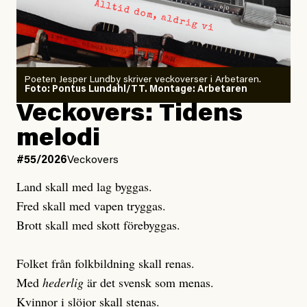
minska
Sensationalism när ETC
granskar vänstern
Poeten Jesper Lundby skriver veckoverser i Arbetaren.
Joel Kellgren
Foto: Pontus Lundahl/TT. Montage: Arbetaren
Debattartikel i Arbetaren
Veckovers: Tidens
Publicerad
3 August, 2026
Publicerad
6 August, 2026
melodi
Uppdaterad
3 August, 2026
Uppdaterad
7 August, 2026
#55/2026
Veckovers
Land skall med lag byggas.
Fred skall med vapen tryggas.
Brott skall med skott förebyggas.
Folket från folkbildning skall renas.
Med
hederlig
är det svensk som menas.
Kvinnor i slöjor skall stenas.