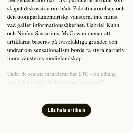
skapat diskussion om både Palestinarörelsen och
den utomparlamentariska vänstern, inte minst
vad gäller informationssäkerhet. Gabriel Kuhn
och Ninïan Sassarinis-McGowan menar att
artiklarna baseras på tvivelaktiga grunder och
undrar om sensationalism borde få styra narrativ
inom vänsterns medielandskap.
Under de senaste månaderna har ETC – en tidning
som kallar sig för ”röd, grön och oberoende” –
publicerat två artiklar som vi gärna vill kommentera.
Artiklarna väcker flera frågor: Vem är det som ETC
skriver för? Vad betyder det att vara en ”röd, grön och
Läs hela artikeln
oberoende” tidning? Och vad är egentligen bra
journalistik?