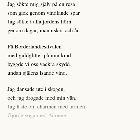
Jag sökte mig själv på en resa
klickbete är inte intressant för Dagens ETC.
som gick genom vindlande spår.
Journalistiken är låst. En klatschig men korrekt rubrik
Jag sökte i alla jordens hörn
gör förhoppningsvis att en nyfiken beställer
genom dagar, människor och år.
prenumeration, men den avslutas sekunder senare om
inte journalistiken levererar substans. Självklart bygger
På Borderlandfestivalen
dessa granskningar på olika källor, alltifrån domar till
med guldglitter på min kind
en mängd intervjupersoner, inklusive generös
byggde vi oss vackra skydd
möjlighet att bemöta för såväl personen vars motiv att
undan själens isande vind.
engagera sig i Palestinarörelsen ifrågasätts som de
grupper där Säpo-resursen samlade in uppgifter.
Jag dansade ute i skogen,
Researchen är grundlig.
och jag drogade med min vän.
Jag läste om charmen med tarmen.
Möjligen är det egentligen inte journalistikens metod
Gjorde yoga med Adriene.
som stör?
Jag gick till psykologen
Kuhn och Sassarinis-McGowan återkommer till att