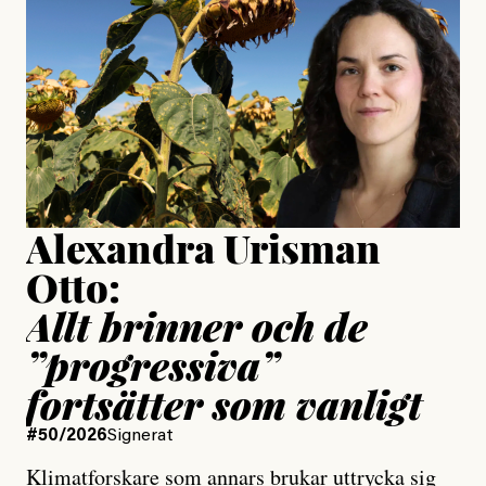
Jonas Lundström
Publicerad
24 July, 2026
Jesper Lundby
Publicerad
15 July, 2026
Uppdaterad
15 July, 2026
Alexandra Urisman
Otto:
Allt brinner och de
”progressiva”
fortsätter som vanligt
#50/2026
Signerat
Klimatforskare som annars brukar uttrycka sig