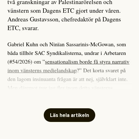
två granskningar av Palestinarörelsen och
vänstern som Dagens ETC gjort under våren.
Andreas Gustavsson, chefredaktör på Dagens
ETC, svarar.
Gabriel Kuhn och Ninïan Sassarinis-McGowan, som
båda tillhör SAC Syndikalisterna, undrar i Arbetaren
(#54/2026) om ”
sensationalism borde få styra narrativ
inom vänsterns medielandskap
?” Det korta svaret på
den lagom insinuanta frågan är att nej, självklart inte.
Men däremot tror jag fler inom detta vänsterns
medielandskap skulle må bra av en sund populism, i
betydelsen att göra avslöjande och undersökande
journalistik som vänder sig till många snarare än att
Läs hela artikeln
jaga inbördes beundran. Det har i alla fall fungerat för
Dagens ETC.