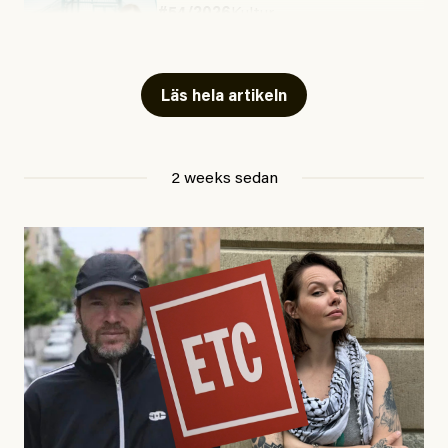
#54/2026
Kultur
Snart skrivs boken ”Barn i
fängelse”
Läs hela artikeln
Jesper Lundby
2 weeks sedan
Publicerad
29 July, 2026
Uppdaterad
29 July, 2026