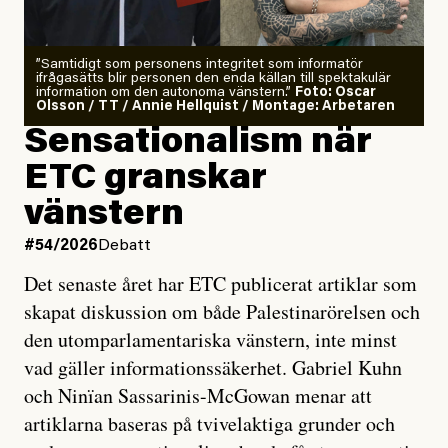
”Samtidigt som personens integritet som informatör
ifrågasätts blir personen den enda källan till spektakulär
information om den autonoma vänstern.”
Foto: Oscar
Olsson / TT / Annie Hellquist / Montage: Arbetaren
Sensationalism när
ETC granskar
vänstern
#54/2026
Debatt
Det senaste året har ETC publicerat artiklar som
skapat diskussion om både Palestinarörelsen och
den utomparlamentariska vänstern, inte minst
vad gäller informationssäkerhet. Gabriel Kuhn
och Ninïan Sassarinis-McGowan menar att
artiklarna baseras på tvivelaktiga grunder och