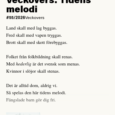
Veckovers: Tidens
Publicerad
3 August, 2026
Publicerad
6 August, 2026
melodi
Uppdaterad
3 August, 2026
Uppdaterad
7 August, 2026
#55/2026
Veckovers
Land skall med lag byggas.
Fred skall med vapen tryggas.
Brott skall med skott förebyggas.
Folket från folkbildning skall renas.
Med
hederlig
är det svensk som menas.
Kvinnor i slöjor skall stenas.
Det är alltid dom, aldrig vi.
Så spelas den här tidens melodi.
Fängslade barn gör dig fri.