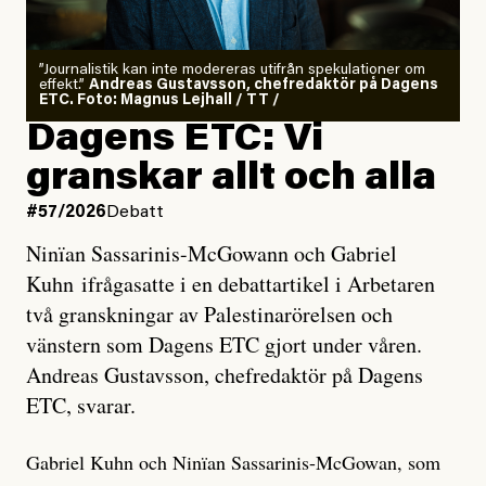
”Journalistik kan inte modereras utifrån spekulationer om
effekt.”
Andreas Gustavsson, chefredaktör på Dagens
ETC. Foto: Magnus Lejhall / TT /
Dagens ETC: Vi
granskar allt och alla
#57/2026
Debatt
Ninïan Sassarinis-McGowann och Gabriel
Kuhn ifrågasatte i en debattartikel i Arbetaren
två granskningar av Palestinarörelsen och
vänstern som Dagens ETC gjort under våren.
Andreas Gustavsson, chefredaktör på Dagens
ETC, svarar.
Gabriel Kuhn och Ninïan Sassarinis-McGowan, som