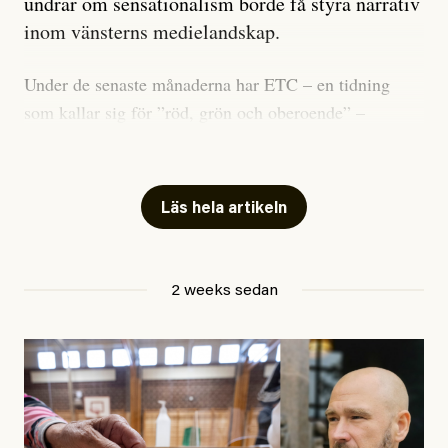
undrar om sensationalism borde få styra narrativ
inom vänsterns medielandskap.
Under de senaste månaderna har ETC – en tidning
som kallar sig för ”röd, grön och oberoende” –
publicerat två artiklar som vi gärna vill kommentera.
Artiklarna väcker flera frågor: Vem är det som ETC
skriver för? Vad betyder det att vara en ”röd, grön och
Läs hela artikeln
oberoende” tidning? Och vad är egentligen bra
journalistik?
2 weeks sedan
Den första artikeln publicerades den 10 mars 2026.
Titeln är
”Mystiska mannen förföljde ministern –
utpekas som israelisk infiltratör”
. Enligt ingressen
handlar artikeln om en person vars ”bakgrund skapar
splittring och oro i rörelsen”. Problemet är att artikeln
skapar betydligt mer oro i palestinarörelsen – och den