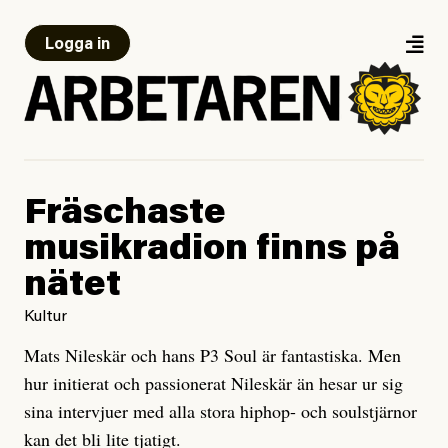
Logga in
Fräschaste
musikradion finns på
nätet
Kultur
Mats Nileskär och hans P3 Soul
är fantastiska. Men
hur initierat och passionerat Nileskär än hesar ur sig
sina intervjuer med alla stora hiphop- och soulstjärnor
kan det bli lite tjatigt.