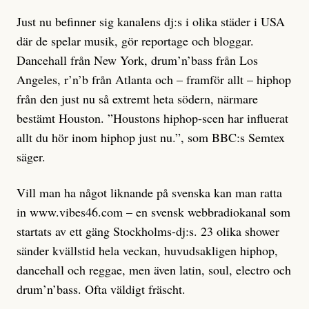
Just nu befinner sig kanalens dj:s i olika städer i USA
där de spelar musik, gör reportage och bloggar.
Dancehall från New York, drum’n’bass från Los
Angeles, r’n’b från Atlanta och – framför allt – hiphop
från den just nu så extremt heta södern, närmare
bestämt Houston. ”Houstons hiphop-scen har influerat
allt du hör inom hiphop just nu.”, som BBC:s Semtex
säger.
Vill man ha något liknande
på svenska kan man ratta
in www.vibes46.com – en svensk webbradiokanal som
startats av ett gäng Stockholms-dj:s. 23 olika shower
sänder kvällstid hela veckan, huvudsakligen hiphop,
dancehall och reggae, men även latin, soul, electro och
drum’n’bass. Ofta väldigt fräscht.