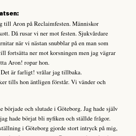
latsen:
 till Aron på Reclaimfesten. Människor
skott. Då rusar vi ner mot festen. Sjukvårdare
rnitar när vi nästan snubblar på en man som
ll fortsätta ner mot korsningen men jag vägrar
tta Aron! ropar hon.
Det är farligt! vrålar jag tillbaka.
ker tills hon äntligen förstår. Vi vänder och
e började och slutade i Göteborg. Jag hade själv
 jag hade börjat bli nyfiken och ställde frågor.
tällning i Göteborg gjorde stort intryck på mig,