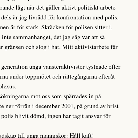
rande lågt när det gäller aktivt politiskt arbete
: dels är jag livrädd för konfrontation med polis,
onen är för stark. Skräcken för polisen sitter i.
 inte sammanhanget, det jag såg var att så
 gränsen och slog i hat. Mitt aktivistarbete får
v generation unga vänsteraktivister tystnade efter
rna under toppmötet och rättegångarna efteråt
plexus.
sökningarna mot oss som spärrades in på
te ner förrän i december 2001, på grund av brist
polis blivit dömd, ingen har tagit ansvar för
 budskap till unga människor: Håll käft!