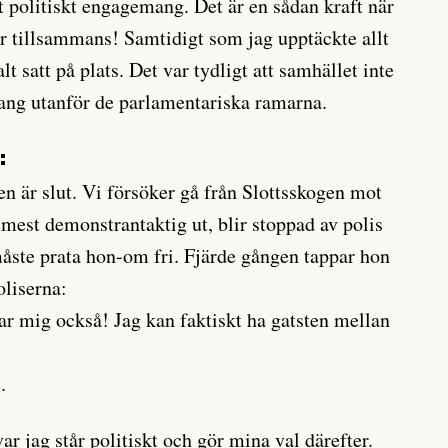
ett politiskt engagemang. Det är en sådan kraft när
tillsammans! Samtidigt som jag upptäckte allt
lt satt på plats. Det var tydligt att samhället inte
ang utanför de parlamentariska ramarna.
:
n är slut. Vi försöker gå från Slottsskogen mot
 mest demonstrantaktig ut, blir stoppad av polis
te prata hon-om fri. Fjärde gången tappar hon
oliserna:
erar mig också! Jag kan faktiskt ha gatsten mellan
.
ar jag står politiskt och gör mina val därefter.