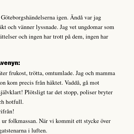
 Göteborgshändelserna igen. Ändå var jag
 släkt och vänner lyssnade. Jag vet ungdomar som
ttelser och ingen har trott på dem, ingen har
Avenyn:
h äter frukost, trötta, omtumlade. Jag och mamma
ron kom precis från häktet. Vaddå, gå mot
älvklart! Plötsligt tar det stopp, poliser bryter
ch hotfull.
ifrån!
r folkmassan. När vi kommit ett stycke över
gatstenarna i luften.