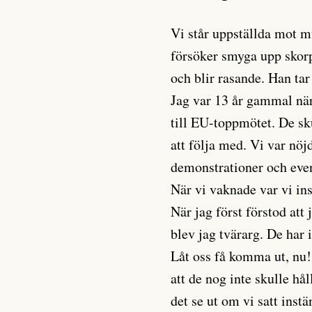
Vi står uppställda mot
försöker smyga upp skorp
och blir rasande. Han tar
Jag var 13 år gammal nä
till EU-toppmötet. De sk
att följa med. Vi var nöj
demonstrationer och even
När vi vaknade var vi in
När jag först förstod att 
blev jag tvärarg. De har 
Låt oss få komma ut, nu!
att de nog inte skulle h
det se ut om vi satt inst