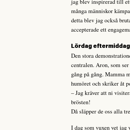
jag blev inspirerad till 
många människor kämpar 
detta blev jag också bruta
accepterade ett engagem
Lördag eftermiddag
Den stora demonstratione
centralen. Aron, som ser
gång på gång. Mamma mås
humöret och skriker åt p
– Jag kräver att ni visit
brösten!
Då släpper de oss alla tre
I dag som vuxen vet jag v