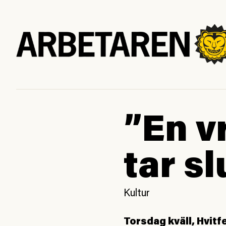
”En v
tar sl
Kultur
Torsdag kväll, Hvitf