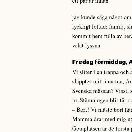
ett par år innan
jag kunde säga något om
lyckligt lottad: familj,
kommit hem fulla av berä
velat lyssna.
Fredag förmiddag, 
Vi sitter i en trappa oc
släpptes mitt i natten, A
Svenska mässan? Visst, sj
in. Stämningen blir tät o
– Bort! Vi måste bort här
Mamma drar med mig ut u
Götaplatsen är de första 