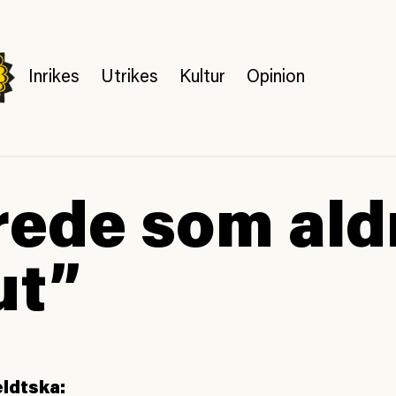
Inrikes
Utrikes
Kultur
Opinion
rede som ald
ut”
eldtska: