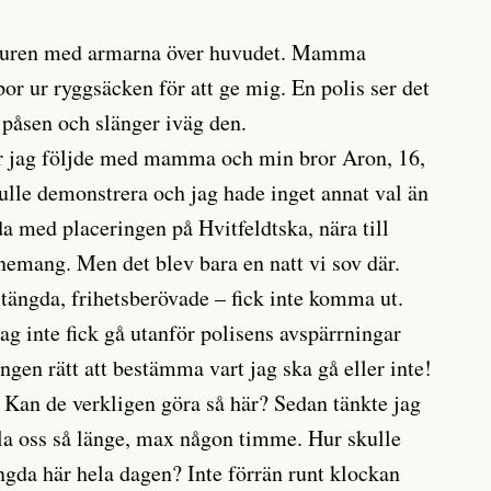
 muren med armarna över huvudet. Mamma
or ur ryggsäcken för att ge mig. En polis ser det
 påsen och slänger iväg den.
r jag följde med mamma och min bror Aron, 16,
ulle demonstrera och jag hade inget annat val än
da med placeringen på Hvitfeldtska, nära till
emang. Men det blev bara en natt vi sov där.
stängda, frihetsberövade – fick inte komma ut.
jag inte fick gå utanför polisens avspärrningar
ingen rätt att bestämma vart jag ska gå eller inte!
 Kan de verkligen göra så här? Sedan tänkte jag
ålla oss så länge, max någon timme. Hur skulle
ängda här hela dagen? Inte förrän runt klockan