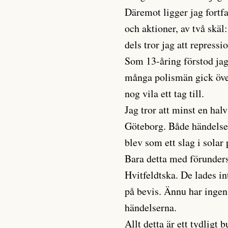
Däremot ligger jag fortfa
och aktioner, av två skäl
dels tror jag att repressi
Som 13-åring förstod jag
många polismän gick över
nog vila ett tag till.
Jag tror att minst en hal
Göteborg. Både händelse
blev som ett slag i solar 
Bara detta med förunder
Hvitfeldtska. De lades in
på bevis. Ännu har ingen 
händelserna.
Allt detta är ett tydligt