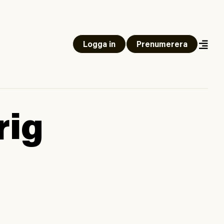
Logga in
Prenumerera
rig