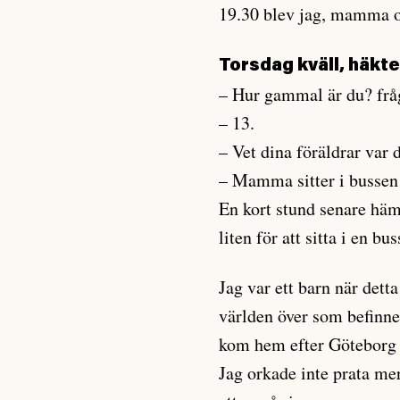
19.30 blev jag, mamma oc
Torsdag kväll, häkte
– Hur gammal är du? fråga
– 13.
– Vet dina föräldrar var 
– Mamma sitter i bussen 
En kort stund senare häm
liten för att sitta i en bu
Jag var ett barn när det
världen över som befinne
kom hem efter Göteborg p
Jag orkade inte prata mer