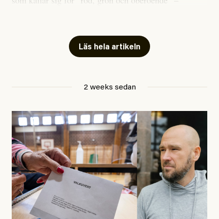
som kallar sig för ”röd, grön och oberoende” –
publicerat två artiklar som vi gärna vill kommentera.
Artiklarna väcker flera frågor: Vem är det som ETC
skriver för? Vad betyder det att vara en ”röd, grön och
Läs hela artikeln
oberoende” tidning? Och vad är egentligen bra
journalistik?
2 weeks sedan
Den första artikeln publicerades den 10 mars 2026.
Titeln är
”Mystiska mannen förföljde ministern –
utpekas som israelisk infiltratör”
. Enligt ingressen
handlar artikeln om en person vars ”bakgrund skapar
splittring och oro i rörelsen”. Problemet är att artikeln
skapar betydligt mer oro i palestinarörelsen – och den
oberoende vänstern – än den porträtterade personen
eller dess bakgrund.
Det finns en väldigt enkel regel inom alla politiska