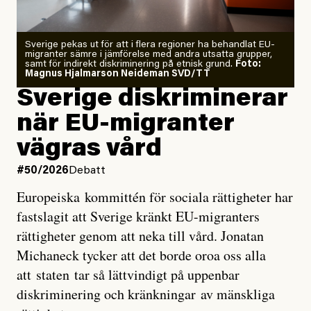
Zeke Hausfather är chockad igen efter att ha
Sverige pekas ut för att i flera regioner ha behandlat EU-
analyserat hur de olika klimatmodellerna bedömer
migranter sämre i jämförelse med andra utsatta grupper,
samt för indirekt diskriminering på etnisk grund.
Foto:
läget för hur den begynnande El Niño-händelsen ska
Magnus Hjalmarson Neideman SVD/TT
utveckla sig. El Niño är ett återkommande
Sverige diskriminerar
väderfenomen som uppstår när havsvattnet i delar av
när EU-migranter
Stilla havet blir ovanligt varmt. Det påverkar vädret
vägras vård
över stora delar av världen och under
våren
har
forskare allt oftare varnat för att den här El Niñon
#50/2026
Debatt
kommer att bli extrem.
Europeiska kommittén för sociala rättigheter har
fastslagit att Sverige kränkt EU-migranters
Det verkar vara en underdrift, menar nu Zeke
rättigheter genom att neka till vård. Jonatan
Hausfather.
Michaneck tycker att det borde oroa oss alla
att staten tar så lättvindigt på uppenbar
”Det ser ut som att årets El Niño inte bara med stor
diskriminering och kränkningar av mänskliga
sannolikhet kommer att bli den starkaste sedan