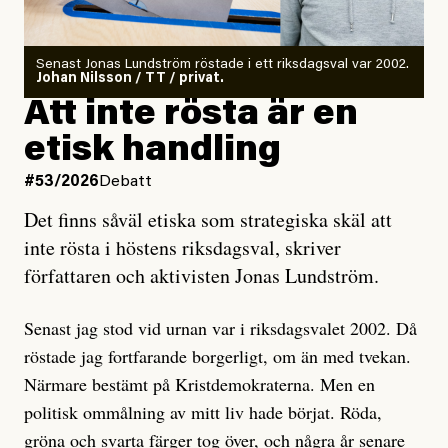
rörelser när det gäller misstänkta infiltratörer:
Antingen har en bevis på att de är infiltratörer, och då
Senast Jonas Lundström röstade i ett riksdagsval var 2002.
ska en gå ut med det så fort det bara går för att skydda
Johan Nilsson / TT / privat.
rörelsen. Eller så har en inga bevis, bara misstankar,
Att inte rösta är en
och då ska en efterforska diskret, just för att inte skapa
etisk handling
oro inom rörelsen.
#53/2026
Debatt
Artikeln undersöker inte, som ETC påstår, ”vad som
Det finns såväl etiska som strategiska skäl att
är sant, vad som är rykten”, utan den bidrar bara till
inte rösta i höstens riksdagsval, skriver
ännu mer ryktesspridning. Det finns inte ett enda bevis
författaren och aktivisten Jonas Lundström.
på eller ens ett övertygande argument för att den
misstänkta personen är en infiltratör. Det som läsaren
Senast jag stod vid urnan var i riksdagsvalet 2002. Då
får veta är att personen har ändrat sina politiska åsikter
röstade jag fortfarande borgerligt, om än med tvekan.
under åren, att den har raderat tidigare innehåll på sina
Närmare bestämt på Kristdemokraterna. Men en
sociala medier, att artikelns författare inte förstår sig
politisk ommålning av mitt liv hade börjat. Röda,
på personens ekonomi och att det tydligen finns
gröna och svarta färger tog över, och några år senare