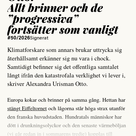
Allt brinner och de
”progressiva”
fortsätter som vanligt
#50/2026
Signerat
Klimatforskare som annars brukar uttrycka sig
återhållsamt erkänner sig nu vara i chock.
Samtidigt befinner sig det offentliga samtalet
långt ifrån den katastrofala verklighet vi lever i,
skriver Alexandra Urisman Otto.
Europa kokar och brinner på samma gång. Hettan har
stängt Eiffeltornet
och lågorna står höga strax utanför
den franska huvudstaden. Hundratals människor har
dött i drunkningsolyckor och den senaste värmeböljan
(vi går redan in i sommarens tredje) kopplas till