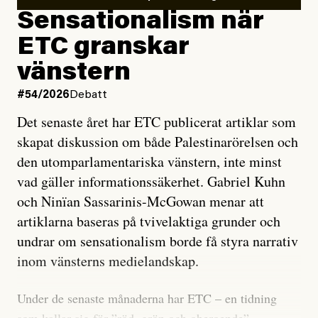
Sensationalism när
ETC granskar
vänstern
#54/2026
Debatt
Det senaste året har ETC publicerat artiklar som
skapat diskussion om både Palestinarörelsen och
den utomparlamentariska vänstern, inte minst
vad gäller informationssäkerhet. Gabriel Kuhn
och Ninïan Sassarinis-McGowan menar att
artiklarna baseras på tvivelaktiga grunder och
undrar om sensationalism borde få styra narrativ
inom vänsterns medielandskap.
Under de senaste månaderna har ETC – en tidning