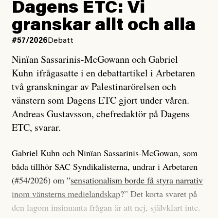
Dagens ETC: Vi
granskar allt och alla
#57/2026
Debatt
Ninïan Sassarinis-McGowann och Gabriel
Kuhn ifrågasatte i en debattartikel i Arbetaren
två granskningar av Palestinarörelsen och
vänstern som Dagens ETC gjort under våren.
Andreas Gustavsson, chefredaktör på Dagens
ETC, svarar.
Gabriel Kuhn och Ninïan Sassarinis-McGowan, som
båda tillhör SAC Syndikalisterna, undrar i Arbetaren
(#54/2026) om ”
sensationalism borde få styra narrativ
inom vänsterns medielandskap
?” Det korta svaret på
den lagom insinuanta frågan är att nej, självklart inte.