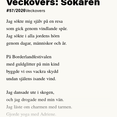
Kuhn och Sassarinis-McGowan hävdar att
Veckovers: Sökaren
Dagens ETC arbetar med ”opålitliga källor” för att
#57/2026
Veckovers
istället prioritera ”sensationalism och klickbete”. Nej,
Jag sökte mig själv på en resa
klickbete är inte intressant för Dagens ETC.
som gick genom vindlande spår.
Journalistiken är låst. En klatschig men korrekt rubrik
Jag sökte i alla jordens hörn
gör förhoppningsvis att en nyfiken beställer
genom dagar, människor och år.
prenumeration, men den avslutas sekunder senare om
inte journalistiken levererar substans. Självklart bygger
På Borderlandfestivalen
dessa granskningar på olika källor, alltifrån domar till
med guldglitter på min kind
en mängd intervjupersoner, inklusive generös
byggde vi oss vackra skydd
möjlighet att bemöta för såväl personen vars motiv att
undan själens isande vind.
engagera sig i Palestinarörelsen ifrågasätts som de
grupper där Säpo-resursen samlade in uppgifter.
Jag dansade ute i skogen,
Researchen är grundlig.
och jag drogade med min vän.
Jag läste om charmen med tarmen.
Möjligen är det egentligen inte journalistikens metod
Gjorde yoga med Adriene.