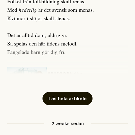
Folket från folkbildning skall renas.
Med
hederlig
är det svensk som menas.
Kvinnor i slöjor skall stenas.
Det är alltid dom, aldrig vi.
Så spelas den här tidens melodi.
Fängslade barn gör dig fri.
#54/2026
Kultur
Snart skrivs boken ”Barn i
fängelse”
Läs hela artikeln
Jesper Lundby
2 weeks sedan
Publicerad
29 July, 2026