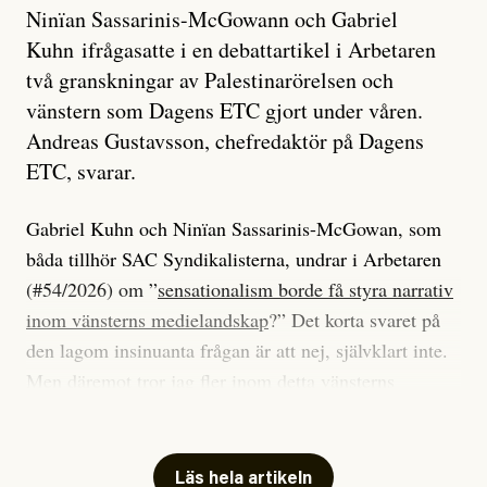
Ninïan Sassarinis-McGowann och Gabriel
Kuhn ifrågasatte i en debattartikel i Arbetaren
två granskningar av Palestinarörelsen och
vänstern som Dagens ETC gjort under våren.
Andreas Gustavsson, chefredaktör på Dagens
ETC, svarar.
Gabriel Kuhn och Ninïan Sassarinis-McGowan, som
båda tillhör SAC Syndikalisterna, undrar i Arbetaren
(#54/2026) om ”
sensationalism borde få styra narrativ
inom vänsterns medielandskap
?” Det korta svaret på
den lagom insinuanta frågan är att nej, självklart inte.
Men däremot tror jag fler inom detta vänsterns
medielandskap skulle må bra av en sund populism, i
betydelsen att göra avslöjande och undersökande
journalistik som vänder sig till många snarare än att
Läs hela artikeln