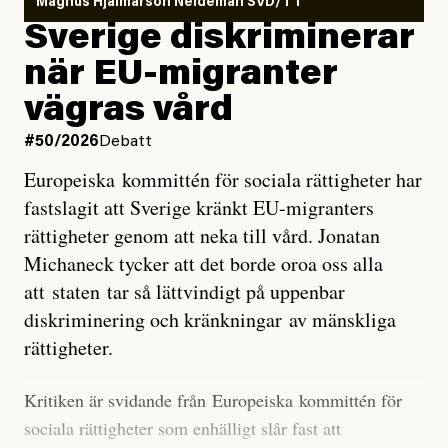
Magnus Hjalmarson Neideman SVD/TT
utveckla sig. El Niño är ett återkommande
Sverige diskriminerar
väderfenomen som uppstår när havsvattnet i delar av
när EU-migranter
Stilla havet blir ovanligt varmt. Det påverkar vädret
vägras vård
över stora delar av världen och under
våren
har
forskare allt oftare varnat för att den här El Niñon
#50/2026
Debatt
kommer att bli extrem.
Europeiska kommittén för sociala rättigheter har
fastslagit att Sverige kränkt EU-migranters
Det verkar vara en underdrift, menar nu Zeke
rättigheter genom att neka till vård. Jonatan
Hausfather.
Michaneck tycker att det borde oroa oss alla
att staten tar så lättvindigt på uppenbar
”Det ser ut som att årets El Niño inte bara med stor
diskriminering och kränkningar av mänskliga
sannolikhet kommer att bli den starkaste sedan
rättigheter.
tillförlitliga mätningar inleddes – den kan till och med
bli den starkaste med en verkligt häpnadsväckande
Kritiken är svidande från Europeiska kommittén för
marginal”, skriver han.
sociala rättigheter som enhälligt slår fast att