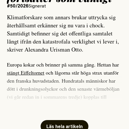
#50/2026
Signerat
Klimatforskare som annars brukar uttrycka sig
återhållsamt erkänner sig nu vara i chock.
Samtidigt befinner sig det offentliga samtalet
långt ifrån den katastrofala verklighet vi lever i,
skriver Alexandra Urisman Otto.
Europa kokar och brinner på samma gång. Hettan har
stängt Eiffeltornet
och lågorna står höga strax utanför
den franska huvudstaden. Hundratals människor har
dött i drunkningsolyckor och den senaste värmeböljan
(vi går redan in i sommarens tredje) kopplas till
tiotusentals för tidiga
dödsfall
.
Har du också panik i hettan? Känns det som en
mardröm? Bra, allt annat vore fullständigt orimligt.
Läs hela artikeln