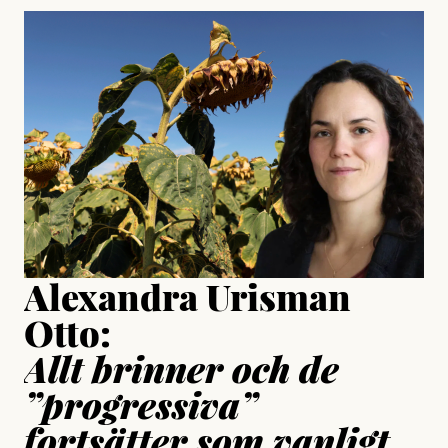
#23/2026
Intervjun
Jesper Lundby: ”Livet i sig
är ganska politiskt”
Jonas Lundström
Publicerad
24 July, 2026
Jesper Lundby
Publicerad
15 July, 2026
Uppdaterad
15 July, 2026
Alexandra Urisman
Otto:
Allt brinner och de
”progressiva”
fortsätter som vanligt