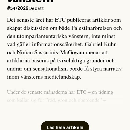
vänstern
#54/2026
Debatt
Det senaste året har ETC publicerat artiklar som
skapat diskussion om både Palestinarörelsen och
den utomparlamentariska vänstern, inte minst
vad gäller informationssäkerhet. Gabriel Kuhn
och Ninïan Sassarinis-McGowan menar att
artiklarna baseras på tvivelaktiga grunder och
undrar om sensationalism borde få styra narrativ
inom vänsterns medielandskap.
Under de senaste månaderna har ETC – en tidning
som kallar sig för ”röd, grön och oberoende” –
publicerat två artiklar som vi gärna vill kommentera.
Artiklarna väcker flera frågor: Vem är det som ETC
skriver för? Vad betyder det att vara en ”röd, grön och
Läs hela artikeln