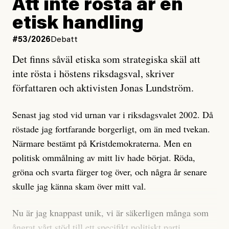
rörelsen. Eller så har en inga bevis, bara misstankar,
Att inte rösta är en
och då ska en efterforska diskret, just för att inte skapa
etisk handling
oro inom rörelsen.
#53/2026
Debatt
Artikeln undersöker inte, som ETC påstår, ”vad som
Det finns såväl etiska som strategiska skäl att
är sant, vad som är rykten”, utan den bidrar bara till
inte rösta i höstens riksdagsval, skriver
ännu mer ryktesspridning. Det finns inte ett enda bevis
författaren och aktivisten Jonas Lundström.
på eller ens ett övertygande argument för att den
misstänkta personen är en infiltratör. Det som läsaren
Senast jag stod vid urnan var i riksdagsvalet 2002. Då
får veta är att personen har ändrat sina politiska åsikter
röstade jag fortfarande borgerligt, om än med tvekan.
under åren, att den har raderat tidigare innehåll på sina
Närmare bestämt på Kristdemokraterna. Men en
sociala medier, att artikelns författare inte förstår sig
politisk ommålning av mitt liv hade börjat. Röda,
på personens ekonomi och att det tydligen finns
gröna och svarta färger tog över, och några år senare
anonyma röster inom rörelsen som säger saker som
skulle jag känna skam över mitt val.
”Om du frågar mig så är han en infiltratör”. Det kan
anses vara anledningar att titta närmare på personen,
Nu är jag knappast unik, vi är säkerligen många som
men ingenting av detta är tillräckligt för att hänga ut
ångrat vårt stöd till ett specifikt politiskt parti.