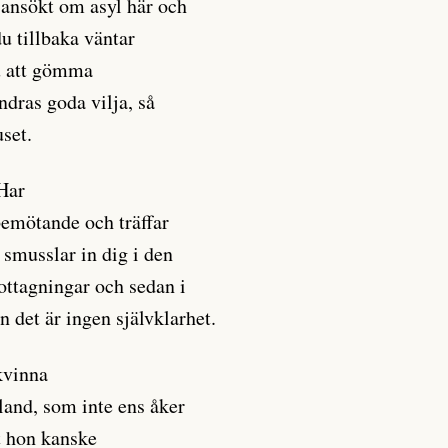
r ansökt om asyl här och
du tillbaka väntar
du att gömma
ndras goda vilja, så
uset.
 Har
 bemötande och träffar
smusslar in dig i den
ottagningar och sedan i
n det är ingen självklarhet.
kvinna
land, som inte ens åker
t hon kanske