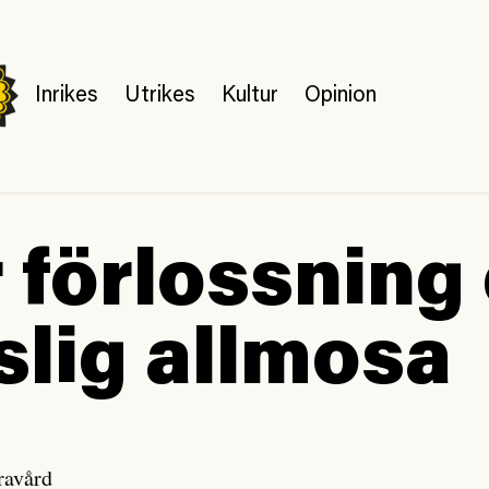
Inrikes
Utrikes
Kultur
Opinion
 förlossning
lig allmosa
ravård