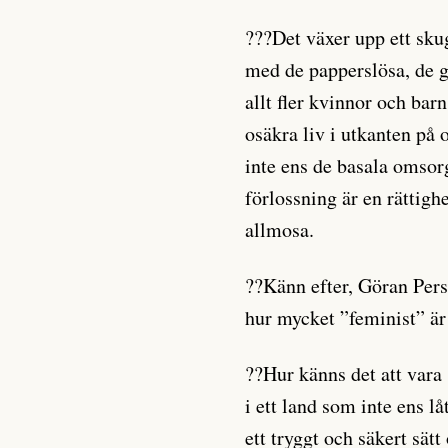
???Det växer upp ett sk
med de papperslösa, de 
allt fler kvinnor och barn
osäkra liv i utkanten på 
inte ens de basala omso
förlossning är en rättigh
allmosa.
??Känn efter, Göran Pe
hur mycket ”feminist” är
??Hur känns det att vara 
i ett land som inte ens lå
ett tryggt och säkert sätt 