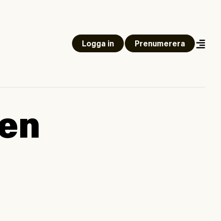
Logga in
Prenumerera
 en