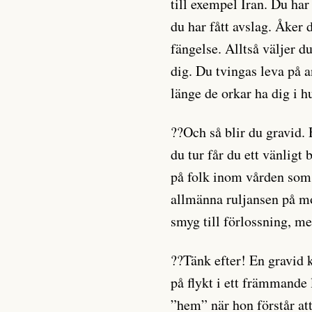
till exempel Iran. Du ha
du har fått avslag. Åker 
fängelse. Alltså väljer 
dig. Du tvingas leva på a
länge de orkar ha dig i h
??Och så blir du gravid.
du tur får du ett vänligt
på folk inom vården som 
allmänna ruljansen på m
smyg till förlossning, me
??Tänk efter! En gravid 
på flykt i ett främmande 
”hem” när hon förstår at