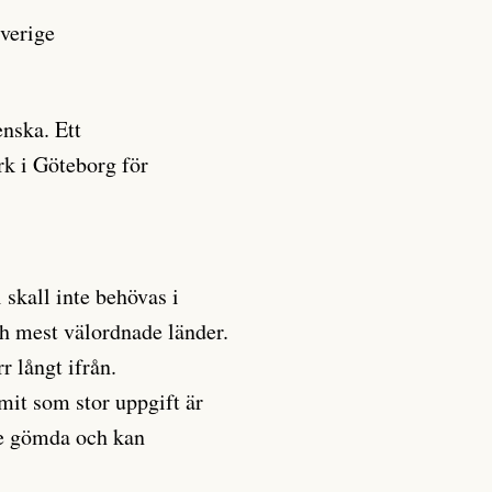
Sverige
nska. Ett
rk i Göteborg för
i skall inte behövas i
ch mest välordnade länder.
r långt ifrån.
mit som stor uppgift är
 de gömda och kan