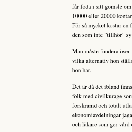
får föda i sitt gömsle om
10000 eller 20000 kontan
För så mycket kostar en 
den som inte ”tillhör” s
Man måste fundera över
vilka alternativ hon ställ
hon har.
Det är då det ibland finn
folk med civilkurage so
förskrämd och totalt ut
ekonomiavdelningar jagar
och läkare som ger vård 