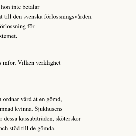
 hon inte betalar
t till den svenska förlossningsvården.
förlossning för
ystemet.
s inför. Vilken verklighet
s
m ordnar vård åt en gömd,
lämnad kvinna. Sjukhusens
 dessa kassabiträden, sköterskor
och stöd till de gömda.