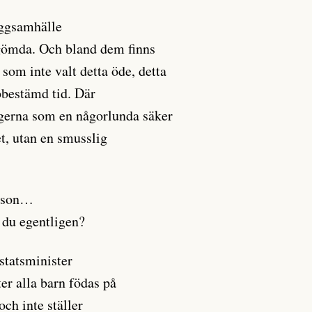
uggsamhälle
gömda. Och bland dem finns
 som inte valt detta öde, detta
obestämd tid. Där
rgerna som en någorlunda säker
et, utan en smusslig
rsson…
 du egentligen?
statsminister
ter alla barn födas på
och inte ställer