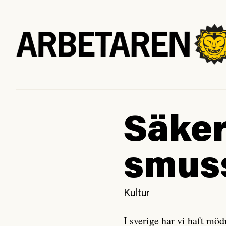
Säker
smuss
Kultur
I sverige har vi haft möd