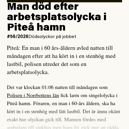
Man död efter
Jag lärde mig renovera
Vad betyder det att vara en röd, grön och oberoende
arbetsplatsolycka i
enligt uråldrig metod
tidning?
och lade min sista ungdom
Piteå hamn
på att laga en gammal bod.
Vad är bra journalistik?
#56/2026
Dödsolyckor på jobbet
Piteå: En man i 60 års-åldern avled natten till
Jag sökte ljuset och meningen,
Ett försök till korta svar som jag hoppas kan förtydliga
måndagen efter att ha kört in i en stenhög med
efter det som var rent, rätt och sant,
för Kuhn och Sassarinis-McGowan och andra hur jag
lastbil, polisen utreder det som en
och aldrig såg jag det klarare än
som chefredaktör ser på Dagens ETC:s uppdrag och
arbetsplatsolycka.
när jag ombord på bussen hjälpte en tant.
roll.
Det var klockan 01:06 natten till måndagen som
Vi skriver för våra läsare som vill bli informerade,
Polisen i Norrbottens län
fick larm om singelolycka i
#23/2026
Intervjun
överraskade, bekräftade, utmanade – och som kräver
Jesper Lundby: ”Livet i sig
Piteå hamn. Föraren, en man i 60-års åldern, ska ha
att vi granskar allt och alla.
är ganska politiskt”
kört in i en stenhög med lätt lastbil. Det är ännu okänt
exakt hur olyckan gick till. Mannen fördes med
Vi är som sagt en röd, grön och oberoende tidning.
ambulans till sjukhus men hans liv gick inte att rädda.
Det betyder en annan journalistik än vad du hittar i