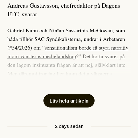
Andreas Gustavsson, chefredaktör på Dagens
ETC, svarar.
Gabriel Kuhn och Ninïan Sassarinis-McGowan, som
båda tillhör SAC Syndikalisterna, undrar i Arbetaren
(#54/2026) om ”
sensationalism borde få styra narrativ
inom vänsterns medielandskap
?” Det korta svaret på
den lagom insinuanta frågan är att nej, självklart inte.
Men däremot tror jag fler inom detta vänsterns
medielandskap skulle må bra av en sund populism, i
betydelsen att göra avslöjande och undersökande
journalistik som vänder sig till många snarare än att
Läs hela artikeln
jaga inbördes beundran. Det har i alla fall fungerat för
Dagens ETC.
2 days sedan
Det är två specifika artiklar som Kuhn och Sassarinis-