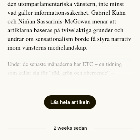
den utomparlamentariska vänstern, inte minst
vad gäller informationssäkerhet. Gabriel Kuhn
och Ninïan Sassarinis-McGowan menar att
artiklarna baseras på tvivelaktiga grunder och
undrar om sensationalism borde få styra narrativ
inom vänsterns medielandskap.
Under de senaste månaderna har ETC – en tidning
som kallar sig för ”röd, grön och oberoende” –
publicerat två artiklar som vi gärna vill kommentera.
Artiklarna väcker flera frågor: Vem är det som ETC
skriver för? Vad betyder det att vara en ”röd, grön och
Läs hela artikeln
oberoende” tidning? Och vad är egentligen bra
journalistik?
2 weeks sedan
Den första artikeln publicerades den 10 mars 2026.