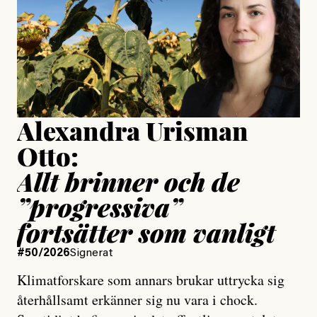
Jesper Lundby
Publicerad
15 July, 2026
Uppdaterad
15 July, 2026
Alexandra Urisman
Otto:
Allt brinner och de
”progressiva”
fortsätter som vanligt
#50/2026
Signerat
Klimatforskare som annars brukar uttrycka sig
återhållsamt erkänner sig nu vara i chock.