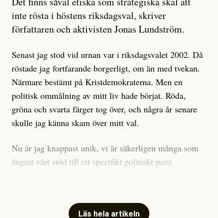
Det finns såväl etiska som strategiska skäl att
är sant, vad som är rykten”, utan den bidrar bara till
inte rösta i höstens riksdagsval, skriver
ännu mer ryktesspridning. Det finns inte ett enda bevis
författaren och aktivisten Jonas Lundström.
på eller ens ett övertygande argument för att den
misstänkta personen är en infiltratör. Det som läsaren
Senast jag stod vid urnan var i riksdagsvalet 2002. Då
får veta är att personen har ändrat sina politiska åsikter
röstade jag fortfarande borgerligt, om än med tvekan.
under åren, att den har raderat tidigare innehåll på sina
Närmare bestämt på Kristdemokraterna. Men en
sociala medier, att artikelns författare inte förstår sig
politisk ommålning av mitt liv hade börjat. Röda,
på personens ekonomi och att det tydligen finns
gröna och svarta färger tog över, och några år senare
anonyma röster inom rörelsen som säger saker som
skulle jag känna skam över mitt val.
”Om du frågar mig så är han en infiltratör”. Det kan
anses vara anledningar att titta närmare på personen,
Nu är jag knappast unik, vi är säkerligen många som
men ingenting av detta är tillräckligt för att hänga ut
ångrat vårt stöd till ett specifikt politiskt parti.
den. Personen nämns visserligen inte vid namn i
Avsevärt färre är de som fått kalla fötter inför
artikeln men är lätt att identifiera för alla som är aktiva
röstningen som sådan.
inom palestinarörelsen.
Mitt huvudargument för riksdagsvalsbojkott är etiskt.
Läs hela artikeln