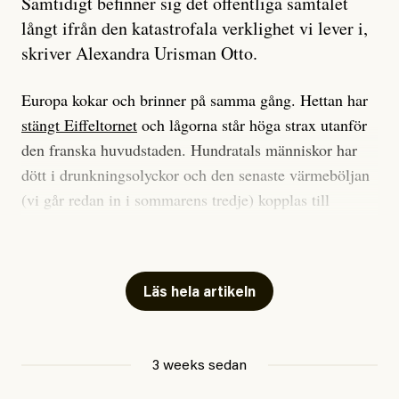
Samtidigt befinner sig det offentliga samtalet
långt ifrån den katastrofala verklighet vi lever i,
skriver Alexandra Urisman Otto.
Europa kokar och brinner på samma gång. Hettan har
stängt Eiffeltornet
och lågorna står höga strax utanför
den franska huvudstaden. Hundratals människor har
dött i drunkningsolyckor och den senaste värmeböljan
(vi går redan in i sommarens tredje) kopplas till
tiotusentals för tidiga
dödsfall
.
Har du också panik i hettan? Känns det som en
mardröm? Bra, allt annat vore fullständigt orimligt.
Läs hela artikeln
Klimatforskaren Zeke Hausfather
skrev
på måndagen
att han brukar vara ganska återhållsam när han
3 weeks sedan
diskuterar klimatdata. Bara en enda gång – i