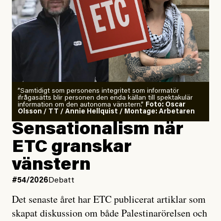
”Samtidigt som personens integritet som informatör
ifrågasätts blir personen den enda källan till spektakulär
information om den autonoma vänstern.”
Foto: Oscar
Olsson / TT / Annie Hellquist / Montage: Arbetaren
Sensationalism när
ETC granskar
vänstern
#54/2026
Debatt
Det senaste året har ETC publicerat artiklar som
skapat diskussion om både Palestinarörelsen och