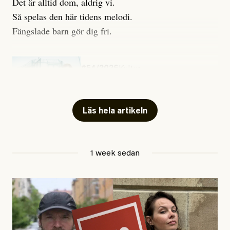
Det är alltid dom, aldrig vi.
Så spelas den här tidens melodi.
Fängslade barn gör dig fri.
#54/2026
Kultur
Snart skrivs boken ”Barn i
fängelse”
Läs hela artikeln
Jesper Lundby
1 week sedan
Publicerad
29 July, 2026
Uppdaterad
29 July, 2026