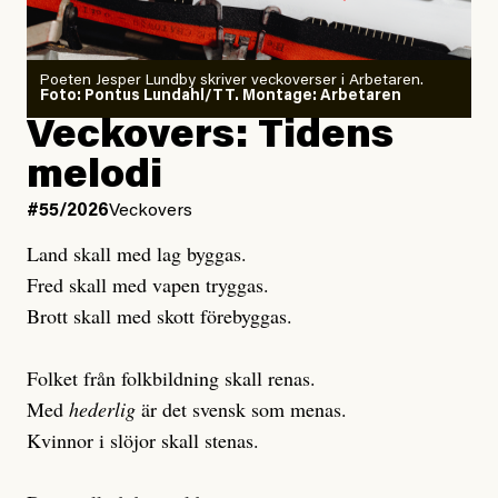
Poeten Jesper Lundby skriver veckoverser i Arbetaren.
Joel Kellgren
Foto: Pontus Lundahl/TT. Montage: Arbetaren
Debattartikel i Arbetaren
Veckovers: Tidens
Publicerad
3 August, 2026
Publicerad
6 August, 2026
melodi
Uppdaterad
3 August, 2026
Uppdaterad
7 August, 2026
#55/2026
Veckovers
Land skall med lag byggas.
Fred skall med vapen tryggas.
Brott skall med skott förebyggas.
Folket från folkbildning skall renas.
Med
hederlig
är det svensk som menas.
Kvinnor i slöjor skall stenas.