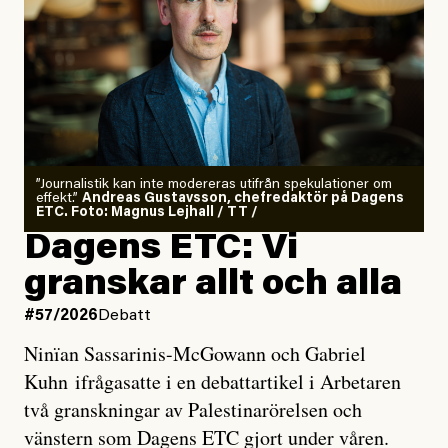
”Journalistik kan inte modereras utifrån spekulationer om
effekt.”
Andreas Gustavsson, chefredaktör på Dagens
ETC. Foto: Magnus Lejhall / TT /
Dagens ETC: Vi
granskar allt och alla
#57/2026
Debatt
Ninïan Sassarinis-McGowann och Gabriel
Kuhn ifrågasatte i en debattartikel i Arbetaren
två granskningar av Palestinarörelsen och
vänstern som Dagens ETC gjort under våren.