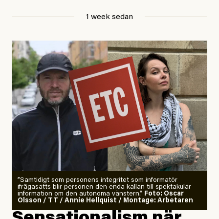
Jesper Lundby
1 week sedan
Publicerad
29 July, 2026
Uppdaterad
29 July, 2026
”Samtidigt som personens integritet som informatör
ifrågasätts blir personen den enda källan till spektakulär
information om den autonoma vänstern.”
Foto: Oscar
Olsson / TT / Annie Hellquist / Montage: Arbetaren