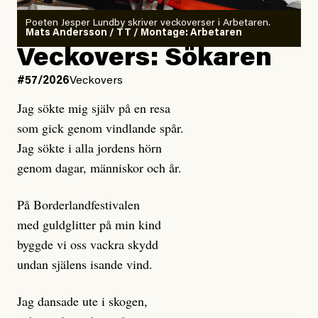
rekryteras och vad hon möter i den autonoma miljön.
Poeten Jesper Lundby skriver veckoverser i Arbetaren.
Mats Andersson / TT / Montage: Arbetaren
Kuhn och Sassarinis-McGowan hävdar att
Veckovers: Sökaren
Dagens ETC arbetar med ”opålitliga källor” för att
#57/2026
Veckovers
istället prioritera ”sensationalism och klickbete”. Nej,
Jag sökte mig själv på en resa
klickbete är inte intressant för Dagens ETC.
som gick genom vindlande spår.
Journalistiken är låst. En klatschig men korrekt rubrik
Jag sökte i alla jordens hörn
gör förhoppningsvis att en nyfiken beställer
genom dagar, människor och år.
prenumeration, men den avslutas sekunder senare om
inte journalistiken levererar substans. Självklart bygger
På Borderlandfestivalen
dessa granskningar på olika källor, alltifrån domar till
med guldglitter på min kind
en mängd intervjupersoner, inklusive generös
byggde vi oss vackra skydd
möjlighet att bemöta för såväl personen vars motiv att
undan själens isande vind.
engagera sig i Palestinarörelsen ifrågasätts som de
grupper där Säpo-resursen samlade in uppgifter.
Jag dansade ute i skogen,
Researchen är grundlig.