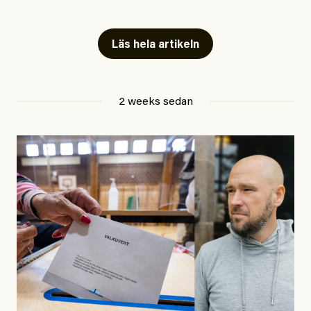
Artiklarna väcker flera frågor: Vem är det som ETC
skriver för? Vad betyder det att vara en ”röd, grön och
Läs hela artikeln
oberoende” tidning? Och vad är egentligen bra
journalistik?
2 weeks sedan
Den första artikeln publicerades den 10 mars 2026.
Titeln är
”Mystiska mannen förföljde ministern –
utpekas som israelisk infiltratör”
. Enligt ingressen
handlar artikeln om en person vars ”bakgrund skapar
splittring och oro i rörelsen”. Problemet är att artikeln
skapar betydligt mer oro i palestinarörelsen – och den
oberoende vänstern – än den porträtterade personen
eller dess bakgrund.
Det finns en väldigt enkel regel inom alla politiska
rörelser när det gäller misstänkta infiltratörer: