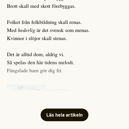
Brott skall med skott förebyggas.
Folket från folkbildning skall renas.
Med
hederlig
är det svensk som menas.
Kvinnor i slöjor skall stenas.
Det är alltid dom, aldrig vi.
Så spelas den här tidens melodi.
Fängslade barn gör dig fri.
#54/2026
Kultur
Snart skrivs boken ”Barn i
fängelse”
Läs hela artikeln