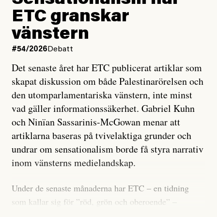
Sensationalism när
ETC granskar
vänstern
#54/2026
Debatt
Det senaste året har ETC publicerat artiklar som
skapat diskussion om både Palestinarörelsen och
den utomparlamentariska vänstern, inte minst
vad gäller informationssäkerhet. Gabriel Kuhn
och Ninïan Sassarinis-McGowan menar att
artiklarna baseras på tvivelaktiga grunder och
undrar om sensationalism borde få styra narrativ
inom vänsterns medielandskap.
Under de senaste månaderna har ETC – en tidning
som kallar sig för ”röd, grön och oberoende” –
publicerat två artiklar som vi gärna vill kommentera.