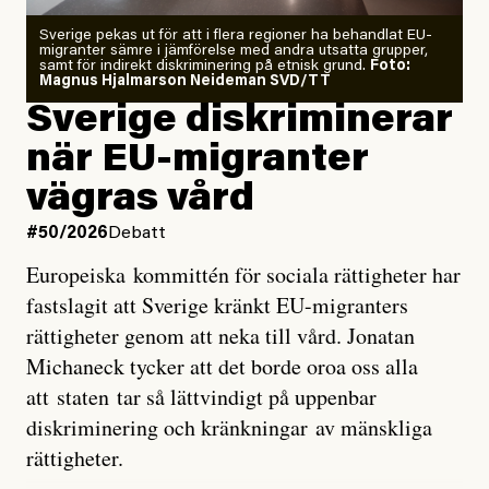
Zeke Hausfather är chockad igen efter att ha
Sverige pekas ut för att i flera regioner ha behandlat EU-
analyserat hur de olika klimatmodellerna bedömer
migranter sämre i jämförelse med andra utsatta grupper,
samt för indirekt diskriminering på etnisk grund.
Foto:
läget för hur den begynnande El Niño-händelsen ska
Magnus Hjalmarson Neideman SVD/TT
utveckla sig. El Niño är ett återkommande
Sverige diskriminerar
väderfenomen som uppstår när havsvattnet i delar av
när EU-migranter
Stilla havet blir ovanligt varmt. Det påverkar vädret
vägras vård
över stora delar av världen och under
våren
har
forskare allt oftare varnat för att den här El Niñon
#50/2026
Debatt
kommer att bli extrem.
Europeiska kommittén för sociala rättigheter har
fastslagit att Sverige kränkt EU-migranters
Det verkar vara en underdrift, menar nu Zeke
rättigheter genom att neka till vård. Jonatan
Hausfather.
Michaneck tycker att det borde oroa oss alla
att staten tar så lättvindigt på uppenbar
”Det ser ut som att årets El Niño inte bara med stor
diskriminering och kränkningar av mänskliga
sannolikhet kommer att bli den starkaste sedan
rättigheter.
tillförlitliga mätningar inleddes – den kan till och med