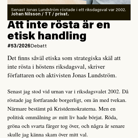
Antingen har en bevis på att de är infiltratörer, och då
Senast Jonas Lundström röstade i ett riksdagsval var 2002.
ska en gå ut med det så fort det bara går för att skydda
Johan Nilsson / TT / privat.
rörelsen. Eller så har en inga bevis, bara misstankar,
Att inte rösta är en
och då ska en efterforska diskret, just för att inte skapa
etisk handling
oro inom rörelsen.
#53/2026
Debatt
Artikeln undersöker inte, som ETC påstår, ”vad som
Det finns såväl etiska som strategiska skäl att
är sant, vad som är rykten”, utan den bidrar bara till
inte rösta i höstens riksdagsval, skriver
ännu mer ryktesspridning. Det finns inte ett enda bevis
författaren och aktivisten Jonas Lundström.
på eller ens ett övertygande argument för att den
misstänkta personen är en infiltratör. Det som läsaren
Senast jag stod vid urnan var i riksdagsvalet 2002. Då
får veta är att personen har ändrat sina politiska åsikter
röstade jag fortfarande borgerligt, om än med tvekan.
under åren, att den har raderat tidigare innehåll på sina
Närmare bestämt på Kristdemokraterna. Men en
sociala medier, att artikelns författare inte förstår sig
politisk ommålning av mitt liv hade börjat. Röda,
på personens ekonomi och att det tydligen finns
gröna och svarta färger tog över, och några år senare
anonyma röster inom rörelsen som säger saker som
skulle jag känna skam över mitt val.