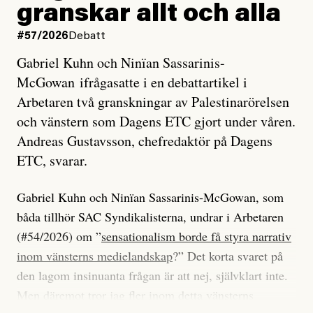
granskar allt och alla
#57/2026
Debatt
Gabriel Kuhn och Ninïan Sassarinis-
McGowan ifrågasatte i en debattartikel i
Arbetaren två granskningar av Palestinarörelsen
och vänstern som Dagens ETC gjort under våren.
Andreas Gustavsson, chefredaktör på Dagens
ETC, svarar.
Gabriel Kuhn och Ninïan Sassarinis-McGowan, som
båda tillhör SAC Syndikalisterna, undrar i Arbetaren
(#54/2026) om ”
sensationalism borde få styra narrativ
inom vänsterns medielandskap
?” Det korta svaret på
den lagom insinuanta frågan är att nej, självklart inte.
Men däremot tror jag fler inom detta vänsterns