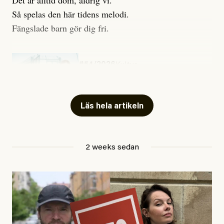
Det är alltid dom, aldrig vi.
Så spelas den här tidens melodi.
Fängslade barn gör dig fri.
#54/2026
Kultur
Snart skrivs boken ”Barn i
fängelse”
Läs hela artikeln
Jesper Lundby
2 weeks sedan
Publicerad
29 July, 2026
Uppdaterad
29 July, 2026