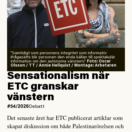
”Samtidigt som personens integritet som informatör
ifrågasätts blir personen den enda källan till spektakulär
information om den autonoma vänstern.”
Foto: Oscar
Olsson / TT / Annie Hellquist / Montage: Arbetaren
Sensationalism när
ETC granskar
vänstern
#54/2026
Debatt
Det senaste året har ETC publicerat artiklar som
skapat diskussion om både Palestinarörelsen och