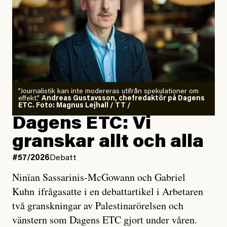
”Journalistik kan inte modereras utifrån spekulationer om
effekt.”
Andreas Gustavsson, chefredaktör på Dagens
ETC. Foto: Magnus Lejhall / TT /
Dagens ETC: Vi
granskar allt och alla
#57/2026
Debatt
Ninïan Sassarinis-McGowann och Gabriel
Kuhn ifrågasatte i en debattartikel i Arbetaren
två granskningar av Palestinarörelsen och
vänstern som Dagens ETC gjort under våren.