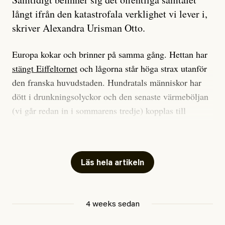
långt ifrån den katastrofala verklighet vi lever i,
skriver Alexandra Urisman Otto.
Europa kokar och brinner på samma gång. Hettan har
stängt Eiffeltornet
och lågorna står höga strax utanför
den franska huvudstaden. Hundratals människor har
dött i drunkningsolyckor och den senaste värmeböljan
(vi går redan in i sommarens tredje) kopplas till
tiotusentals för tidiga
dödsfall
.
Har du också panik i hettan? Känns det som en
mardröm? Bra, allt annat vore fullständigt orimligt.
Läs hela artikeln
Klimatforskaren Zeke Hausfather
skrev
på måndagen
att han brukar vara ganska återhållsam när han
4 weeks sedan
diskuterar klimatdata. Bara en enda gång – i