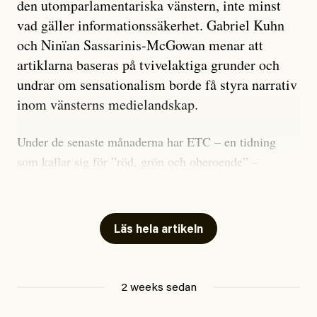
den utomparlamentariska vänstern, inte minst
vad gäller informationssäkerhet. Gabriel Kuhn
och Ninïan Sassarinis-McGowan menar att
artiklarna baseras på tvivelaktiga grunder och
undrar om sensationalism borde få styra narrativ
inom vänsterns medielandskap.
Under de senaste månaderna har ETC – en tidning
som kallar sig för ”röd, grön och oberoende” –
publicerat två artiklar som vi gärna vill kommentera.
Artiklarna väcker flera frågor: Vem är det som ETC
skriver för? Vad betyder det att vara en ”röd, grön och
Läs hela artikeln
oberoende” tidning? Och vad är egentligen bra
journalistik?
2 weeks sedan
Den första artikeln publicerades den 10 mars 2026.