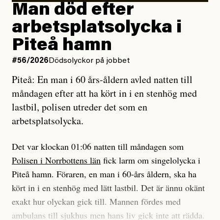
Man död efter
Jag lärde mig renovera
Vad betyder det att vara en röd, grön och oberoende
arbetsplatsolycka i
enligt uråldrig metod
tidning?
och lade min sista ungdom
Piteå hamn
på att laga en gammal bod.
Vad är bra journalistik?
#56/2026
Dödsolyckor på jobbet
Piteå: En man i 60 års-åldern avled natten till
Jag sökte ljuset och meningen,
Ett försök till korta svar som jag hoppas kan förtydliga
måndagen efter att ha kört in i en stenhög med
efter det som var rent, rätt och sant,
för Kuhn och Sassarinis-McGowan och andra hur jag
lastbil, polisen utreder det som en
och aldrig såg jag det klarare än
som chefredaktör ser på Dagens ETC:s uppdrag och
arbetsplatsolycka.
när jag ombord på bussen hjälpte en tant.
roll.
Det var klockan 01:06 natten till måndagen som
Vi skriver för våra läsare som vill bli informerade,
Polisen i Norrbottens län
fick larm om singelolycka i
#23/2026
Intervjun
överraskade, bekräftade, utmanade – och som kräver
Jesper Lundby: ”Livet i sig
Piteå hamn. Föraren, en man i 60-års åldern, ska ha
att vi granskar allt och alla.
är ganska politiskt”
kört in i en stenhög med lätt lastbil. Det är ännu okänt
exakt hur olyckan gick till. Mannen fördes med
Vi är som sagt en röd, grön och oberoende tidning.
ambulans till sjukhus men hans liv gick inte att rädda.
Det betyder en annan journalistik än vad du hittar i