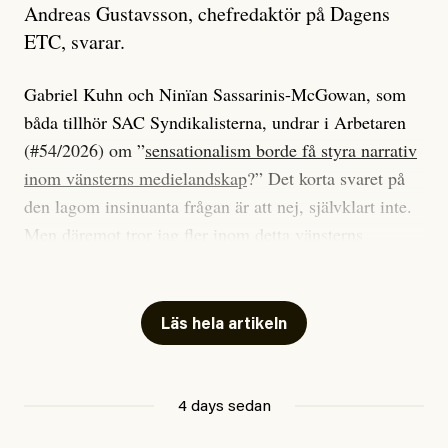
Andreas Gustavsson, chefredaktör på Dagens
ETC, svarar.
Gabriel Kuhn och Ninïan Sassarinis-McGowan, som
båda tillhör SAC Syndikalisterna, undrar i Arbetaren
(#54/2026) om ”
sensationalism borde få styra narrativ
inom vänsterns medielandskap
?” Det korta svaret på
den lagom insinuanta frågan är att nej, självklart inte.
Men däremot tror jag fler inom detta vänsterns
medielandskap skulle må bra av en sund populism, i
betydelsen att göra avslöjande och undersökande
journalistik som vänder sig till många snarare än att
Läs hela artikeln
jaga inbördes beundran. Det har i alla fall fungerat för
Dagens ETC.
4 days sedan
Det är två specifika artiklar som Kuhn och Sassarinis-