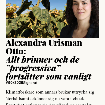
Jesper Lundby
Publicerad
15 July, 2026
Uppdaterad
15 July, 2026
Alexandra Urisman
Otto:
Allt brinner och de
”progressiva”
fortsätter som vanligt
#50/2026
Signerat
Klimatforskare som annars brukar uttrycka sig
återhållsamt erkänner sig nu vara i chock.
Samtidigt befinner sig det offentliga samtalet