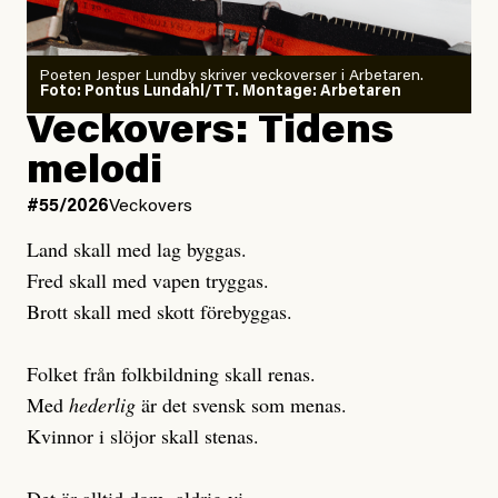
Poeten Jesper Lundby skriver veckoverser i Arbetaren.
Joel Kellgren
Foto: Pontus Lundahl/TT. Montage: Arbetaren
Debattartikel i Arbetaren
Veckovers: Tidens
Publicerad
3 August, 2026
Publicerad
6 August, 2026
melodi
Uppdaterad
3 August, 2026
Uppdaterad
7 August, 2026
#55/2026
Veckovers
Land skall med lag byggas.
Fred skall med vapen tryggas.
Brott skall med skott förebyggas.
Folket från folkbildning skall renas.
Med
hederlig
är det svensk som menas.
Kvinnor i slöjor skall stenas.