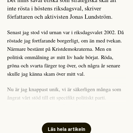
är sant, vad som är rykten”, utan den bidrar bara till
inte rösta i höstens riksdagsval, skriver
ännu mer ryktesspridning. Det finns inte ett enda bevis
författaren och aktivisten Jonas Lundström.
på eller ens ett övertygande argument för att den
misstänkta personen är en infiltratör. Det som läsaren
Senast jag stod vid urnan var i riksdagsvalet 2002. Då
får veta är att personen har ändrat sina politiska åsikter
röstade jag fortfarande borgerligt, om än med tvekan.
under åren, att den har raderat tidigare innehåll på sina
Närmare bestämt på Kristdemokraterna. Men en
sociala medier, att artikelns författare inte förstår sig
politisk ommålning av mitt liv hade börjat. Röda,
på personens ekonomi och att det tydligen finns
gröna och svarta färger tog över, och några år senare
anonyma röster inom rörelsen som säger saker som
skulle jag känna skam över mitt val.
”Om du frågar mig så är han en infiltratör”. Det kan
anses vara anledningar att titta närmare på personen,
Nu är jag knappast unik, vi är säkerligen många som
men ingenting av detta är tillräckligt för att hänga ut
ångrat vårt stöd till ett specifikt politiskt parti.
den. Personen nämns visserligen inte vid namn i
Avsevärt färre är de som fått kalla fötter inför
artikeln men är lätt att identifiera för alla som är aktiva
röstningen som sådan.
inom palestinarörelsen.
Mitt huvudargument för riksdagsvalsbojkott är etiskt.
Läs hela artikeln