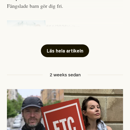
Fängslade barn gör dig fri.
#54/2026
Kultur
Snart skrivs boken ”Barn i
fängelse”
Läs hela artikeln
Jesper Lundby
2 weeks sedan
Publicerad
29 July, 2026
Uppdaterad
29 July, 2026