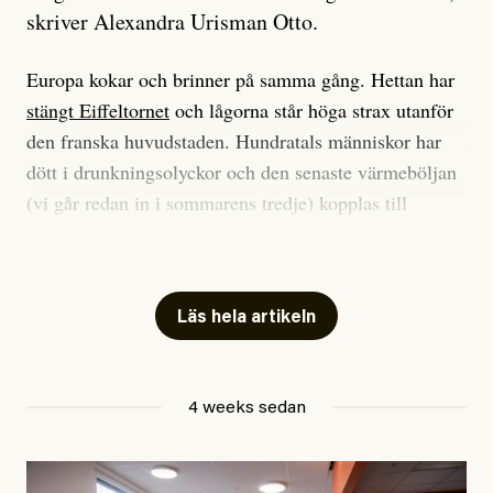
skriver Alexandra Urisman Otto.
Europa kokar och brinner på samma gång. Hettan har
stängt Eiffeltornet
och lågorna står höga strax utanför
den franska huvudstaden. Hundratals människor har
dött i drunkningsolyckor och den senaste värmeböljan
(vi går redan in i sommarens tredje) kopplas till
tiotusentals för tidiga
dödsfall
.
Har du också panik i hettan? Känns det som en
mardröm? Bra, allt annat vore fullständigt orimligt.
Läs hela artikeln
Klimatforskaren Zeke Hausfather
skrev
på måndagen
att han brukar vara ganska återhållsam när han
4 weeks sedan
diskuterar klimatdata. Bara en enda gång – i
september 2023, när de globala temperaturerna för