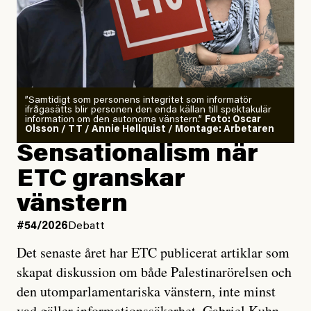
”Samtidigt som personens integritet som informatör
ifrågasätts blir personen den enda källan till spektakulär
information om den autonoma vänstern.”
Foto: Oscar
Olsson / TT / Annie Hellquist / Montage: Arbetaren
Sensationalism när
ETC granskar
vänstern
#54/2026
Debatt
Det senaste året har ETC publicerat artiklar som
skapat diskussion om både Palestinarörelsen och
den utomparlamentariska vänstern, inte minst
vad gäller informationssäkerhet. Gabriel Kuhn