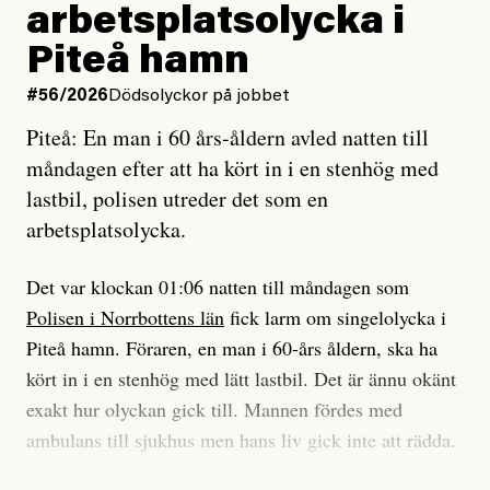
Vad betyder det att vara en röd, grön och oberoende
arbetsplatsolycka i
enligt uråldrig metod
tidning?
och lade min sista ungdom
Piteå hamn
på att laga en gammal bod.
Vad är bra journalistik?
#56/2026
Dödsolyckor på jobbet
Piteå: En man i 60 års-åldern avled natten till
Jag sökte ljuset och meningen,
Ett försök till korta svar som jag hoppas kan förtydliga
måndagen efter att ha kört in i en stenhög med
efter det som var rent, rätt och sant,
för Kuhn och Sassarinis-McGowan och andra hur jag
lastbil, polisen utreder det som en
och aldrig såg jag det klarare än
som chefredaktör ser på Dagens ETC:s uppdrag och
arbetsplatsolycka.
när jag ombord på bussen hjälpte en tant.
roll.
Det var klockan 01:06 natten till måndagen som
Vi skriver för våra läsare som vill bli informerade,
Polisen i Norrbottens län
fick larm om singelolycka i
#23/2026
Intervjun
överraskade, bekräftade, utmanade – och som kräver
Jesper Lundby: ”Livet i sig
Piteå hamn. Föraren, en man i 60-års åldern, ska ha
att vi granskar allt och alla.
är ganska politiskt”
kört in i en stenhög med lätt lastbil. Det är ännu okänt
exakt hur olyckan gick till. Mannen fördes med
Vi är som sagt en röd, grön och oberoende tidning.
ambulans till sjukhus men hans liv gick inte att rädda.
Det betyder en annan journalistik än vad du hittar i
exempelvis Dagens Nyheter. Det märks på ledarsidan
Jesper Lundby