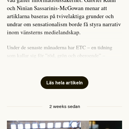
och Ninïan Sassarinis-McGowan menar att
artiklarna baseras på tvivelaktiga grunder och
undrar om sensationalism borde få styra narrativ
inom vänsterns medielandskap.
Under de senaste månaderna har ETC – en tidning
som kallar sig för ”röd, grön och oberoende” –
publicerat två artiklar som vi gärna vill kommentera.
Artiklarna väcker flera frågor: Vem är det som ETC
skriver för? Vad betyder det att vara en ”röd, grön och
Läs hela artikeln
oberoende” tidning? Och vad är egentligen bra
journalistik?
2 weeks sedan
Den första artikeln publicerades den 10 mars 2026.
Titeln är
”Mystiska mannen förföljde ministern –
utpekas som israelisk infiltratör”
. Enligt ingressen