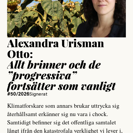
Jesper Lundby
Publicerad
15 July, 2026
Uppdaterad
15 July, 2026
Alexandra Urisman
Otto:
Allt brinner och de
”progressiva”
fortsätter som vanligt
#50/2026
Signerat
Klimatforskare som annars brukar uttrycka sig
återhållsamt erkänner sig nu vara i chock.
Samtidigt befinner sig det offentliga samtalet
långt ifrån den katastrofala verklighet vi lever i,