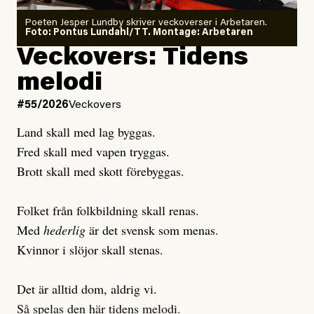
Poeten Jesper Lundby skriver veckoverser i Arbetaren.
Joel Kellgren
Foto: Pontus Lundahl/TT. Montage: Arbetaren
Debattartikel i Arbetaren
Veckovers: Tidens
Publicerad
3 August, 2026
Publicerad
6 August, 2026
melodi
Uppdaterad
3 August, 2026
Uppdaterad
7 August, 2026
#55/2026
Veckovers
Land skall med lag byggas.
Fred skall med vapen tryggas.
Brott skall med skott förebyggas.
Folket från folkbildning skall renas.
Med
hederlig
är det svensk som menas.
Kvinnor i slöjor skall stenas.
Det är alltid dom, aldrig vi.
Så spelas den här tidens melodi.