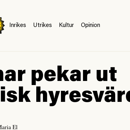
Inrikes
Utrikes
Kultur
Opinion
ar pekar ut
tisk hyresvär
Maria El