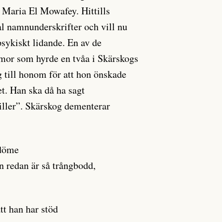
ll Maria El Mowafey. Hittills
tal namnunderskrifter och vill nu
sykiskt lidande. En av de
mor som hyrde en tvåa i Skärskogs
g till honom för att hon önskade
et. Han ska då ha sagt
 piller”. Skärskog dementerar
mdöme
an redan är så trångbodd,
t han har stöd