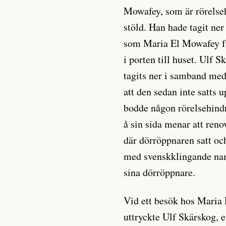
Mowafey, som är rörelseh
stöld. Han hade tagit ne
som Maria El Mowafey få
i porten till huset. Ulf 
tagits ner i samband med
att den sedan inte satts u
bodde någon rörelsehind
å sin sida menar att ren
där dörröppnaren satt oc
med svenskklingande namn
sina dörröppnare.
Vid ett besök hos Maria
uttryckte Ulf Skärskog, e