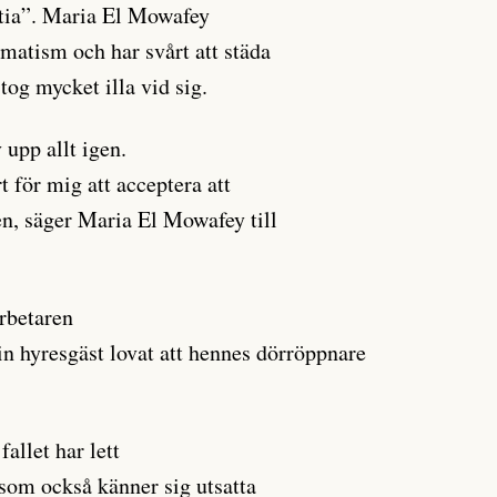
stia”. Maria El Mowafey
matism och har svårt att städa
tog mycket illa vid sig.
 upp allt igen.
t för mig att acceptera att
n, säger Maria El Mowafey till
Arbetaren
 sin hyresgäst lovat att hennes dörröppnare
llet har lett
ar som också känner sig utsatta