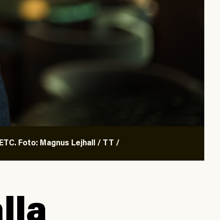
TC. Foto: Magnus Lejhall / TT /
lla