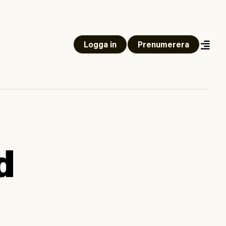
Logga in
Prenumerera
d