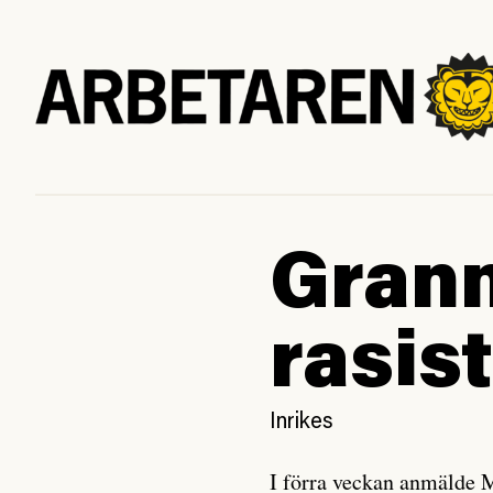
Grann
rasis
Inrikes
I förra veckan anmälde 