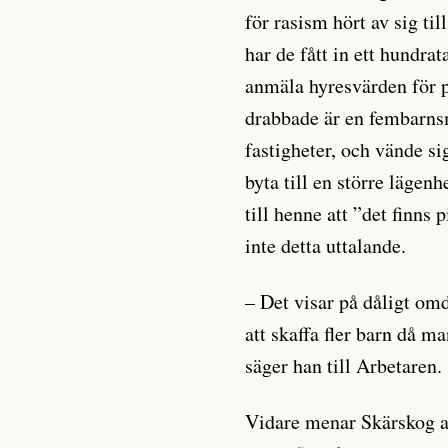
för rasism hört av sig ti
har de fått in ett hundra
anmäla hyresvärden för p
drabbade är en fembarns
fastigheter, och vände si
byta till en större lägenh
till henne att ”det finns
inte detta uttalande.
– Det visar på dåligt o
att skaffa fler barn då m
säger han till Arbetaren.
Vidare menar Skärskog at