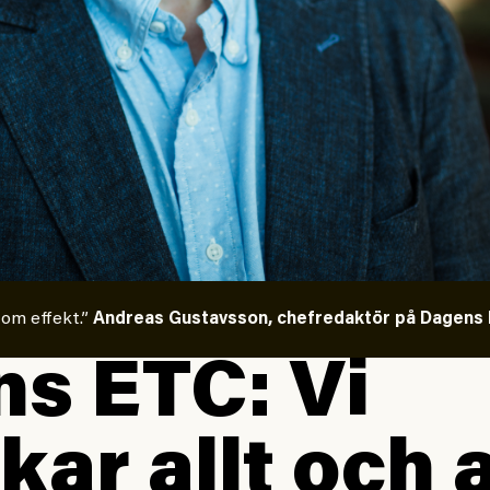
 om effekt.”
Andreas Gustavsson, chefredaktör på Dagens E
s ETC: Vi
kar allt och a