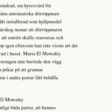
indrad, sin hyresvärd för
r den automatiska dörröppnare
tt installerad som hjälpmedel
Skärskog menar att dörröppnaren
 att entrén skulle renoveras och
pp igen eftersom han inte visste att det
rad i huset. Maria El Mowafey
overingen inte berörde den vägg
h pekar på att grannar
 i andra portar fått behålla
 El Mowafey
nligt båda parter, att hennes