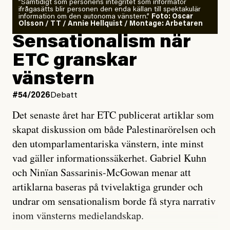
”Samtidigt som personens integritet som informatör
ifrågasätts blir personen den enda källan till spektakulär
information om den autonoma vänstern.”
Foto: Oscar
Olsson / TT / Annie Hellquist / Montage: Arbetaren
Sensationalism när
ETC granskar
vänstern
#54/2026
Debatt
Det senaste året har ETC publicerat artiklar som
skapat diskussion om både Palestinarörelsen och
den utomparlamentariska vänstern, inte minst
vad gäller informationssäkerhet. Gabriel Kuhn
och Ninïan Sassarinis-McGowan menar att
artiklarna baseras på tvivelaktiga grunder och
undrar om sensationalism borde få styra narrativ
inom vänsterns medielandskap.