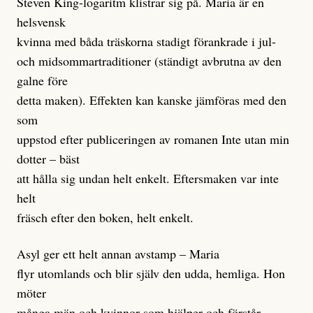
Steven King-logaritm klistrar sig på. Maria är en
helsvensk
kvinna med båda träskorna stadigt förankrade i jul-
och midsommartraditioner (ständigt avbrutna av den
galne före
detta maken). Effekten kan kanske jämföras med den
som
uppstod efter publiceringen av romanen Inte utan min
dotter – bäst
att hålla sig undan helt enkelt. Eftersmaken var inte
helt
fräsch efter den boken, helt enkelt.
Asyl ger ett helt annan avstamp – Maria
flyr utomlands och blir själv den udda, hemliga. Hon
möter
många män och kvinnor som hjälper och förstår,