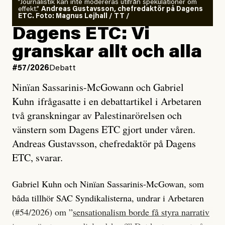
”Journalistik kan inte modereras utifrån spekulationer om
effekt.”
Andreas Gustavsson, chefredaktör på Dagens
ETC. Foto: Magnus Lejhall / TT /
Dagens ETC: Vi
granskar allt och alla
#57/2026
Debatt
Ninïan Sassarinis-McGowann och Gabriel
Kuhn ifrågasatte i en debattartikel i Arbetaren
två granskningar av Palestinarörelsen och
vänstern som Dagens ETC gjort under våren.
Andreas Gustavsson, chefredaktör på Dagens
ETC, svarar.
Gabriel Kuhn och Ninïan Sassarinis-McGowan, som
båda tillhör SAC Syndikalisterna, undrar i Arbetaren
(#54/2026) om ”
sensationalism borde få styra narrativ