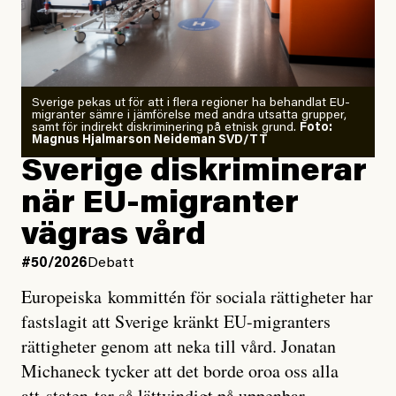
Årets El Niño kan bli den
starkaste som uppmätts
Zeke Hausfather är chockad igen efter att ha
Sverige pekas ut för att i flera regioner ha behandlat EU-
analyserat hur de olika klimatmodellerna bedömer
migranter sämre i jämförelse med andra utsatta grupper,
samt för indirekt diskriminering på etnisk grund.
Foto:
läget för hur den begynnande El Niño-händelsen ska
Magnus Hjalmarson Neideman SVD/TT
utveckla sig. El Niño är ett återkommande
Sverige diskriminerar
väderfenomen som uppstår när havsvattnet i delar av
när EU-migranter
Stilla havet blir ovanligt varmt. Det påverkar vädret
vägras vård
över stora delar av världen och under
våren
har
forskare allt oftare varnat för att den här El Niñon
#50/2026
Debatt
kommer att bli extrem.
Europeiska kommittén för sociala rättigheter har
fastslagit att Sverige kränkt EU-migranters
Det verkar vara en underdrift, menar nu Zeke
rättigheter genom att neka till vård. Jonatan
Hausfather.
Michaneck tycker att det borde oroa oss alla
att staten tar så lättvindigt på uppenbar