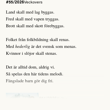
#55/2026
Veckovers
Land skall med lag byggas.
Fred skall med vapen tryggas.
Brott skall med skott förebyggas.
Folket från folkbildning skall renas.
Med
hederlig
är det svensk som menas.
Kvinnor i slöjor skall stenas.
Det är alltid dom, aldrig vi.
Så spelas den här tidens melodi.
Fängslade barn gör dig fri.
#54/2026
Kultur
Snart skrivs boken ”Barn i
fängelse”