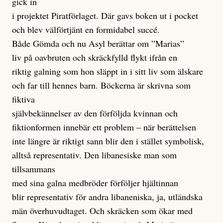
gick in
i projektet Piratförlaget. Där gavs boken ut i pocket
och blev välförtjänt en formidabel succé.
Både Gömda och nu Asyl berättar om ”Marias”
liv på oavbruten och skräckfylld flykt ifrån en
riktig galning som hon släppt in i sitt liv som älskare
och far till hennes barn. Böckerna är skrivna som
fiktiva
självbekännelser av den förföljda kvinnan och
fiktionformen innebär ett problem – när berättelsen
inte längre är riktigt sann blir den i stället symbolisk,
alltså representativ. Den libanesiske man som
tillsammans
med sina galna medbröder förföljer hjältinnan
blir representativ för andra libaneniska, ja, utländska
män överhuvudtaget. Och skräcken som ökar med