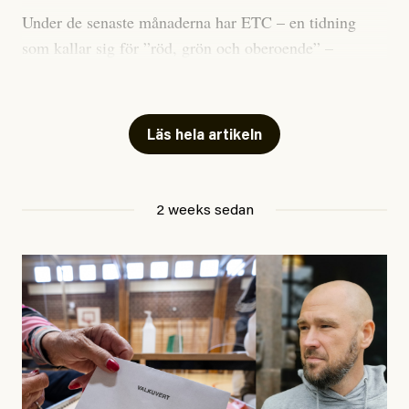
Under de senaste månaderna har ETC – en tidning
som kallar sig för ”röd, grön och oberoende” –
publicerat två artiklar som vi gärna vill kommentera.
Artiklarna väcker flera frågor: Vem är det som ETC
skriver för? Vad betyder det att vara en ”röd, grön och
Läs hela artikeln
oberoende” tidning? Och vad är egentligen bra
journalistik?
2 weeks sedan
Den första artikeln publicerades den 10 mars 2026.
Titeln är
”Mystiska mannen förföljde ministern –
utpekas som israelisk infiltratör”
. Enligt ingressen
handlar artikeln om en person vars ”bakgrund skapar
splittring och oro i rörelsen”. Problemet är att artikeln
skapar betydligt mer oro i palestinarörelsen – och den
oberoende vänstern – än den porträtterade personen
eller dess bakgrund.