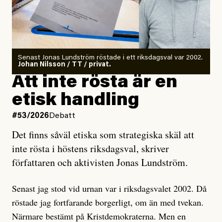
Det finns en väldigt enkel regel inom alla politiska
rörelser när det gäller misstänkta infiltratörer:
Antingen har en bevis på att de är infiltratörer, och då
Senast Jonas Lundström röstade i ett riksdagsval var 2002.
ska en gå ut med det så fort det bara går för att skydda
Johan Nilsson / TT / privat.
rörelsen. Eller så har en inga bevis, bara misstankar,
Att inte rösta är en
och då ska en efterforska diskret, just för att inte skapa
etisk handling
oro inom rörelsen.
#53/2026
Debatt
Artikeln undersöker inte, som ETC påstår, ”vad som
Det finns såväl etiska som strategiska skäl att
är sant, vad som är rykten”, utan den bidrar bara till
inte rösta i höstens riksdagsval, skriver
ännu mer ryktesspridning. Det finns inte ett enda bevis
författaren och aktivisten Jonas Lundström.
på eller ens ett övertygande argument för att den
misstänkta personen är en infiltratör. Det som läsaren
Senast jag stod vid urnan var i riksdagsvalet 2002. Då
får veta är att personen har ändrat sina politiska åsikter
röstade jag fortfarande borgerligt, om än med tvekan.
under åren, att den har raderat tidigare innehåll på sina
Närmare bestämt på Kristdemokraterna. Men en