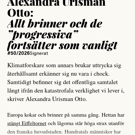
Alexandra Urisman
Otto:
Allt brinner och de
”progressiva”
fortsätter som vanligt
#50/2026
Signerat
Klimatforskare som annars brukar uttrycka sig
återhållsamt erkänner sig nu vara i chock.
Samtidigt befinner sig det offentliga samtalet
långt ifrån den katastrofala verklighet vi lever i,
skriver Alexandra Urisman Otto.
Europa kokar och brinner på samma gång. Hettan har
stängt Eiffeltornet
och lågorna står höga strax utanför
den franska huvudstaden. Hundratals människor har