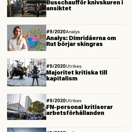
Busschaufför knivskuren i
ansiktet
#9/2020
Analys
Analys: Dimridåerna om
Rut börjar skingras
#9/2020
Utrikes
Majoritet kritiska till
kapitalism
#9/2020
Utrikes
FN-personal kritiserar
arbetsförhållanden