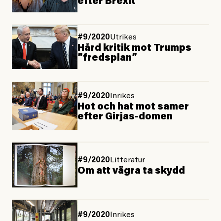
efter Brexit
#9/2020
Utrikes
Hård kritik mot Trumps
”fredsplan”
#9/2020
Inrikes
Hot och hat mot samer
efter Girjas-domen
#9/2020
Litteratur
Om att vägra ta skydd
#9/2020
Inrikes