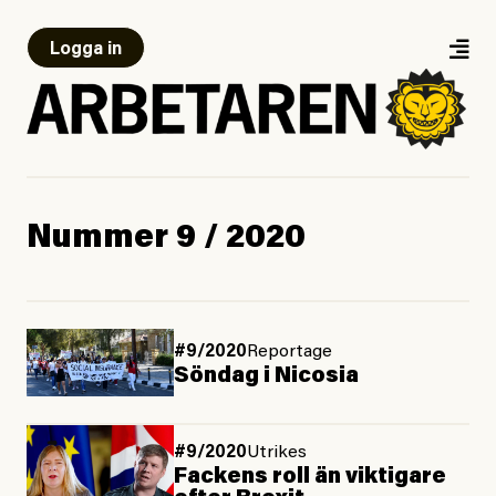
Logga in
Nummer 9 / 2020
#9/2020
Reportage
Söndag i Nicosia
#9/2020
Utrikes
Fackens roll än viktigare