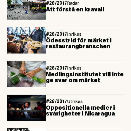
#28/2017
Radar
Att förstå en kravall
#28/2017
Inrikes
Ödesstrid för märket i
restaurangbranschen
#28/2017
Inrikes
Medlingsinstitutet vill inte
ge svar om märket
#28/2017
Utrikes
Oppositionella medier i
svårigheter i Nicaragua