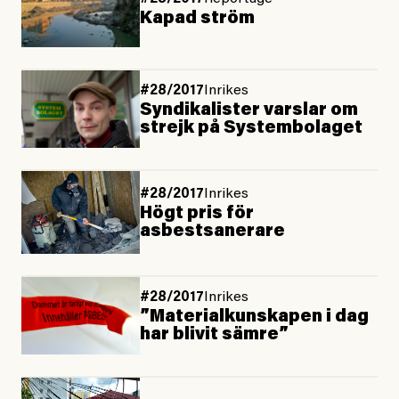
Kapad ström
#28/2017
Inrikes
Syndikalister varslar om
strejk på Systembolaget
#28/2017
Inrikes
Högt pris för
asbestsanerare
#28/2017
Inrikes
”Materialkunskapen i dag
har blivit sämre”