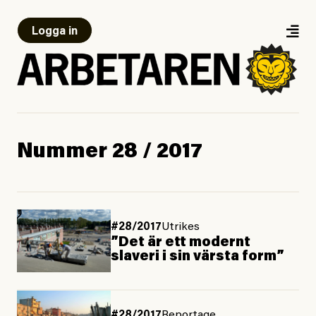
Logga in
Nummer 28 / 2017
#28/2017
Utrikes
”Det är ett modernt
slaveri i sin värsta form”
#28/2017
Reportage