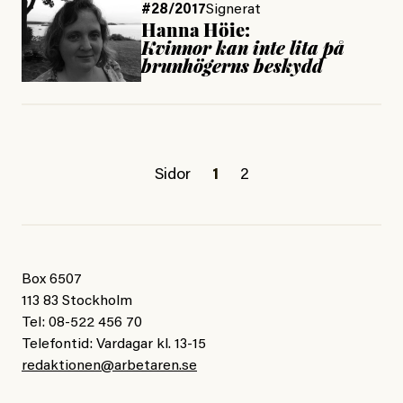
#28/2017
Signerat
Hanna Höie:
Kvinnor kan inte lita på
brunhögerns beskydd
Sidor
1
2
Box 6507
113 83 Stockholm
Tel: 08-522 456 70
Telefontid: Vardagar kl. 13-15
redaktionen@arbetaren.se