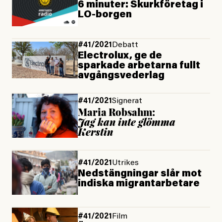
6 minuter: Skurkföretag i
LO-borgen
#41/2021
Debatt
Electrolux, ge de
sparkade arbetarna fullt
avgångsvederlag
#41/2021
Signerat
Maria Robsahm:
Jag kan inte glömma
Kerstin
#41/2021
Utrikes
Nedstängningar slår mot
indiska migrantarbetare
#41/2021
Film