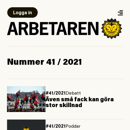
Logga in
Nummer 41 / 2021
#41/2021
Debatt
Även små fack kan göra
stor skillnad
#41/2021
Poddar