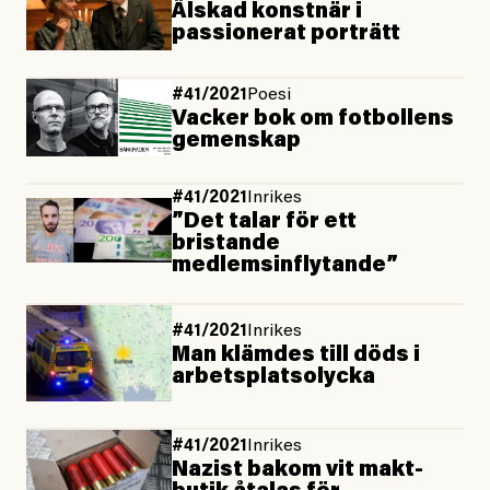
Älskad konstnär i
passionerat porträtt
#41/2021
Poesi
Vacker bok om fotbollens
gemenskap
#41/2021
Inrikes
”Det talar för ett
bristande
medlemsinflytande”
#41/2021
Inrikes
Man klämdes till döds i
arbetsplatsolycka
#41/2021
Inrikes
Nazist bakom vit makt-