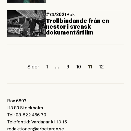
#74/2021
Bok
Trollbindande från en
nestor i svensk
dokumentärfilm
Sidor
1
…
9
10
11
12
Box 6507
113 83 Stockholm
Tel: 08-522 456 70
Telefontid: Vardagar kl. 13-15
redaktionen@arbetaren.se