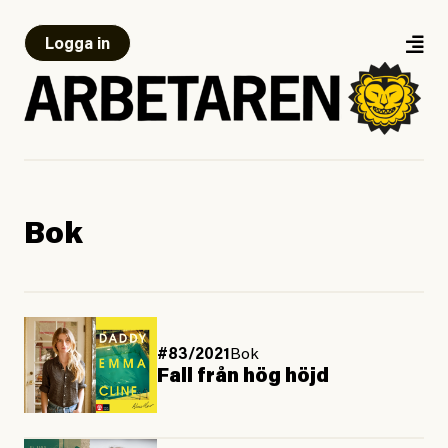
Logga in
Bok
#83/2021
Bok
Fall från hög höjd