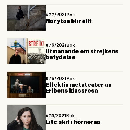
#77/2021
Bok
När ytan blir allt
#76/2021
Bok
Utmanande om strejkens
betydelse
#76/2021
Bok
Effektiv metateater av
Eribons klassresa
#75/2021
Bok
Lite skit i hörnorna