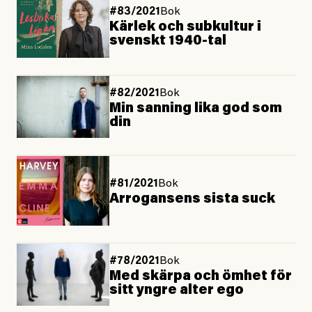
#83/2021
Bok
Kärlek och subkultur i
svenskt 1940-tal
#82/2021
Bok
Min sanning lika god som
din
#81/2021
Bok
Arrogansens sista suck
#78/2021
Bok
Med skärpa och ömhet för
sitt yngre alter ego