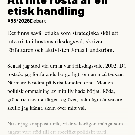
Att inte rösta är en
och då ska en efterforska diskret, just för att inte skapa
etisk handling
oro inom rörelsen.
#53/2026
Debatt
Artikeln undersöker inte, som ETC påstår, ”vad som
Det finns såväl etiska som strategiska skäl att
är sant, vad som är rykten”, utan den bidrar bara till
inte rösta i höstens riksdagsval, skriver
ännu mer ryktesspridning. Det finns inte ett enda bevis
författaren och aktivisten Jonas Lundström.
på eller ens ett övertygande argument för att den
misstänkta personen är en infiltratör. Det som läsaren
Senast jag stod vid urnan var i riksdagsvalet 2002. Då
får veta är att personen har ändrat sina politiska åsikter
röstade jag fortfarande borgerligt, om än med tvekan.
under åren, att den har raderat tidigare innehåll på sina
Närmare bestämt på Kristdemokraterna. Men en
sociala medier, att artikelns författare inte förstår sig
politisk ommålning av mitt liv hade börjat. Röda,
på personens ekonomi och att det tydligen finns
gröna och svarta färger tog över, och några år senare
anonyma röster inom rörelsen som säger saker som
skulle jag känna skam över mitt val.
”Om du frågar mig så är han en infiltratör”. Det kan
anses vara anledningar att titta närmare på personen,
Nu är jag knappast unik, vi är säkerligen många som
men ingenting av detta är tillräckligt för att hänga ut
ångrat vårt stöd till ett specifikt politiskt parti.