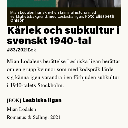
Mian Lodalen har skrivit en kriminalhistoria med
verklighetsbakgrund, med Lesbiska ligan.
Foto Elisabeth
Ohlson
Kärlek och subkultur i
svenskt 1940-tal
#83/2021
Bok
Mian Lodalens berättelse Lesbiska ligan berättar
om en grupp kvinnor som med kodspråk lärde
sig känna igen varandra i en förbjuden subkultur
i 1940-talets Stockholm.
[BOK]
Lesbiska ligan
Mian Lodalen
Romanus & Selling, 2021