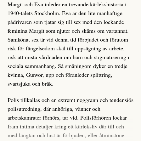
Margit och Eva inleder en trevande kärlekshistoria i
1940-talets Stockholm. Eva är den lite manhaftige
pådrivaren som tjatar sig till sex med den lockande
feminina Margit som njuter och skäms om vartannat.
Samkönat sex är vid denna tid förbjudet och förutom
risk för fängelsedom skäl till uppsägning av arbete,
risk att mista vårdnaden om barn och stigmatisering i
sociala sammanhang. Så småningom dyker en tredje
kvinna, Gunvor, upp och föranleder splittring,
svartsjuka och bråk.
Polis tillkallas och en extremt noggrann och tendensiös
polisutredning, där anhöriga, vänner och
arbetskamrater förhörs, tar vid. Polisförhören lockar
fram intima detaljer kring ett kärleksliv där till och
med längtan och lust är förbjuden, eller åtminstone