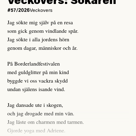
Veckovers: Sökaren
Dagens ETC arbetar med ”opålitliga källor” för att
#57/2026
Veckovers
istället prioritera ”sensationalism och klickbete”. Nej,
Jag sökte mig själv på en resa
klickbete är inte intressant för Dagens ETC.
som gick genom vindlande spår.
Journalistiken är låst. En klatschig men korrekt rubrik
Jag sökte i alla jordens hörn
gör förhoppningsvis att en nyfiken beställer
genom dagar, människor och år.
prenumeration, men den avslutas sekunder senare om
inte journalistiken levererar substans. Självklart bygger
På Borderlandfestivalen
dessa granskningar på olika källor, alltifrån domar till
med guldglitter på min kind
en mängd intervjupersoner, inklusive generös
byggde vi oss vackra skydd
möjlighet att bemöta för såväl personen vars motiv att
undan själens isande vind.
engagera sig i Palestinarörelsen ifrågasätts som de
grupper där Säpo-resursen samlade in uppgifter.
Jag dansade ute i skogen,
Researchen är grundlig.
och jag drogade med min vän.
Jag läste om charmen med tarmen.
Möjligen är det egentligen inte journalistikens metod
Gjorde yoga med Adriene.
som stör?