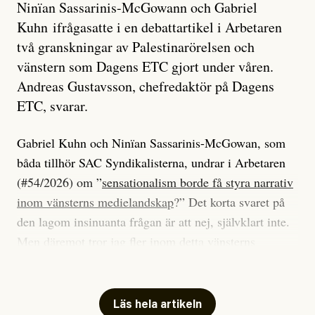
Ninïan Sassarinis-McGowann och Gabriel
Kuhn ifrågasatte i en debattartikel i Arbetaren
två granskningar av Palestinarörelsen och
vänstern som Dagens ETC gjort under våren.
Andreas Gustavsson, chefredaktör på Dagens
ETC, svarar.
Gabriel Kuhn och Ninïan Sassarinis-McGowan, som
båda tillhör SAC Syndikalisterna, undrar i Arbetaren
(#54/2026) om ”
sensationalism borde få styra narrativ
inom vänsterns medielandskap
?” Det korta svaret på
den lagom insinuanta frågan är att nej, självklart inte.
Men däremot tror jag fler inom detta vänsterns
medielandskap skulle må bra av en sund populism, i
betydelsen att göra avslöjande och undersökande
journalistik som vänder sig till många snarare än att
Läs hela artikeln