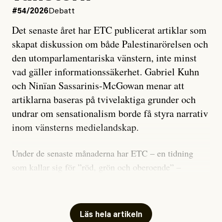
#54/2026
Debatt
Det senaste året har ETC publicerat artiklar som
skapat diskussion om både Palestinarörelsen och
den utomparlamentariska vänstern, inte minst
vad gäller informationssäkerhet. Gabriel Kuhn
och Ninïan Sassarinis-McGowan menar att
artiklarna baseras på tvivelaktiga grunder och
undrar om sensationalism borde få styra narrativ
inom vänsterns medielandskap.
Under de senaste månaderna har ETC – en tidning
som kallar sig för ”röd, grön och oberoende” –
publicerat två artiklar som vi gärna vill kommentera.
Artiklarna väcker flera frågor: Vem är det som ETC
skriver för? Vad betyder det att vara en ”röd, grön och
Läs hela artikeln