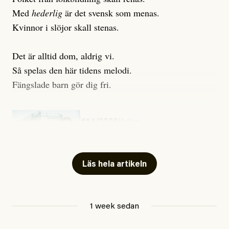
Med
hederlig
är det svensk som menas.
Kvinnor i slöjor skall stenas.
Det är alltid dom, aldrig vi.
Så spelas den här tidens melodi.
Fängslade barn gör dig fri.
#54/2026
Kultur
Snart skrivs boken ”Barn i
fängelse”
Läs hela artikeln
Jesper Lundby
1 week sedan
Publicerad
29 July, 2026
Uppdaterad
29 July, 2026