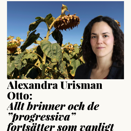
#23/2026
Intervjun
Jesper Lundby: ”Livet i sig
är ganska politiskt”
Jonas Lundström
Publicerad
24 July, 2026
Jesper Lundby
Publicerad
15 July, 2026
Uppdaterad
15 July, 2026
Alexandra Urisman
Otto:
Allt brinner och de
”progressiva”
fortsätter som vanligt