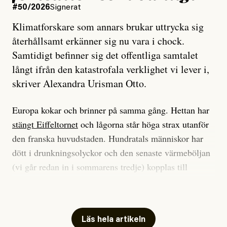
#50/2026
Signerat
Klimatforskare som annars brukar uttrycka sig
återhållsamt erkänner sig nu vara i chock.
Samtidigt befinner sig det offentliga samtalet
långt ifrån den katastrofala verklighet vi lever i,
skriver Alexandra Urisman Otto.
Europa kokar och brinner på samma gång. Hettan har
stängt Eiffeltornet
och lågorna står höga strax utanför
den franska huvudstaden. Hundratals människor har
dött i drunkningsolyckor och den senaste värmeböljan
(vi går redan in i sommarens tredje) kopplas till
tiotusentals för tidiga
dödsfall
.
Har du också panik i hettan? Känns det som en
mardröm? Bra, allt annat vore fullständigt orimligt.
Läs hela artikeln