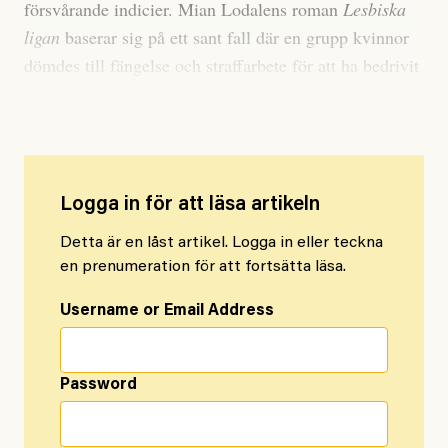
försvårande indicier. Mian Lodalens roman
Lesbiska
ligan
baserar sig på ett sant fall där en grupp kvinnor
dömdes till fängelse och straffarbete för att ha bedrivit
otukt.
Logga in för att läsa artikeln
Detta är en låst artikel. Logga in eller teckna
en prenumeration för att fortsätta läsa.
Username or Email Address
Password