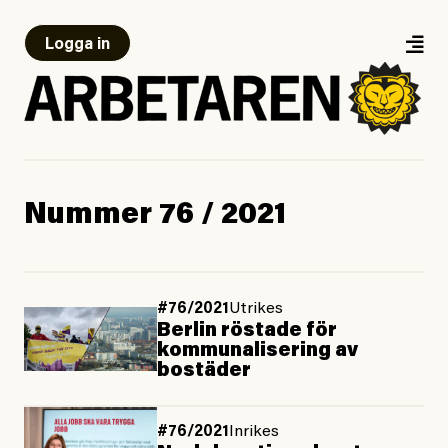
Logga in
Nummer 76 / 2021
#76/2021
Utrikes
Berlin röstade för
kommunalisering av
bostäder
#76/2021
Inrikes