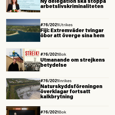
Ny delegation ska stoppa
arbetslivskriminaliteten
#76/2021
Utrikes
Fiji: Extremväder tvingar
öbor att överge sina hem
#76/2021
Bok
Utmanande om strejkens
betydelse
#76/2021
Inrikes
Naturskyddsföreningen
överklagar fortsatt
kalkbrytning
#76/2021
Bok