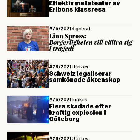
Effektiv metateater av
Eribons klassresa
#76/2021
Signerat
Linn Spross:
Borgerligheten vill vältra sig
i tragedi
#76/2021
Utrikes
Schweiz legaliserar
samkönade äktenskap
#76/2021
Inrikes
Flera skadade efter
kraftig explosion i
Göteborg
#76/2021
Utrikes