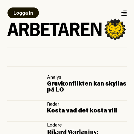
Logga in
Analys
Gruvkonflikten kan skyllas
på LO
Radar
Kosta vad det kosta vill
Ledare
Rikard Warlenius: