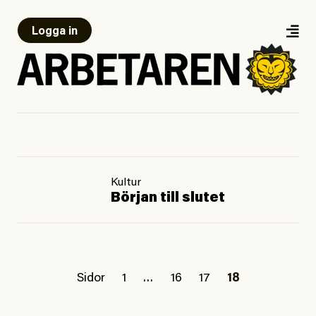
Logga in
Kultur
Början till slutet
Sidor
1
…
16
17
18