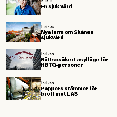
Kultur
En sjuk vård
Inrikes
Nya larm om Skånes
sjukvård
Inrikes
Rättsosäkert asylläge för
HBTQ-personer
Inrikes
Pappers stämmer för
brott mot LAS