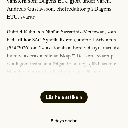
vänstern som Dagens ETC gjort under våren.
Andreas Gustavsson, chefredaktör på Dagens
ETC, svarar.
Gabriel Kuhn och Ninïan Sassarinis-McGowan, som
båda tillhör SAC Syndikalisterna, undrar i Arbetaren
(#54/2026) om ”
sensationalism borde få styra narrativ
inom vänsterns medielandskap
?” Det korta svaret på
den lagom insinuanta frågan är att nej, självklart inte.
Men däremot tror jag fler inom detta vänsterns
medielandskap skulle må bra av en sund populism, i
betydelsen att göra avslöjande och undersökande
journalistik som vänder sig till många snarare än att
Läs hela artikeln
jaga inbördes beundran. Det har i alla fall fungerat för
Dagens ETC.
5 days sedan
Det är två specifika artiklar som Kuhn och Sassarinis-