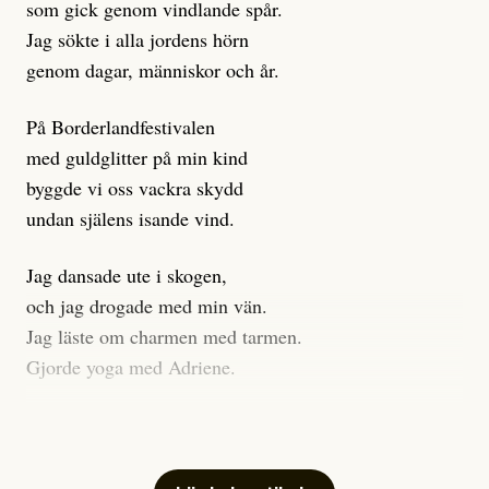
som gick genom vindlande spår.
Journalistiken är låst. En klatschig men korrekt rubrik
Jag sökte i alla jordens hörn
gör förhoppningsvis att en nyfiken beställer
genom dagar, människor och år.
prenumeration, men den avslutas sekunder senare om
inte journalistiken levererar substans. Självklart bygger
På Borderlandfestivalen
dessa granskningar på olika källor, alltifrån domar till
med guldglitter på min kind
en mängd intervjupersoner, inklusive generös
byggde vi oss vackra skydd
möjlighet att bemöta för såväl personen vars motiv att
undan själens isande vind.
engagera sig i Palestinarörelsen ifrågasätts som de
grupper där Säpo-resursen samlade in uppgifter.
Jag dansade ute i skogen,
Researchen är grundlig.
och jag drogade med min vän.
Jag läste om charmen med tarmen.
Möjligen är det egentligen inte journalistikens metod
Gjorde yoga med Adriene.
som stör?
Jag gick till psykologen
Kuhn och Sassarinis-McGowan återkommer till att
för en ADHD-utredning.
artiklarna ”inte är bra för” och ”skapar betydligt mer