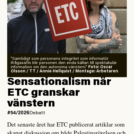
”Samtidigt som personens integritet som informatör
ifrågasätts blir personen den enda källan till spektakulär
information om den autonoma vänstern.”
Foto: Oscar
Olsson / TT / Annie Hellquist / Montage: Arbetaren
Sensationalism när
ETC granskar
vänstern
#54/2026
Debatt
Det senaste året har ETC publicerat artiklar som
skapat diskussion om både Palestinarörelsen och