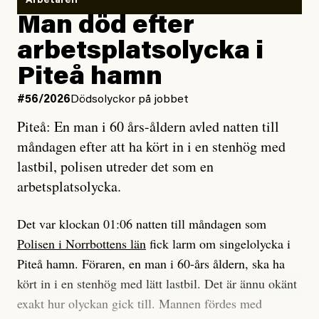
Vem är det som Dagens ETC skriver för?
Arbetaren
Man död efter
Jag lärde mig renovera
Vad betyder det att vara en röd, grön och oberoende
arbetsplatsolycka i
enligt uråldrig metod
tidning?
och lade min sista ungdom
Piteå hamn
på att laga en gammal bod.
Vad är bra journalistik?
#56/2026
Dödsolyckor på jobbet
Piteå: En man i 60 års-åldern avled natten till
Jag sökte ljuset och meningen,
Ett försök till korta svar som jag hoppas kan förtydliga
måndagen efter att ha kört in i en stenhög med
efter det som var rent, rätt och sant,
för Kuhn och Sassarinis-McGowan och andra hur jag
lastbil, polisen utreder det som en
och aldrig såg jag det klarare än
som chefredaktör ser på Dagens ETC:s uppdrag och
arbetsplatsolycka.
när jag ombord på bussen hjälpte en tant.
roll.
Det var klockan 01:06 natten till måndagen som
Vi skriver för våra läsare som vill bli informerade,
Polisen i Norrbottens län
fick larm om singelolycka i
#23/2026
Intervjun
överraskade, bekräftade, utmanade – och som kräver
Jesper Lundby: ”Livet i sig
Piteå hamn. Föraren, en man i 60-års åldern, ska ha
att vi granskar allt och alla.
är ganska politiskt”
kört in i en stenhög med lätt lastbil. Det är ännu okänt
exakt hur olyckan gick till. Mannen fördes med
Vi är som sagt en röd, grön och oberoende tidning.