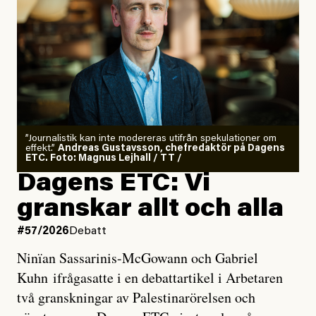
”Journalistik kan inte modereras utifrån spekulationer om
effekt.”
Andreas Gustavsson, chefredaktör på Dagens
ETC. Foto: Magnus Lejhall / TT /
Dagens ETC: Vi
granskar allt och alla
#57/2026
Debatt
Ninïan Sassarinis-McGowann och Gabriel
Kuhn ifrågasatte i en debattartikel i Arbetaren
två granskningar av Palestinarörelsen och