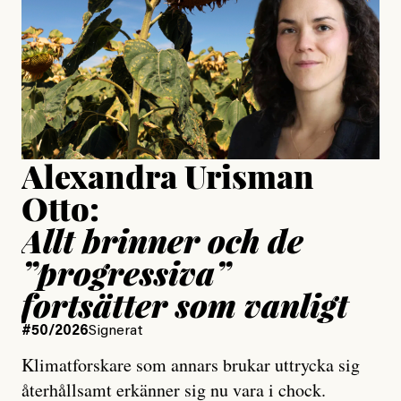
Publicerad
24 July, 2026
Jesper Lundby
Publicerad
15 July, 2026
Uppdaterad
15 July, 2026
Alexandra Urisman
Otto:
Allt brinner och de
”progressiva”
fortsätter som vanligt
#50/2026
Signerat
Klimatforskare som annars brukar uttrycka sig
återhållsamt erkänner sig nu vara i chock.