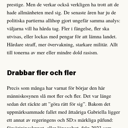
prestige. Men de verkar också verkligen ha trott att de
hade allmänheten med sig. De senaste åren har ju de
politiska partierna allihop gjort ungefär samma analys:
väljarna vill ha hårda tag. Fler i fängelse, fler ska
utvisas, eller lockas med pengar för att lämna landet.
Hårdare straff, mer övervakning, starkare militär. Allt
till tonerna av mer eller mindre dold rasism.
Drabbar fler och fler
Precis som många har varnat för börjar den här
människosynen slå mot fler och fler. Det var länge
sedan det räckte att ”göra rätt för sig”. Bakom det
uppmärksammade fallet med åttaåriga Gabriella ligger
ett annat av regeringens och SD:s märkliga påfund:
försörjningskravet
, eller lönegolvet, från 2023 som