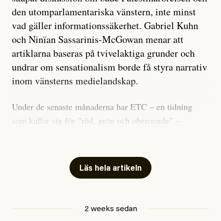
den utomparlamentariska vänstern, inte minst
vad gäller informationssäkerhet. Gabriel Kuhn
och Ninïan Sassarinis-McGowan menar att
artiklarna baseras på tvivelaktiga grunder och
undrar om sensationalism borde få styra narrativ
inom vänsterns medielandskap.
Under de senaste månaderna har ETC – en tidning
som kallar sig för ”röd, grön och oberoende” –
publicerat två artiklar som vi gärna vill kommentera.
Artiklarna väcker flera frågor: Vem är det som ETC
skriver för? Vad betyder det att vara en ”röd, grön och
Läs hela artikeln
oberoende” tidning? Och vad är egentligen bra
journalistik?
2 weeks sedan
Den första artikeln publicerades den 10 mars 2026.