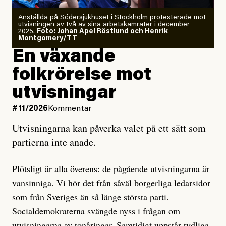
Anställda på Södersjukhuset i Stockholm protesterade mot
utvisningen av två av sina arbetskamrater i december
2025.
Foto: Johan Apel Röstlund och Henrik
Montgomery/TT
En växande
folkrörelse mot
utvisningar
#11/2026
Kommentar
Utvisningarna kan påverka valet på ett sätt som
partierna inte anade.
Plötsligt är alla överens: de pågående utvisningarna är
vansinniga. Vi hör det från såväl borgerliga ledarsidor
som från Sveriges än så länge största parti.
Socialdemokraterna svängde nyss i frågan om
utvisningarna av tonåringar. Samtidigt uppstår
tydliga