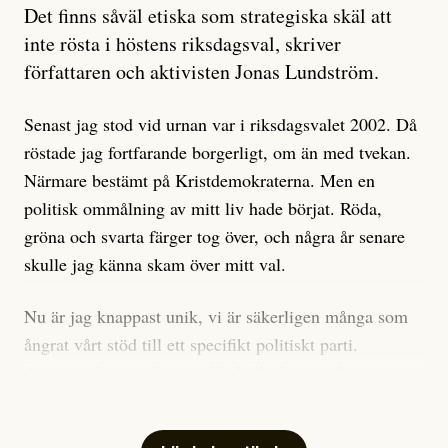
Artikeln undersöker inte, som ETC påstår, ”vad som
Det finns såväl etiska som strategiska skäl att
är sant, vad som är rykten”, utan den bidrar bara till
inte rösta i höstens riksdagsval, skriver
ännu mer ryktesspridning. Det finns inte ett enda bevis
författaren och aktivisten Jonas Lundström.
på eller ens ett övertygande argument för att den
misstänkta personen är en infiltratör. Det som läsaren
Senast jag stod vid urnan var i riksdagsvalet 2002. Då
får veta är att personen har ändrat sina politiska åsikter
röstade jag fortfarande borgerligt, om än med tvekan.
under åren, att den har raderat tidigare innehåll på sina
Närmare bestämt på Kristdemokraterna. Men en
sociala medier, att artikelns författare inte förstår sig
politisk ommålning av mitt liv hade börjat. Röda,
på personens ekonomi och att det tydligen finns
gröna och svarta färger tog över, och några år senare
anonyma röster inom rörelsen som säger saker som
skulle jag känna skam över mitt val.
”Om du frågar mig så är han en infiltratör”. Det kan
anses vara anledningar att titta närmare på personen,
Nu är jag knappast unik, vi är säkerligen många som
men ingenting av detta är tillräckligt för att hänga ut
ångrat vårt stöd till ett specifikt politiskt parti.
den. Personen nämns visserligen inte vid namn i
Avsevärt färre är de som fått kalla fötter inför
artikeln men är lätt att identifiera för alla som är aktiva
röstningen som sådan.
inom palestinarörelsen.