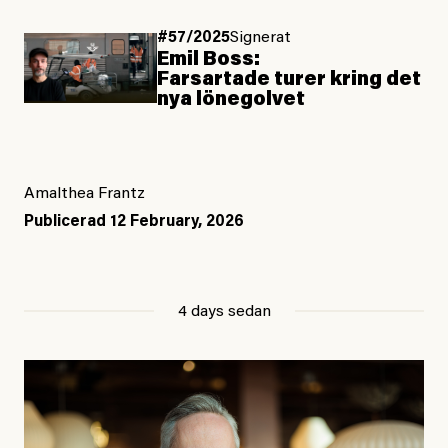
#57/2025
Signerat
Emil Boss:
Farsartade turer kring det
nya lönegolvet
Amalthea Frantz
Publicerad
12 February, 2026
4 days sedan