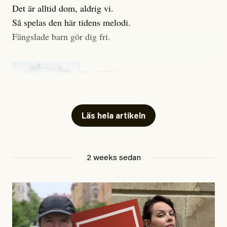
Det är alltid dom, aldrig vi.
Så spelas den här tidens melodi.
Fängslade barn gör dig fri.
#54/2026
Kultur
Snart skrivs boken ”Barn i
fängelse”
Läs hela artikeln
Jesper Lundby
2 weeks sedan
Publicerad
29 July, 2026
Uppdaterad
29 July, 2026