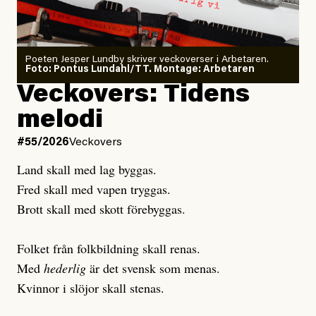
granskar vänstern
Poeten Jesper Lundby skriver veckoverser i Arbetaren.
Joel Kellgren
Foto: Pontus Lundahl/TT. Montage: Arbetaren
Debattartikel i Arbetaren
Veckovers: Tidens
Publicerad
3 August, 2026
Publicerad
6 August, 2026
melodi
Uppdaterad
3 August, 2026
Uppdaterad
7 August, 2026
#55/2026
Veckovers
Land skall med lag byggas.
Fred skall med vapen tryggas.
Brott skall med skott förebyggas.
Folket från folkbildning skall renas.
Med
hederlig
är det svensk som menas.
Kvinnor i slöjor skall stenas.