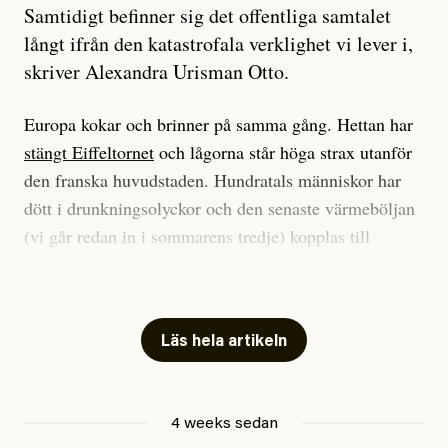
Samtidigt befinner sig det offentliga samtalet
långt ifrån den katastrofala verklighet vi lever i,
skriver Alexandra Urisman Otto.
Europa kokar och brinner på samma gång. Hettan har
stängt Eiffeltornet
och lågorna står höga strax utanför
den franska huvudstaden. Hundratals människor har
dött i drunkningsolyckor och den senaste värmeböljan
(vi går redan in i sommarens tredje) kopplas till
tiotusentals för tidiga
dödsfall
.
Har du också panik i hettan? Känns det som en
mardröm? Bra, allt annat vore fullständigt orimligt.
Läs hela artikeln
Klimatforskaren Zeke Hausfather
skrev
på måndagen
att han brukar vara ganska återhållsam när han
4 weeks sedan