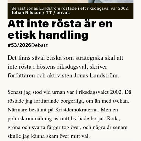
Antingen har en bevis på att de är infiltratörer, och då
Senast Jonas Lundström röstade i ett riksdagsval var 2002.
ska en gå ut med det så fort det bara går för att skydda
Johan Nilsson / TT / privat.
rörelsen. Eller så har en inga bevis, bara misstankar,
Att inte rösta är en
och då ska en efterforska diskret, just för att inte skapa
etisk handling
oro inom rörelsen.
#53/2026
Debatt
Artikeln undersöker inte, som ETC påstår, ”vad som
Det finns såväl etiska som strategiska skäl att
är sant, vad som är rykten”, utan den bidrar bara till
inte rösta i höstens riksdagsval, skriver
ännu mer ryktesspridning. Det finns inte ett enda bevis
författaren och aktivisten Jonas Lundström.
på eller ens ett övertygande argument för att den
misstänkta personen är en infiltratör. Det som läsaren
Senast jag stod vid urnan var i riksdagsvalet 2002. Då
får veta är att personen har ändrat sina politiska åsikter
röstade jag fortfarande borgerligt, om än med tvekan.
under åren, att den har raderat tidigare innehåll på sina
Närmare bestämt på Kristdemokraterna. Men en
sociala medier, att artikelns författare inte förstår sig
politisk ommålning av mitt liv hade börjat. Röda,
på personens ekonomi och att det tydligen finns
gröna och svarta färger tog över, och några år senare
anonyma röster inom rörelsen som säger saker som
skulle jag känna skam över mitt val.