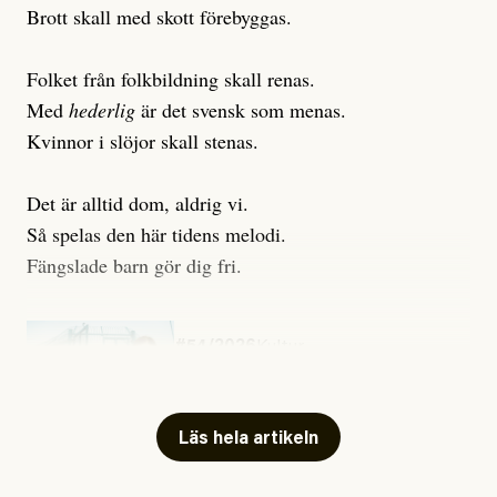
Brott skall med skott förebyggas.
Folket från folkbildning skall renas.
Med
hederlig
är det svensk som menas.
Kvinnor i slöjor skall stenas.
Det är alltid dom, aldrig vi.
Så spelas den här tidens melodi.
Fängslade barn gör dig fri.
#54/2026
Kultur
Snart skrivs boken ”Barn i
fängelse”
Läs hela artikeln