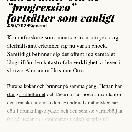
”progressiva”
fortsätter som vanligt
#50/2026
Signerat
Klimatforskare som annars brukar uttrycka sig
återhållsamt erkänner sig nu vara i chock.
Samtidigt befinner sig det offentliga samtalet
långt ifrån den katastrofala verklighet vi lever i,
skriver Alexandra Urisman Otto.
Europa kokar och brinner på samma gång. Hettan har
stängt Eiffeltornet
och lågorna står höga strax utanför
den franska huvudstaden. Hundratals människor har
dött i drunkningsolyckor och den senaste värmeböljan
(vi går redan in i sommarens tredje) kopplas till
tiotusentals för tidiga
dödsfall
.