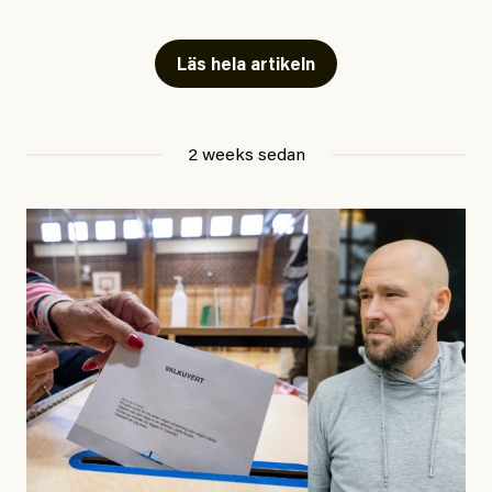
Artiklarna väcker flera frågor: Vem är det som ETC
skriver för? Vad betyder det att vara en ”röd, grön och
Läs hela artikeln
oberoende” tidning? Och vad är egentligen bra
journalistik?
2 weeks sedan
Den första artikeln publicerades den 10 mars 2026.
Titeln är
”Mystiska mannen förföljde ministern –
utpekas som israelisk infiltratör”
. Enligt ingressen
handlar artikeln om en person vars ”bakgrund skapar
splittring och oro i rörelsen”. Problemet är att artikeln
skapar betydligt mer oro i palestinarörelsen – och den
oberoende vänstern – än den porträtterade personen
eller dess bakgrund.
Det finns en väldigt enkel regel inom alla politiska
rörelser när det gäller misstänkta infiltratörer: