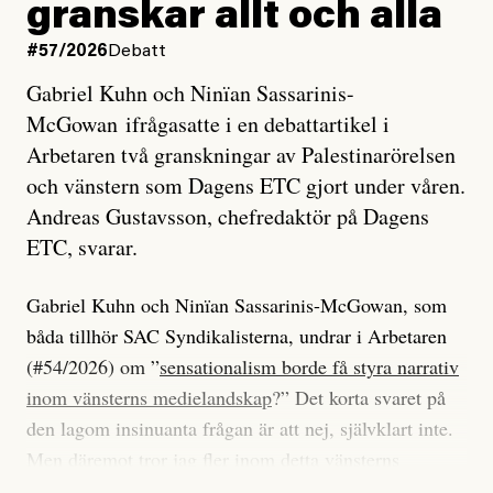
granskar allt och alla
#57/2026
Debatt
Gabriel Kuhn och Ninïan Sassarinis-
McGowan ifrågasatte i en debattartikel i
Arbetaren två granskningar av Palestinarörelsen
och vänstern som Dagens ETC gjort under våren.
Andreas Gustavsson, chefredaktör på Dagens
ETC, svarar.
Gabriel Kuhn och Ninïan Sassarinis-McGowan, som
båda tillhör SAC Syndikalisterna, undrar i Arbetaren
(#54/2026) om ”
sensationalism borde få styra narrativ
inom vänsterns medielandskap
?” Det korta svaret på
den lagom insinuanta frågan är att nej, självklart inte.
Men däremot tror jag fler inom detta vänsterns
medielandskap skulle må bra av en sund populism, i