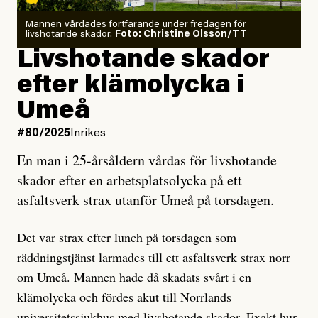
Mannen vårdades fortfarande under fredagen för
livshotande skador.
Foto: Christine Olsson/TT
Livshotande skador
efter klämolycka i
Umeå
#80/2025
Inrikes
En man i 25-årsåldern vårdas för livshotande
skador efter en arbetsplatsolycka på ett
asfaltsverk strax utanför Umeå på torsdagen.
Det var strax efter lunch på torsdagen som
räddningstjänst larmades till ett asfaltsverk strax norr
om Umeå. Mannen hade då skadats svårt i en
klämolycka och fördes akut till Norrlands
universitetssjukhus med livshotande skador. Exakt hur