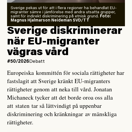
Zeke Hausfather är chockad igen efter att ha
Sverige pekas ut för att i flera regioner ha behandlat EU-
analyserat hur de olika klimatmodellerna bedömer
migranter sämre i jämförelse med andra utsatta grupper,
samt för indirekt diskriminering på etnisk grund.
Foto:
läget för hur den begynnande El Niño-händelsen ska
Magnus Hjalmarson Neideman SVD/TT
utveckla sig. El Niño är ett återkommande
Sverige diskriminerar
väderfenomen som uppstår när havsvattnet i delar av
när EU-migranter
Stilla havet blir ovanligt varmt. Det påverkar vädret
vägras vård
över stora delar av världen och under
våren
har
forskare allt oftare varnat för att den här El Niñon
#50/2026
Debatt
kommer att bli extrem.
Europeiska kommittén för sociala rättigheter har
fastslagit att Sverige kränkt EU-migranters
Det verkar vara en underdrift, menar nu Zeke
rättigheter genom att neka till vård. Jonatan
Hausfather.
Michaneck tycker att det borde oroa oss alla
att staten tar så lättvindigt på uppenbar
”Det ser ut som att årets El Niño inte bara med stor
diskriminering och kränkningar av mänskliga
sannolikhet kommer att bli den starkaste sedan
rättigheter.
tillförlitliga mätningar inleddes – den kan till och med
bli den starkaste med en verkligt häpnadsväckande