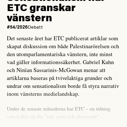
ETC granskar
vänstern
#54/2026
Debatt
Det senaste året har ETC publicerat artiklar som
skapat diskussion om både Palestinarörelsen och
den utomparlamentariska vänstern, inte minst
vad gäller informationssäkerhet. Gabriel Kuhn
och Ninïan Sassarinis-McGowan menar att
artiklarna baseras på tvivelaktiga grunder och
undrar om sensationalism borde få styra narrativ
inom vänsterns medielandskap.
Under de senaste månaderna har ETC – en tidning
som kallar sig för ”röd, grön och oberoende” –
publicerat två artiklar som vi gärna vill kommentera.