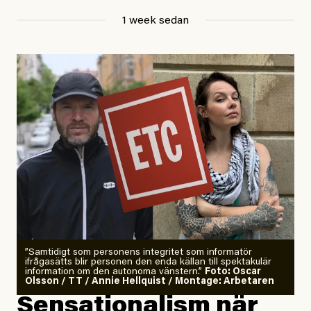
Jesper Lundby
1 week sedan
Publicerad
29 July, 2026
Uppdaterad
29 July, 2026
”Samtidigt som personens integritet som informatör
ifrågasätts blir personen den enda källan till spektakulär
information om den autonoma vänstern.”
Foto: Oscar
Olsson / TT / Annie Hellquist / Montage: Arbetaren
Sensationalism när