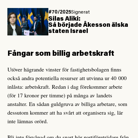
#70/2025
Signerat
Silas Aliki:
Så började Åkesson älska
staten Israel
Fångar som billig arbetskraft
Utöver hägrande vinster för fastighetsbolagen finns
också andra potentiella resurser att utvinna ur 40 000
inlåsta: arbetskraft. Redan i dag förekommer arbete
(för 17 kronor per timme) på många av landets
anstalter. En sådan guldgruva av billiga arbetare, som
dessutom kommer att ha svårt att organisera sig, lär
inte lämnas orörd.
Bli inte förvånad om du snart hör partiföreträdare från