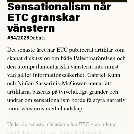
Sensationalism när
ETC granskar
vänstern
#54/2026
Debatt
Det senaste året har ETC publicerat artiklar som
skapat diskussion om både Palestinarörelsen och
den utomparlamentariska vänstern, inte minst
vad gäller informationssäkerhet. Gabriel Kuhn
och Ninïan Sassarinis-McGowan menar att
artiklarna baseras på tvivelaktiga grunder och
undrar om sensationalism borde få styra narrativ
inom vänsterns medielandskap.
Under de senaste månaderna har ETC – en tidning
som kallar sig för ”röd, grön och oberoende” –