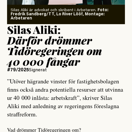
Silas Aliki är advokat och skribent i Arbetaren.
Foto:
Fredrik Sandberg/TT, Lo River Lööf, Montage:
Arbetaren
Silas Aliki:
Därför drömmer
Tidöregeringen om
40 000 fångar
#79/2025
Signerat
”Utöver hägrande vinster för fastighetsbolagen
finns också andra potentiella resurser att utvinna
ur 40 000 inlåsta: arbetskraft”, skriver Silas
Aliki med anledning av regeringens föreslagna
straffreform.
Vad drömmer Tidöregeringen om?