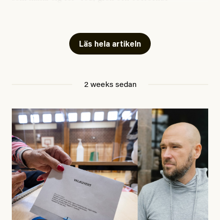
publicerat två artiklar som vi gärna vill kommentera.
Artiklarna väcker flera frågor: Vem är det som ETC
skriver för? Vad betyder det att vara en ”röd, grön och
Läs hela artikeln
oberoende” tidning? Och vad är egentligen bra
journalistik?
2 weeks sedan
Den första artikeln publicerades den 10 mars 2026.
Titeln är
”Mystiska mannen förföljde ministern –
utpekas som israelisk infiltratör”
. Enligt ingressen
handlar artikeln om en person vars ”bakgrund skapar
splittring och oro i rörelsen”. Problemet är att artikeln
skapar betydligt mer oro i palestinarörelsen – och den
oberoende vänstern – än den porträtterade personen
eller dess bakgrund.
Det finns en väldigt enkel regel inom alla politiska