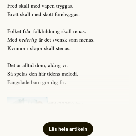
Fred skall med vapen tryggas.
Brott skall med skott förebyggas.
Folket från folkbildning skall renas.
Med
hederlig
är det svensk som menas.
Kvinnor i slöjor skall stenas.
Det är alltid dom, aldrig vi.
Så spelas den här tidens melodi.
Fängslade barn gör dig fri.
#54/2026
Kultur
Snart skrivs boken ”Barn i
fängelse”
Läs hela artikeln