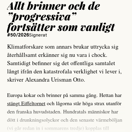
Allt brinner och de
”progressiva”
fortsätter som vanligt
#50/2026
Signerat
Klimatforskare som annars brukar uttrycka sig
återhållsamt erkänner sig nu vara i chock.
Samtidigt befinner sig det offentliga samtalet
långt ifrån den katastrofala verklighet vi lever i,
skriver Alexandra Urisman Otto.
Europa kokar och brinner på samma gång. Hettan har
stängt Eiffeltornet
och lågorna står höga strax utanför
den franska huvudstaden. Hundratals människor har
dött i drunkningsolyckor och den senaste värmeböljan
(vi går redan in i sommarens tredje) kopplas till