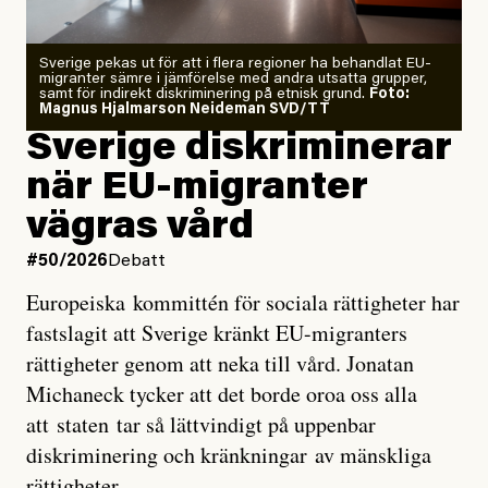
Zeke Hausfather är chockad igen efter att ha
Sverige pekas ut för att i flera regioner ha behandlat EU-
analyserat hur de olika klimatmodellerna bedömer
migranter sämre i jämförelse med andra utsatta grupper,
samt för indirekt diskriminering på etnisk grund.
Foto:
läget för hur den begynnande El Niño-händelsen ska
Magnus Hjalmarson Neideman SVD/TT
utveckla sig. El Niño är ett återkommande
Sverige diskriminerar
väderfenomen som uppstår när havsvattnet i delar av
när EU-migranter
Stilla havet blir ovanligt varmt. Det påverkar vädret
vägras vård
över stora delar av världen och under
våren
har
forskare allt oftare varnat för att den här El Niñon
#50/2026
Debatt
kommer att bli extrem.
Europeiska kommittén för sociala rättigheter har
fastslagit att Sverige kränkt EU-migranters
Det verkar vara en underdrift, menar nu Zeke
rättigheter genom att neka till vård. Jonatan
Hausfather.
Michaneck tycker att det borde oroa oss alla
att staten tar så lättvindigt på uppenbar
”Det ser ut som att årets El Niño inte bara med stor
diskriminering och kränkningar av mänskliga
sannolikhet kommer att bli den starkaste sedan
rättigheter.