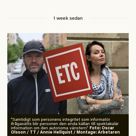
Jesper Lundby
1 week sedan
Publicerad
29 July, 2026
Uppdaterad
29 July, 2026
”Samtidigt som personens integritet som informatör
ifrågasätts blir personen den enda källan till spektakulär
information om den autonoma vänstern.”
Foto: Oscar
Olsson / TT / Annie Hellquist / Montage: Arbetaren