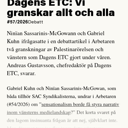
Dagens ETC: Vi
granskar allt och alla
#57/2026
Debatt
Ninïan Sassarinis-McGowann och Gabriel
Kuhn ifrågasatte i en debattartikel i Arbetaren
två granskningar av Palestinarörelsen och
vänstern som Dagens ETC gjort under våren.
Andreas Gustavsson, chefredaktör på Dagens
ETC, svarar.
Gabriel Kuhn och Ninïan Sassarinis-McGowan, som
båda tillhör SAC Syndikalisterna, undrar i Arbetaren
(#54/2026) om ”
sensationalism borde få styra narrativ
inom vänsterns medielandskap
?” Det korta svaret på
den lagom insinuanta frågan är att nej, självklart inte.
Men däremot tror jag fler inom detta vänsterns