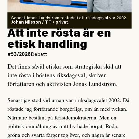
rörelser när det gäller misstänkta infiltratörer:
Antingen har en bevis på att de är infiltratörer, och då
Senast Jonas Lundström röstade i ett riksdagsval var 2002.
ska en gå ut med det så fort det bara går för att skydda
Johan Nilsson / TT / privat.
rörelsen. Eller så har en inga bevis, bara misstankar,
Att inte rösta är en
och då ska en efterforska diskret, just för att inte skapa
etisk handling
oro inom rörelsen.
#53/2026
Debatt
Artikeln undersöker inte, som ETC påstår, ”vad som
Det finns såväl etiska som strategiska skäl att
är sant, vad som är rykten”, utan den bidrar bara till
inte rösta i höstens riksdagsval, skriver
ännu mer ryktesspridning. Det finns inte ett enda bevis
författaren och aktivisten Jonas Lundström.
på eller ens ett övertygande argument för att den
misstänkta personen är en infiltratör. Det som läsaren
Senast jag stod vid urnan var i riksdagsvalet 2002. Då
får veta är att personen har ändrat sina politiska åsikter
röstade jag fortfarande borgerligt, om än med tvekan.
under åren, att den har raderat tidigare innehåll på sina
Närmare bestämt på Kristdemokraterna. Men en
sociala medier, att artikelns författare inte förstår sig
politisk ommålning av mitt liv hade börjat. Röda,
på personens ekonomi och att det tydligen finns
gröna och svarta färger tog över, och några år senare