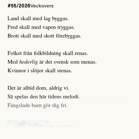
#55/2026
Veckovers
Land skall med lag byggas.
Fred skall med vapen tryggas.
Brott skall med skott förebyggas.
Folket från folkbildning skall renas.
Med
hederlig
är det svensk som menas.
Kvinnor i slöjor skall stenas.
Det är alltid dom, aldrig vi.
Så spelas den här tidens melodi.
Fängslade barn gör dig fri.
#54/2026
Kultur
Snart skrivs boken ”Barn i