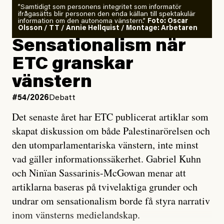
”Samtidigt som personens integritet som informatör
ifrågasätts blir personen den enda källan till spektakulär
information om den autonoma vänstern.”
Foto: Oscar
Olsson / TT / Annie Hellquist / Montage: Arbetaren
Sensationalism när
ETC granskar
vänstern
#54/2026
Debatt
Det senaste året har ETC publicerat artiklar som
skapat diskussion om både Palestinarörelsen och
den utomparlamentariska vänstern, inte minst
vad gäller informationssäkerhet. Gabriel Kuhn
och Ninïan Sassarinis-McGowan menar att
artiklarna baseras på tvivelaktiga grunder och
undrar om sensationalism borde få styra narrativ
inom vänsterns medielandskap.