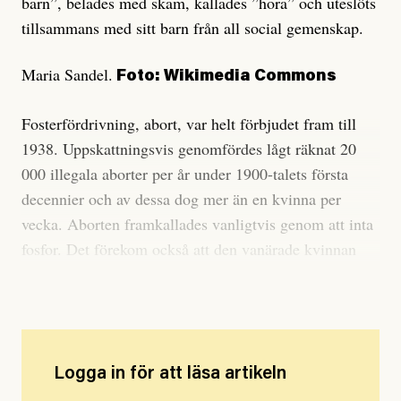
barn”, belades med skam, kallades ”hora” och uteslöts
tillsammans med sitt barn från all social gemenskap.
Maria Sandel.
Foto: Wikimedia Commons
Fosterfördrivning, abort, var helt förbjudet fram till
1938. Uppskattningsvis genomfördes lågt räknat 20
000 illegala aborter per år under 1900-talets första
decennier och av dessa dog mer än en kvinna per
vecka. Aborten framkallades vanligtvis genom att inta
fosfor. Det förekom också att den vanärade kvinnan
mördade sitt nyfödda barn.
Logga in för att läsa artikeln