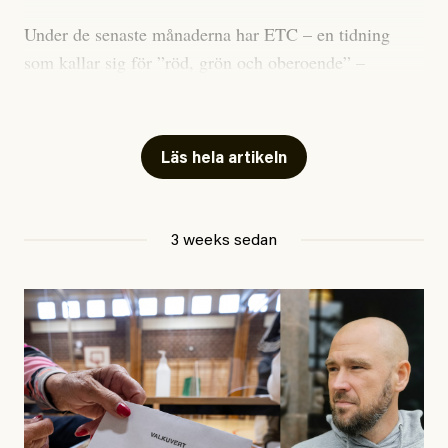
Under de senaste månaderna har ETC – en tidning
som kallar sig för ”röd, grön och oberoende” –
publicerat två artiklar som vi gärna vill kommentera.
Artiklarna väcker flera frågor: Vem är det som ETC
skriver för? Vad betyder det att vara en ”röd, grön och
Läs hela artikeln
oberoende” tidning? Och vad är egentligen bra
journalistik?
3 weeks sedan
Den första artikeln publicerades den 10 mars 2026.
Titeln är
”Mystiska mannen förföljde ministern –
utpekas som israelisk infiltratör”
. Enligt ingressen
handlar artikeln om en person vars ”bakgrund skapar
splittring och oro i rörelsen”. Problemet är att artikeln
skapar betydligt mer oro i palestinarörelsen – och den
oberoende vänstern – än den porträtterade personen