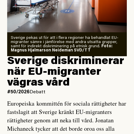
Årets El Niño kan bli den
starkaste som uppmätts
Zeke Hausfather är chockad igen efter att ha
Sverige pekas ut för att i flera regioner ha behandlat EU-
analyserat hur de olika klimatmodellerna bedömer
migranter sämre i jämförelse med andra utsatta grupper,
samt för indirekt diskriminering på etnisk grund.
Foto:
läget för hur den begynnande El Niño-händelsen ska
Magnus Hjalmarson Neideman SVD/TT
utveckla sig. El Niño är ett återkommande
Sverige diskriminerar
väderfenomen som uppstår när havsvattnet i delar av
när EU-migranter
Stilla havet blir ovanligt varmt. Det påverkar vädret
vägras vård
över stora delar av världen och under
våren
har
forskare allt oftare varnat för att den här El Niñon
#50/2026
Debatt
kommer att bli extrem.
Europeiska kommittén för sociala rättigheter har
fastslagit att Sverige kränkt EU-migranters
Det verkar vara en underdrift, menar nu Zeke
rättigheter genom att neka till vård. Jonatan
Hausfather.
Michaneck tycker att det borde oroa oss alla