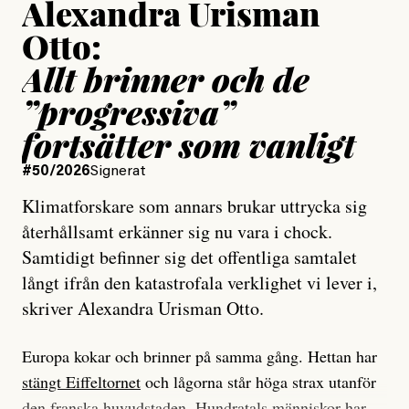
Alexandra Urisman
Otto:
Allt brinner och de
”progressiva”
fortsätter som vanligt
#50/2026
Signerat
Klimatforskare som annars brukar uttrycka sig
återhållsamt erkänner sig nu vara i chock.
Samtidigt befinner sig det offentliga samtalet
långt ifrån den katastrofala verklighet vi lever i,
skriver Alexandra Urisman Otto.
Europa kokar och brinner på samma gång. Hettan har
stängt Eiffeltornet
och lågorna står höga strax utanför
den franska huvudstaden. Hundratals människor har