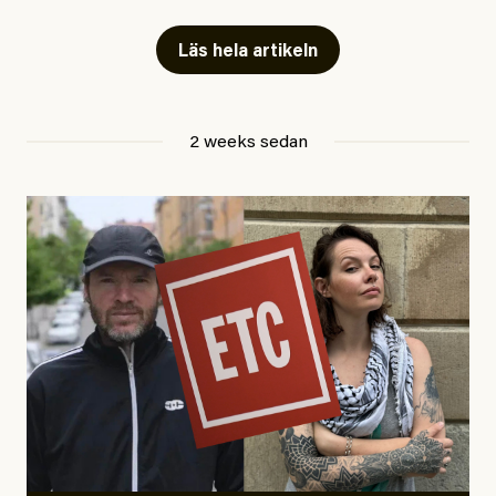
fängelse”
Läs hela artikeln
Jesper Lundby
2 weeks sedan
Publicerad
29 July, 2026
Uppdaterad
29 July, 2026