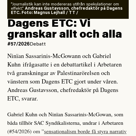
”Journalistik kan inte modereras utifrån spekulationer om
effekt.”
Andreas Gustavsson, chefredaktör på Dagens
ETC. Foto: Magnus Lejhall / TT /
Dagens ETC: Vi
granskar allt och alla
#57/2026
Debatt
Ninïan Sassarinis-McGowann och Gabriel
Kuhn ifrågasatte i en debattartikel i Arbetaren
två granskningar av Palestinarörelsen och
vänstern som Dagens ETC gjort under våren.
Andreas Gustavsson, chefredaktör på Dagens
ETC, svarar.
Gabriel Kuhn och Ninïan Sassarinis-McGowan, som
båda tillhör SAC Syndikalisterna, undrar i Arbetaren
(#54/2026) om ”
sensationalism borde få styra narrativ