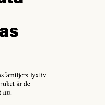
nas
sfamiljers lyxliv
uket är de
t nu.