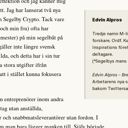
eflektion och jag känner mig
tt. Jag har lanserat två nya
h Segelby Crypto. Tack vare
Edvin Alpros
 och min fru) ofta har
Tredje namn M-lis
mester) på min segelbåt på
forskare. Ordf. K
gäller inte längre svensk
Inspirations före
lda, och detta har i sin tur
deltagare.
(*Segelbys mans
a stora utgifter ifrån
tt i stället kunna fokusera
Edvin Alpros – Bre
Arbetarens nya sa
bakom Twittersat
ån entreprenörer inom andra
tag utan anställda,
r och snabbmatsleverantörer utan fordon. I
om man bara lägger manken till. Själv började