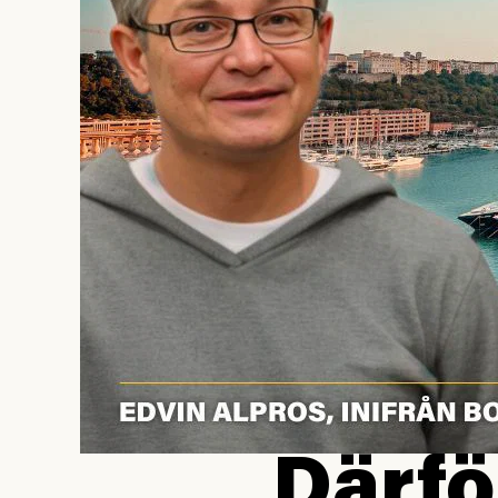
Därfö