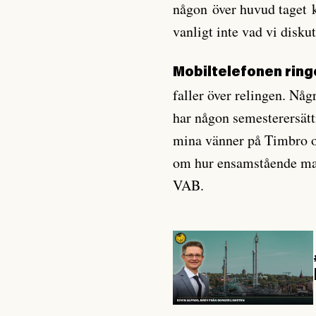
någon över huvud taget k
vanligt inte vad vi diskut
Mobiltelefonen ringe
faller över relingen. Någ
har någon semesterersättn
mina vänner på Timbro o
om hur ensamstående mam
VAB.