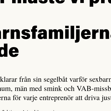
rnsfamiljer
de
larar från sin segelbåt varför sexbarn
mum, män med smink och VAB-missbr
erna för varje entreprenör att driva jus