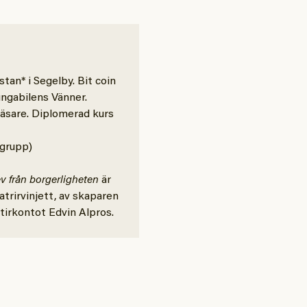
tan* i Segelby. Bit coin
ungabilens Vänner.
läsare. Diplomerad kurs
 grupp)
v från borgerligheten
är
trirvinjett, av skaparen
irkontot Edvin Alpros.