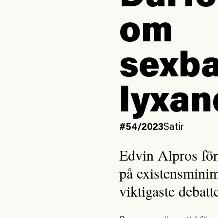
om
sexba
lyxan
#54/2023
Satir
Edvin Alpros förk
på existensmini
viktigaste debatt