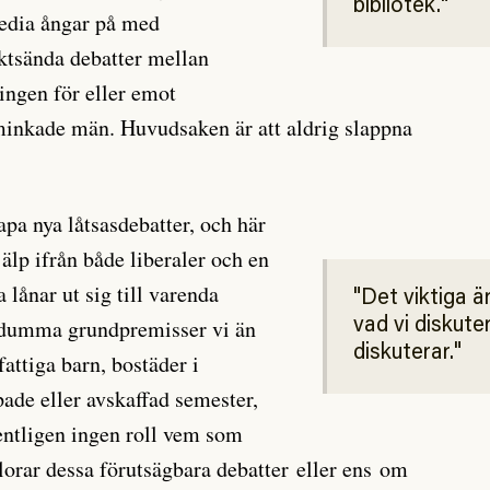
bibliotek.
media ångar på med
ktsända debatter mellan
ingen för eller emot
minkade män. Huvudsaken är att aldrig slappna
kapa nya låtsasdebatter, och här
jälp ifrån både liberaler och en
lånar ut sig till varenda
Det viktiga är
 dumma grundpremisser vi än
vad vi diskuter
diskuterar.
 fattiga barn, bostäder i
pade eller avskaffad semester,
gentligen ingen roll vem som
lorar dessa förutsägbara debatter eller ens om