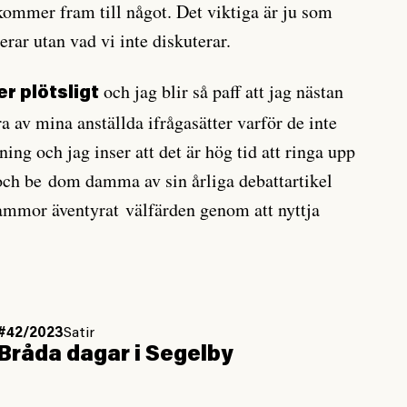
ommer fram till något. Det viktiga är ju som
erar utan vad vi inte diskuterar.
och jag blir så paff att jag nästan
r plötsligt
ra av mina anställda ifrågasätter varför de inte
ing och jag inser att det är hög tid att ringa upp
ch be dom damma av sin årliga debattartikel
mor äventyrat välfärden genom att nyttja
#42/2023
Satir
Bråda dagar i Segelby