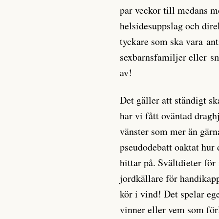
par veckor till medans 
helsidesuppslag och dire
tyckare som ska vara ant
sexbarnsfamiljer eller s
av!
Det gäller att ständigt s
har vi fått oväntad dragh
vänster som mer än gärna 
pseudodebatt oaktat hur
hittar på. Svältdieter för
jordkällare för handikap
kör i vind! Det spelar e
vinner eller vem som för