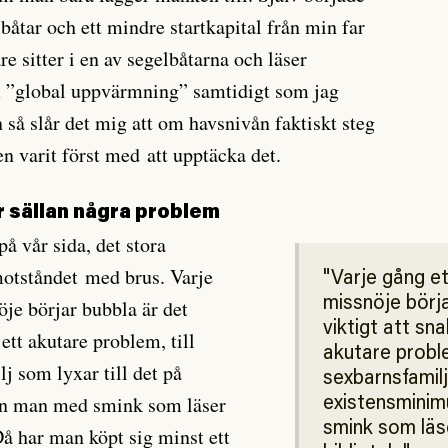
åtar och ett mindre startkapital från min far
re sitter i en av segelbåtarna och läser
m ”global uppvärmning” samtidigt som jag
n så slår det mig att om havsnivån faktiskt steg
n varit först med att upptäcka det.
r sällan några problem
på vår sida, det stora
motståndet med brus. Varje
Varje gång et
missnöje börja
öje börjar bubbla är det
viktigt att sn
 ett akutare problem, till
akutare proble
j som lyxar till det på
sexbarnsfamilj
en man med smink som läser
existensminim
smink som läs
Då har man köpt sig minst ett