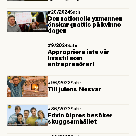
#20/2024
Satir
Den rationella yxmannen
önskar grattis på kvinno­
dagen
#9/2024
Satir
Appropriera inte vår
livsstil som
entreprenörer!
#96/2023
Satir
Till julens försvar
#86/2023
Satir
Edvin Alpros besöker
skuggsamhället