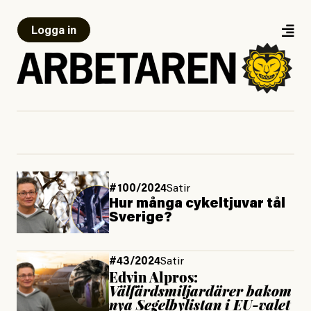
Logga in
#100/2024
Satir
Hur många cykeltjuvar tål
Sverige?
#43/2024
Satir
Edvin Alpros:
Välfärdsmiljardärer bakom
nya Segelbylistan i EU-valet