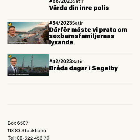
#66/2023
Satir
Vårda din inre polis
#54/2023
Satir
Därför måste vi prata om
sexbarnsfamiljernas
lyxande
#42/2023
Satir
Bråda dagar i Segelby
Box 6507
113 83 Stockholm
Tel: 08-522 456 70