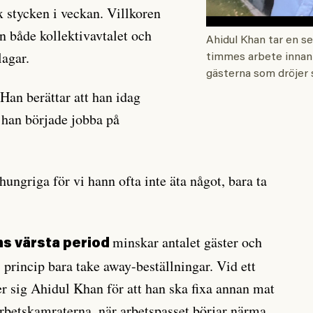
x stycken i veckan. Villkoren
ån både kollektivavtalet och
Ahidul Khan tar en se
lagar.
timmes arbete innan 
gästerna som dröjer 
Han berättar att han idag
 han började jobba på
 hungriga för vi hann ofta inte äta något, bara ta
minskar antalet gäster och
s värsta period
i princip bara take away-beställningar. Vid ett
er sig Ahidul Khan för att han ska fixa annan mat
 arbetskamraterna, när arbetspasset börjar närma