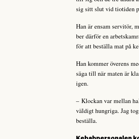
sig sitt slut vid tiotiden 
Han är ensam servitör, me
ber därför en arbetskamr
för att beställa mat på k
Han kommer överens med 
säga till när maten är kl
igen.
– Klockan var mellan halv
väldigt hungriga. Jag to
beställa.
Kebabpersonalen ko