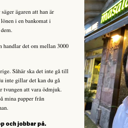
säger ägaren att han är
v lönen i en bankomat i
a dem.
 handlar det om mellan 3000
rige. Såhär ska det inte gå till
u inte gillar det kan du gå
r tvungen att vara ödmjuk.
på mina papper från
han.
op och jobbar på.