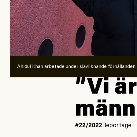
Ahidul Khan arbetade under slavliknande förhållanden
”Vi är
männ
#22/2022
Reportage