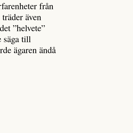
rfarenheter från
 träder även
det ”helvete”
 säga till
orde ägaren ändå