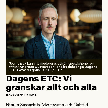
”Journalistik kan inte modereras utifrån spekulationer om
effekt.”
Andreas Gustavsson, chefredaktör på Dagens
ETC. Foto: Magnus Lejhall / TT /
Dagens ETC: Vi
granskar allt och alla
#57/2026
Debatt
Ninïan Sassarinis-McGowann och Gabriel