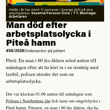
och utbildad kaospilot.
Kuhn och Sassarinis-McGowan radar upp.
Om läkaren säger vaccinera dig
Hittills i år har minst 17 personer i Sverige dött på sina
arbetsplatser.
Susanna Persson Öste / TT. Montage:
så säger jag tvärtemot.
Vem är det som Dagens ETC skriver för?
Arbetaren
Man död efter
Jag lärde mig renovera
Vad betyder det att vara en röd, grön och oberoende
arbetsplatsolycka i
enligt uråldrig metod
tidning?
och lade min sista ungdom
Piteå hamn
på att laga en gammal bod.
Vad är bra journalistik?
#56/2026
Dödsolyckor på jobbet
Piteå: En man i 60 års-åldern avled natten till
Jag sökte ljuset och meningen,
Ett försök till korta svar som jag hoppas kan förtydliga
måndagen efter att ha kört in i en stenhög med
efter det som var rent, rätt och sant,
för Kuhn och Sassarinis-McGowan och andra hur jag
lastbil, polisen utreder det som en
och aldrig såg jag det klarare än
som chefredaktör ser på Dagens ETC:s uppdrag och
arbetsplatsolycka.
när jag ombord på bussen hjälpte en tant.
roll.
Det var klockan 01:06 natten till måndagen som
Vi skriver för våra läsare som vill bli informerade,
Polisen i Norrbottens län
fick larm om singelolycka i
#23/2026
Intervjun
överraskade, bekräftade, utmanade – och som kräver
Jesper Lundby: ”Livet i sig
Piteå hamn. Föraren, en man i 60-års åldern, ska ha
att vi granskar allt och alla.