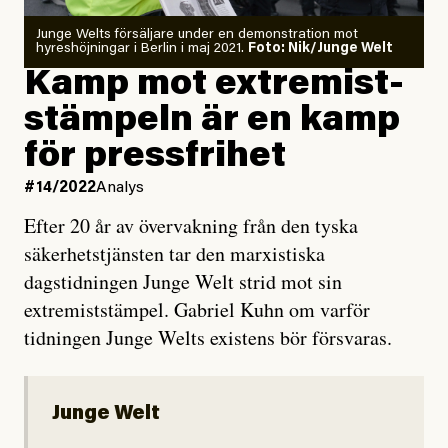
Junge Welts försäljare under en demonstration mot
hyreshöjningar i Berlin i maj 2021.
Foto: Nik/Junge Welt
Kamp mot extremist­
stämpeln är en kamp
för pressfrihet
#14/2022
Analys
Efter 20 år av övervakning från den tyska
säkerhetstjänsten tar den marxistiska
dagstidningen Junge Welt strid mot sin
extremiststämpel. Gabriel Kuhn om varför
tidningen Junge Welts existens bör försvaras.
Junge Welt