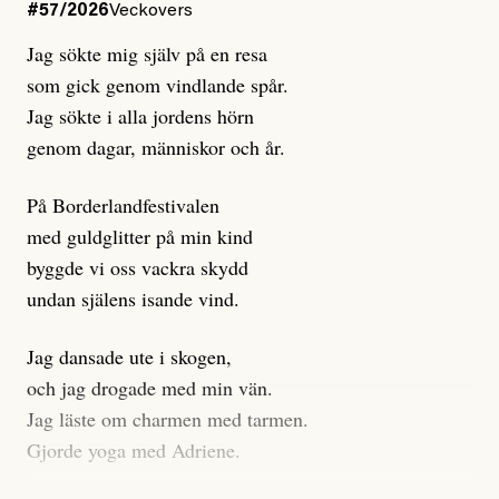
Dagens ETC arbetar med ”opålitliga källor” för att
#57/2026
Veckovers
istället prioritera ”sensationalism och klickbete”. Nej,
Jag sökte mig själv på en resa
klickbete är inte intressant för Dagens ETC.
som gick genom vindlande spår.
Journalistiken är låst. En klatschig men korrekt rubrik
Jag sökte i alla jordens hörn
gör förhoppningsvis att en nyfiken beställer
genom dagar, människor och år.
prenumeration, men den avslutas sekunder senare om
inte journalistiken levererar substans. Självklart bygger
På Borderlandfestivalen
dessa granskningar på olika källor, alltifrån domar till
med guldglitter på min kind
en mängd intervjupersoner, inklusive generös
byggde vi oss vackra skydd
möjlighet att bemöta för såväl personen vars motiv att
undan själens isande vind.
engagera sig i Palestinarörelsen ifrågasätts som de
grupper där Säpo-resursen samlade in uppgifter.
Jag dansade ute i skogen,
Researchen är grundlig.
och jag drogade med min vän.
Jag läste om charmen med tarmen.
Möjligen är det egentligen inte journalistikens metod
Gjorde yoga med Adriene.
som stör?