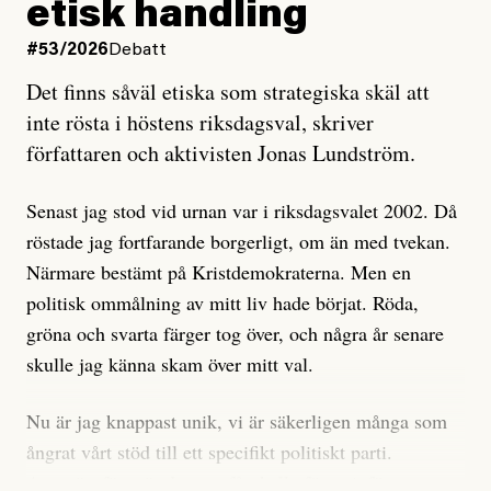
etisk handling
oro inom rörelsen.
#53/2026
Debatt
Artikeln undersöker inte, som ETC påstår, ”vad som
Det finns såväl etiska som strategiska skäl att
är sant, vad som är rykten”, utan den bidrar bara till
inte rösta i höstens riksdagsval, skriver
ännu mer ryktesspridning. Det finns inte ett enda bevis
författaren och aktivisten Jonas Lundström.
på eller ens ett övertygande argument för att den
misstänkta personen är en infiltratör. Det som läsaren
Senast jag stod vid urnan var i riksdagsvalet 2002. Då
får veta är att personen har ändrat sina politiska åsikter
röstade jag fortfarande borgerligt, om än med tvekan.
under åren, att den har raderat tidigare innehåll på sina
Närmare bestämt på Kristdemokraterna. Men en
sociala medier, att artikelns författare inte förstår sig
politisk ommålning av mitt liv hade börjat. Röda,
på personens ekonomi och att det tydligen finns
gröna och svarta färger tog över, och några år senare
anonyma röster inom rörelsen som säger saker som
skulle jag känna skam över mitt val.
”Om du frågar mig så är han en infiltratör”. Det kan
anses vara anledningar att titta närmare på personen,
Nu är jag knappast unik, vi är säkerligen många som
men ingenting av detta är tillräckligt för att hänga ut
ångrat vårt stöd till ett specifikt politiskt parti.
den. Personen nämns visserligen inte vid namn i
Avsevärt färre är de som fått kalla fötter inför