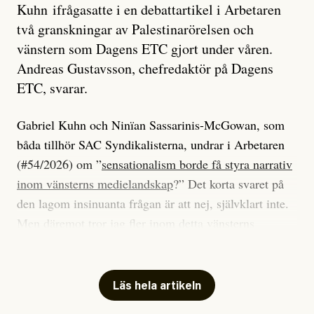
Kuhn ifrågasatte i en debattartikel i Arbetaren
två granskningar av Palestinarörelsen och
vänstern som Dagens ETC gjort under våren.
Andreas Gustavsson, chefredaktör på Dagens
ETC, svarar.
Gabriel Kuhn och Ninïan Sassarinis-McGowan, som
båda tillhör SAC Syndikalisterna, undrar i Arbetaren
(#54/2026) om ”
sensationalism borde få styra narrativ
inom vänsterns medielandskap
?” Det korta svaret på
den lagom insinuanta frågan är att nej, självklart inte.
Men däremot tror jag fler inom detta vänsterns
medielandskap skulle må bra av en sund populism, i
betydelsen att göra avslöjande och undersökande
journalistik som vänder sig till många snarare än att
Läs hela artikeln
jaga inbördes beundran. Det har i alla fall fungerat för