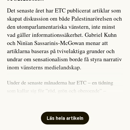
Det senaste året har ETC publicerat artiklar som
skapat diskussion om både Palestinarörelsen och
den utomparlamentariska vänstern, inte minst
vad gäller informationssäkerhet. Gabriel Kuhn
och Ninïan Sassarinis-McGowan menar att
artiklarna baseras på tvivelaktiga grunder och
undrar om sensationalism borde få styra narrativ
inom vänsterns medielandskap.
Under de senaste månaderna har ETC – en tidning
som kallar sig för ”röd, grön och oberoende” –
publicerat två artiklar som vi gärna vill kommentera.
Artiklarna väcker flera frågor: Vem är det som ETC
skriver för? Vad betyder det att vara en ”röd, grön och
Läs hela artikeln
oberoende” tidning? Och vad är egentligen bra