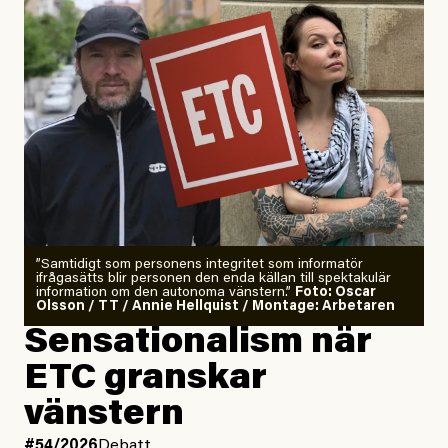
”Samtidigt som personens integritet som informatör
ifrågasätts blir personen den enda källan till spektakulär
information om den autonoma vänstern.”
Foto: Oscar
Olsson / TT / Annie Hellquist / Montage: Arbetaren
Sensationalism när
ETC granskar
vänstern
#54/2026
Debatt