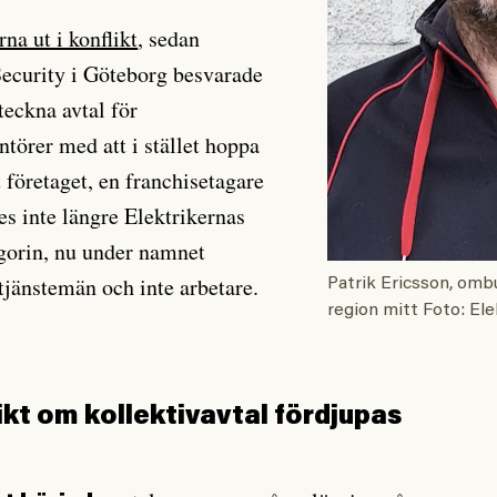
rna ut i konflikt
, sedan
ecurity i Göteborg besvarade
eckna avtal för
törer med att i stället hoppa
 företaget, en franchisetagare
es inte längre Elektrikernas
gorin, nu under namnet
 tjänstemän och inte arbetare.
Patrik Ericsson, om
region mitt Foto: El
ikt om kollektivavtal fördjupas