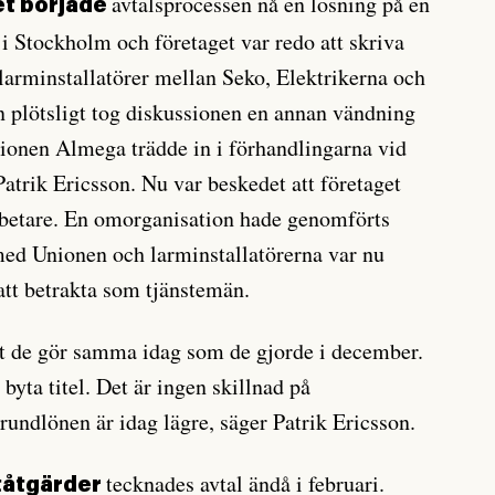
avtalsprocessen nå en lösning på en
et började
 i Stockholm och företaget var redo att skriva
 larminstallatörer mellan Seko, Elektrikerna och
n plötsligt tog diskussionen en annan vändning
ionen Almega trädde in i förhandlingarna vid
 Patrik Ericsson. Nu var beskedet att företaget
rbetare. En omorganisation hade genomförts
ed Unionen och larminstallatörerna var nu
att betrakta som tjänstemän.
 de gör samma idag som de gjorde i december.
 byta titel. Det är ingen skillnad på
rundlönen är idag lägre, säger Patrik Ericsson.
tecknades avtal ändå i februari.
ktåtgärder