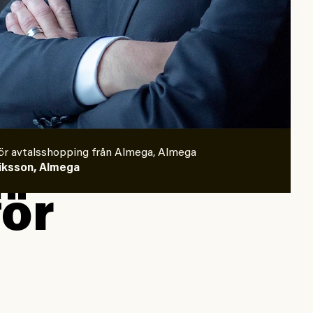
för avtalsshopping från Almega, Almega
riksson, Almega
för