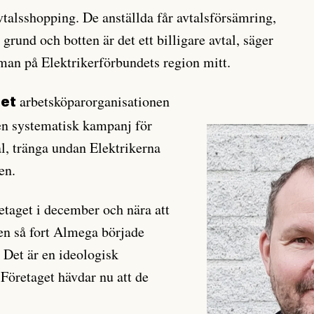
 avtalsshopping. De anställda får avtalsförsämring,
I grund och botten är det ett billigare avtal, säger
man på Elektrikerförbundets region mitt.
arbetsköparorganisationen
det
 en systematisk kampanj för
l, tränga undan Elektrikerna
hen.
etaget i december och nära att
men så fort Almega började
. Det är en ideologisk
 Företaget hävdar nu att de