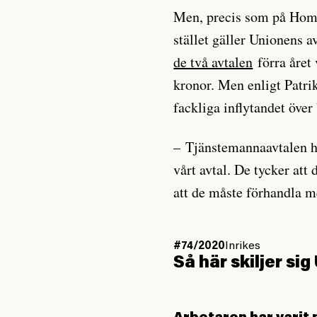
Men, precis som på Homet
stället gäller Unionens a
de två avtalen
förra året 
kronor. Men enligt Patrik
fackliga inflytandet över
– Tjänstemannaavtalen ha
vårt avtal. De tycker att d
att de måste förhandla m
#74/2020
Inrikes
Så här skiljer si