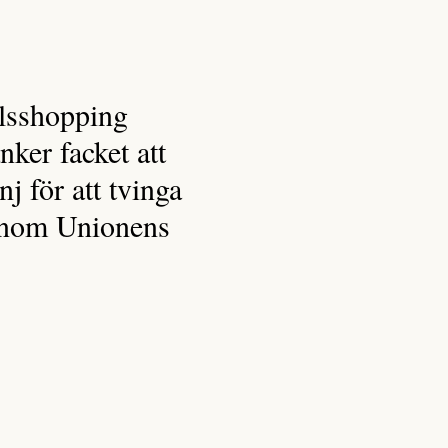
alsshopping
nker facket att
j för att tvinga
genom Unionens