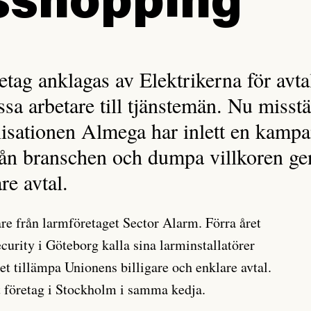
sshopping
etag anklagas av Elektrikerna för avt
a arbetare till tjänstemän. Nu misstä
isationen Almega har inlett en kampan
från branschen och dumpa villkoren 
are avtal.
re från larmföretaget Sector Alarm. Förra året
urity i Göteborg kalla sina larminstallatörer
let tillämpa Unionens billigare och enklare avtal.
t företag i Stockholm i samma kedja.