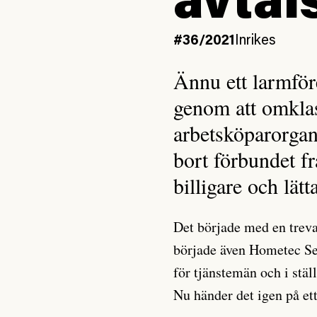
avtal
#36/2021
Inrikes
Ännu ett larmför
genom att omklass
arbetsköparorgan
bort förbundet 
billigare och lätt
Det började med en treva
började även Hometec Sec
för tjänstemän och i stäl
Nu händer det igen på et