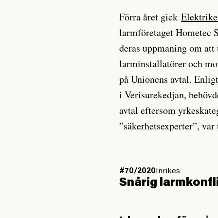
Förra året gick
Elektrike
larmföretaget Hometec S
deras uppmaning om att t
larminstallatörer och mon
på Unionens avtal. Enligt
i Verisurekedjan, behövd
avtal eftersom yrkeskate
”säkerhetsexperter”, var
#70/2020
Inrikes
Snårig larmkonfl