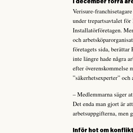
I december förra år
Verisure-franchisetagare
under trepartsavtalet för
Installatörföretagen. Me
och arbetsköparorganisat
företagets sida, berättar
inte längre hade några a
efter överenskommelse m
”säkerhetsexperter” och 
– Medlemmarna säger att
Det enda man gjort är att
arbetsuppgifterna, men g
Inför hot om konfli