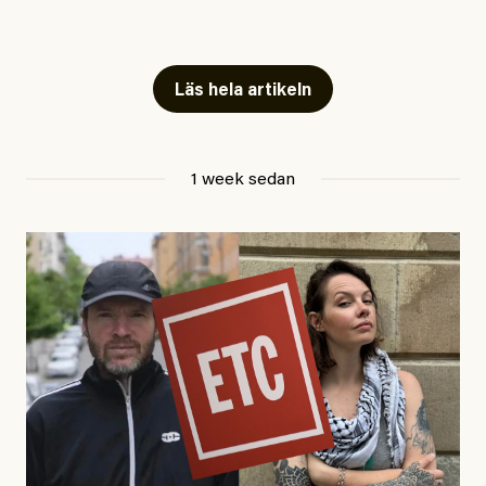
#54/2026
Kultur
Snart skrivs boken ”Barn i
fängelse”
Läs hela artikeln
Jesper Lundby
1 week sedan
Publicerad
29 July, 2026
Uppdaterad
29 July, 2026