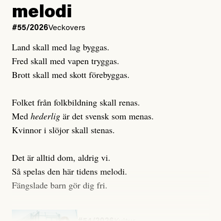
melodi
Uppdaterad
3 August, 2026
Uppdaterad
6 August, 2026
#55/2026
Veckovers
Land skall med lag byggas.
Fred skall med vapen tryggas.
Brott skall med skott förebyggas.
Folket från folkbildning skall renas.
Med
hederlig
är det svensk som menas.
Kvinnor i slöjor skall stenas.
Det är alltid dom, aldrig vi.
Så spelas den här tidens melodi.
Fängslade barn gör dig fri.