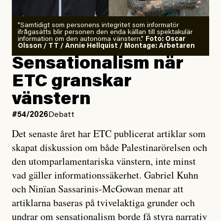
”Samtidigt som personens integritet som informatör
ifrågasätts blir personen den enda källan till spektakulär
information om den autonoma vänstern.”
Foto: Oscar
Olsson / TT / Annie Hellquist / Montage: Arbetaren
Sensationalism när
ETC granskar
vänstern
#54/2026
Debatt
Det senaste året har ETC publicerat artiklar som
skapat diskussion om både Palestinarörelsen och
den utomparlamentariska vänstern, inte minst
vad gäller informationssäkerhet. Gabriel Kuhn
och Ninïan Sassarinis-McGowan menar att
artiklarna baseras på tvivelaktiga grunder och
undrar om sensationalism borde få styra narrativ