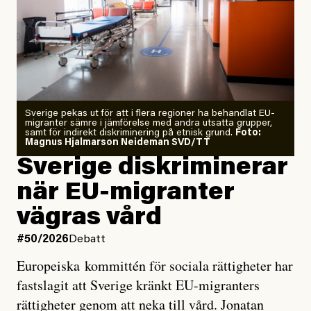
Årets El Niño kan bli den
starkaste som uppmätts
Zeke Hausfather är chockad igen efter att ha
Sverige pekas ut för att i flera regioner ha behandlat EU-
analyserat hur de olika klimatmodellerna bedömer
migranter sämre i jämförelse med andra utsatta grupper,
samt för indirekt diskriminering på etnisk grund.
Foto:
läget för hur den begynnande El Niño-händelsen ska
Magnus Hjalmarson Neideman SVD/TT
utveckla sig. El Niño är ett återkommande
Sverige diskriminerar
väderfenomen som uppstår när havsvattnet i delar av
när EU-migranter
Stilla havet blir ovanligt varmt. Det påverkar vädret
vägras vård
över stora delar av världen och under
våren
har
forskare allt oftare varnat för att den här El Niñon
#50/2026
Debatt
kommer att bli extrem.
Europeiska kommittén för sociala rättigheter har
fastslagit att Sverige kränkt EU-migranters
Det verkar vara en underdrift, menar nu Zeke
rättigheter genom att neka till vård. Jonatan
Hausfather.