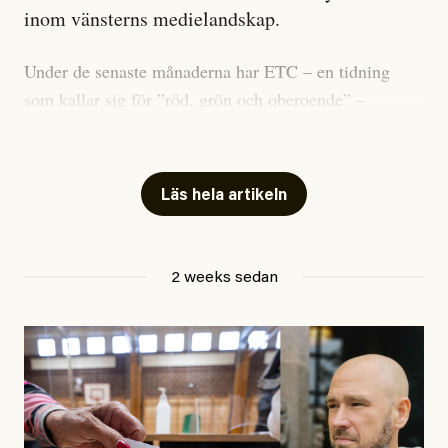
inom vänsterns medielandskap.
Under de senaste månaderna har ETC – en tidning
som kallar sig för ”röd, grön och oberoende” –
publicerat två artiklar som vi gärna vill kommentera.
Artiklarna väcker flera frågor: Vem är det som ETC
skriver för? Vad betyder det att vara en ”röd, grön och
Läs hela artikeln
oberoende” tidning? Och vad är egentligen bra
journalistik?
2 weeks sedan
Den första artikeln publicerades den 10 mars 2026.
Titeln är
”Mystiska mannen förföljde ministern –
utpekas som israelisk infiltratör”
. Enligt ingressen
handlar artikeln om en person vars ”bakgrund skapar
splittring och oro i rörelsen”. Problemet är att artikeln
skapar betydligt mer oro i palestinarörelsen – och den