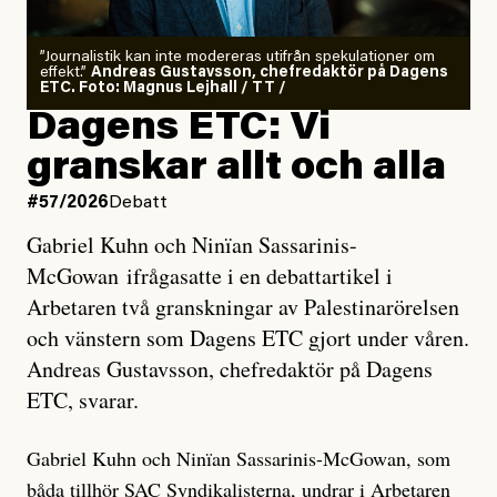
”Journalistik kan inte modereras utifrån spekulationer om
effekt.”
Andreas Gustavsson, chefredaktör på Dagens
ETC. Foto: Magnus Lejhall / TT /
Dagens ETC: Vi
granskar allt och alla
#57/2026
Debatt
Gabriel Kuhn och Ninïan Sassarinis-
McGowan ifrågasatte i en debattartikel i
Arbetaren två granskningar av Palestinarörelsen
och vänstern som Dagens ETC gjort under våren.
Andreas Gustavsson, chefredaktör på Dagens
ETC, svarar.
Gabriel Kuhn och Ninïan Sassarinis-McGowan, som
båda tillhör SAC Syndikalisterna, undrar i Arbetaren