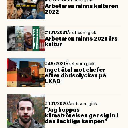
#1/2023
Året som gick
Arbetaren minns kulturen
2022
#101/2021
Året som gick
Arbetaren minns 2021 års
kultur
#48/2021
Året som gick
Inget åtal mot chefer
efter dödsolyckan på
LKAB
#101/2020
Året som gick
”Jag hoppas
klimatrörelsen ger sig in i
den fackliga kampen”