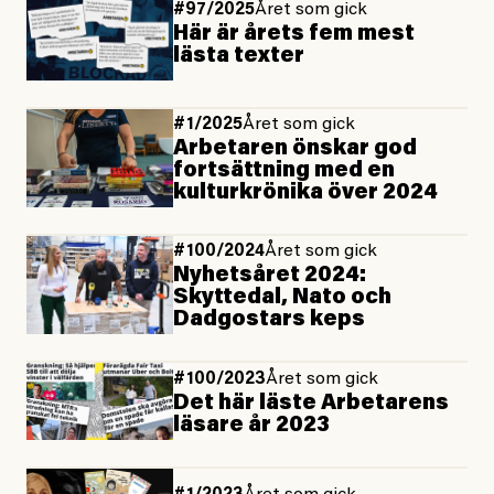
#97/2025
Året som gick
Här är årets fem mest
lästa texter
#1/2025
Året som gick
Arbetaren önskar god
fortsättning med en
kulturkrönika över 2024
#100/2024
Året som gick
Nyhetsåret 2024:
Skyttedal, Nato och
Dadgostars keps
#100/2023
Året som gick
Det här läste Arbetarens
läsare år 2023