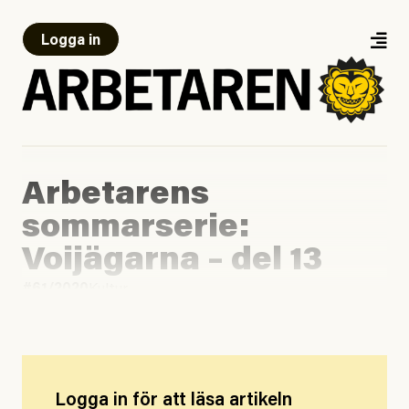
Logga in
Arbetarens
sommarserie:
Voijägarna – del 13
#61/2020
Kultur
Logga in för att läsa artikeln