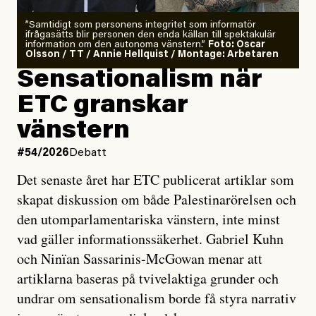
”Samtidigt som personens integritet som informatör
ifrågasätts blir personen den enda källan till spektakulär
information om den autonoma vänstern.”
Foto: Oscar
Olsson / TT / Annie Hellquist / Montage: Arbetaren
Sensationalism när
ETC granskar
vänstern
#54/2026
Debatt
Det senaste året har ETC publicerat artiklar som
skapat diskussion om både Palestinarörelsen och
den utomparlamentariska vänstern, inte minst
vad gäller informationssäkerhet. Gabriel Kuhn
och Ninïan Sassarinis-McGowan menar att
artiklarna baseras på tvivelaktiga grunder och
undrar om sensationalism borde få styra narrativ