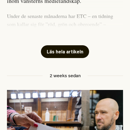
inom vänsterns medielandskap.
Under de senaste månaderna har ETC – en tidning
som kallar sig för ”röd, grön och oberoende” –
publicerat två artiklar som vi gärna vill kommentera.
Artiklarna väcker flera frågor: Vem är det som ETC
skriver för? Vad betyder det att vara en ”röd, grön och
Läs hela artikeln
oberoende” tidning? Och vad är egentligen bra
journalistik?
2 weeks sedan
Den första artikeln publicerades den 10 mars 2026.
Titeln är
”Mystiska mannen förföljde ministern –
utpekas som israelisk infiltratör”
. Enligt ingressen
handlar artikeln om en person vars ”bakgrund skapar
splittring och oro i rörelsen”. Problemet är att artikeln
skapar betydligt mer oro i palestinarörelsen – och den
oberoende vänstern – än den porträtterade personen