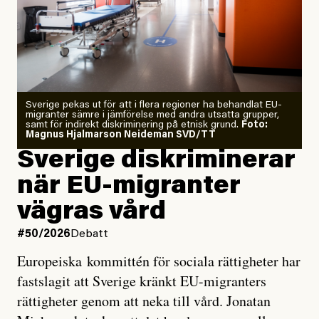
Årets El Niño kan bli den
starkaste som uppmätts
Zeke Hausfather är chockad igen efter att ha
Sverige pekas ut för att i flera regioner ha behandlat EU-
analyserat hur de olika klimatmodellerna bedömer
migranter sämre i jämförelse med andra utsatta grupper,
samt för indirekt diskriminering på etnisk grund.
Foto:
läget för hur den begynnande El Niño-händelsen ska
Magnus Hjalmarson Neideman SVD/TT
utveckla sig. El Niño är ett återkommande
Sverige diskriminerar
väderfenomen som uppstår när havsvattnet i delar av
när EU-migranter
Stilla havet blir ovanligt varmt. Det påverkar vädret
vägras vård
över stora delar av världen och under
våren
har
forskare allt oftare varnat för att den här El Niñon
#50/2026
Debatt
kommer att bli extrem.
Europeiska kommittén för sociala rättigheter har
fastslagit att Sverige kränkt EU-migranters
Det verkar vara en underdrift, menar nu Zeke
rättigheter genom att neka till vård. Jonatan
Hausfather.