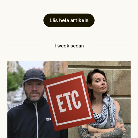
Snart skrivs boken ”Barn i
fängelse”
Läs hela artikeln
Jesper Lundby
1 week sedan
Publicerad
29 July, 2026
Uppdaterad
29 July, 2026