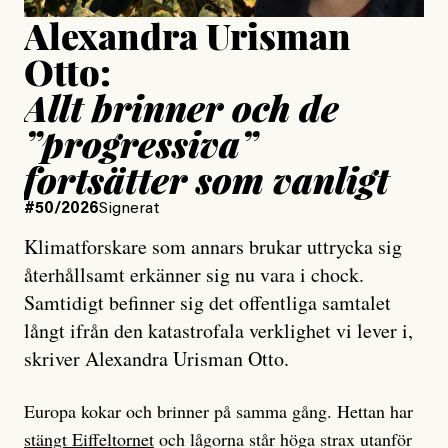
Alexandra Urisman
Otto:
Allt brinner och de
”progressiva”
fortsätter som vanligt
#50/2026
Signerat
Klimatforskare som annars brukar uttrycka sig
återhållsamt erkänner sig nu vara i chock.
Samtidigt befinner sig det offentliga samtalet
långt ifrån den katastrofala verklighet vi lever i,
skriver Alexandra Urisman Otto.
Europa kokar och brinner på samma gång. Hettan har
stängt Eiffeltornet
och lågorna står höga strax utanför