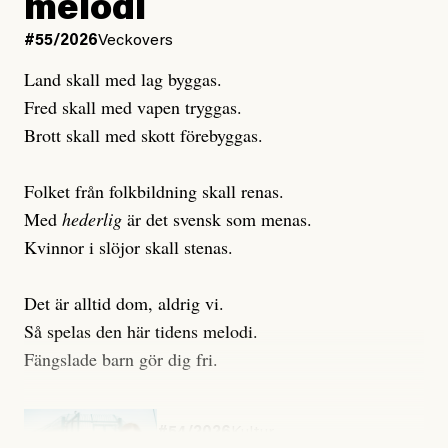
melodi
Uppdaterad
3 August, 2026
Uppdaterad
6 August, 2026
#55/2026
Veckovers
Land skall med lag byggas.
Fred skall med vapen tryggas.
Brott skall med skott förebyggas.
Folket från folkbildning skall renas.
Med
hederlig
är det svensk som menas.
Kvinnor i slöjor skall stenas.
Det är alltid dom, aldrig vi.
Så spelas den här tidens melodi.
Fängslade barn gör dig fri.
#54/2026
Kultur