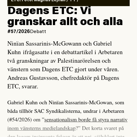
ETC. Foto: Magnus Lejhall / TT /
Dagens ETC: Vi
granskar allt och alla
#57/2026
Debatt
Ninïan Sassarinis-McGowann och Gabriel
Kuhn ifrågasatte i en debattartikel i Arbetaren
två granskningar av Palestinarörelsen och
vänstern som Dagens ETC gjort under våren.
Andreas Gustavsson, chefredaktör på Dagens
ETC, svarar.
Gabriel Kuhn och Ninïan Sassarinis-McGowan, som
båda tillhör SAC Syndikalisterna, undrar i Arbetaren
(#54/2026) om ”
sensationalism borde få styra narrativ
inom vänsterns medielandskap
?” Det korta svaret på
den lagom insinuanta frågan är att nej, självklart inte.