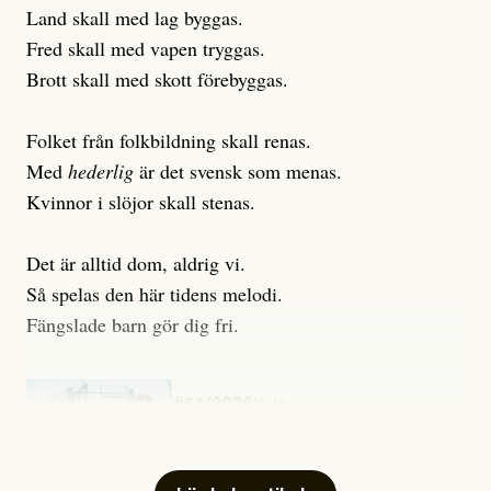
Land skall med lag byggas.
Fred skall med vapen tryggas.
Brott skall med skott förebyggas.
Folket från folkbildning skall renas.
Med
hederlig
är det svensk som menas.
Kvinnor i slöjor skall stenas.
Det är alltid dom, aldrig vi.
Så spelas den här tidens melodi.
Fängslade barn gör dig fri.
#54/2026
Kultur
Snart skrivs boken ”Barn i
fängelse”