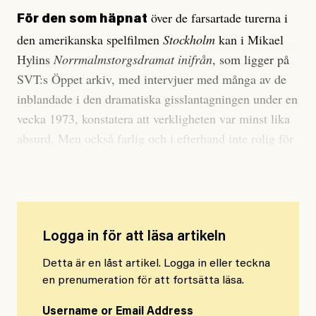
över de farsartade turerna i
För den som häpnat
den amerikanska spelfilmen
Stockholm
kan i Mikael
Hylins
Norrmalmstorgsdramat inifrån
, som ligger på
SVT:s Öppet arkiv, med intervjuer med många av de
inblandade i den dramatiska gisslantagningen under en
vecka 1973, konstatera att verkligheten var minst lika
absurd. Men också farlig och i efterhand inte rolig för
någon. Det är i högsta grad tv-historia.
Logga in för att läsa artikeln
Detta är en låst artikel. Logga in eller teckna
en prenumeration för att fortsätta läsa.
Username or Email Address