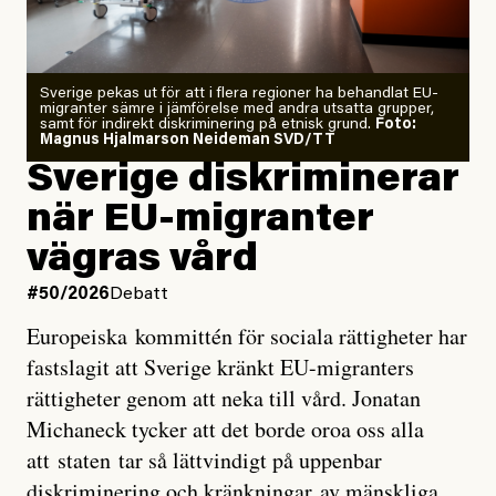
starkaste som uppmätts
Zeke Hausfather är chockad igen efter att ha
Sverige pekas ut för att i flera regioner ha behandlat EU-
analyserat hur de olika klimatmodellerna bedömer
migranter sämre i jämförelse med andra utsatta grupper,
samt för indirekt diskriminering på etnisk grund.
Foto:
läget för hur den begynnande El Niño-händelsen ska
Magnus Hjalmarson Neideman SVD/TT
utveckla sig. El Niño är ett återkommande
Sverige diskriminerar
väderfenomen som uppstår när havsvattnet i delar av
när EU-migranter
Stilla havet blir ovanligt varmt. Det påverkar vädret
vägras vård
över stora delar av världen och under
våren
har
forskare allt oftare varnat för att den här El Niñon
#50/2026
Debatt
kommer att bli extrem.
Europeiska kommittén för sociala rättigheter har
fastslagit att Sverige kränkt EU-migranters
Det verkar vara en underdrift, menar nu Zeke
rättigheter genom att neka till vård. Jonatan
Hausfather.
Michaneck tycker att det borde oroa oss alla
att staten tar så lättvindigt på uppenbar
”Det ser ut som att årets El Niño inte bara med stor
diskriminering och kränkningar av mänskliga