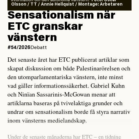
information om den autonoma vänstern.”
Foto: Oscar
Olsson / TT / Annie Hellquist / Montage: Arbetaren
Sensationalism när
ETC granskar
vänstern
#54/2026
Debatt
Det senaste året har ETC publicerat artiklar som
skapat diskussion om både Palestinarörelsen och
den utomparlamentariska vänstern, inte minst
vad gäller informationssäkerhet. Gabriel Kuhn
och Ninïan Sassarinis-McGowan menar att
artiklarna baseras på tvivelaktiga grunder och
undrar om sensationalism borde få styra narrativ
inom vänsterns medielandskap.
Under de senaste månaderna har ETC – en tidning