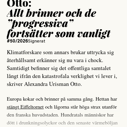
Otto:
Allt brinner och de
”progressiva”
fortsätter som vanligt
#50/2026
Signerat
Klimatforskare som annars brukar uttrycka sig
återhållsamt erkänner sig nu vara i chock.
Samtidigt befinner sig det offentliga samtalet
långt ifrån den katastrofala verklighet vi lever i,
skriver Alexandra Urisman Otto.
Europa kokar och brinner på samma gång. Hettan har
stängt Eiffeltornet
och lågorna står höga strax utanför
den franska huvudstaden. Hundratals människor har
dött i drunkningsolyckor och den senaste värmeböljan