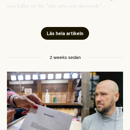
som kallar sig för ”röd, grön och oberoende” –
publicerat två artiklar som vi gärna vill kommentera.
Artiklarna väcker flera frågor: Vem är det som ETC
skriver för? Vad betyder det att vara en ”röd, grön och
Läs hela artikeln
oberoende” tidning? Och vad är egentligen bra
journalistik?
2 weeks sedan
Den första artikeln publicerades den 10 mars 2026.
Titeln är
”Mystiska mannen förföljde ministern –
utpekas som israelisk infiltratör”
. Enligt ingressen
handlar artikeln om en person vars ”bakgrund skapar
splittring och oro i rörelsen”. Problemet är att artikeln
skapar betydligt mer oro i palestinarörelsen – och den
oberoende vänstern – än den porträtterade personen
eller dess bakgrund.