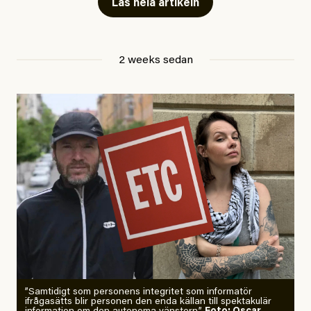
Läs hela artikeln
Jesper Lundby
2 weeks sedan
Publicerad
29 July, 2026
Uppdaterad
29 July, 2026
”Samtidigt som personens integritet som informatör
ifrågasätts blir personen den enda källan till spektakulär