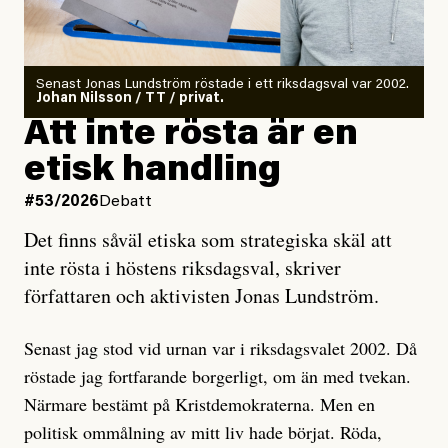
Det finns en väldigt enkel regel inom alla politiska
rörelser när det gäller misstänkta infiltratörer:
Antingen har en bevis på att de är infiltratörer, och då
Senast Jonas Lundström röstade i ett riksdagsval var 2002.
ska en gå ut med det så fort det bara går för att skydda
Johan Nilsson / TT / privat.
rörelsen. Eller så har en inga bevis, bara misstankar,
Att inte rösta är en
och då ska en efterforska diskret, just för att inte skapa
etisk handling
oro inom rörelsen.
#53/2026
Debatt
Artikeln undersöker inte, som ETC påstår, ”vad som
Det finns såväl etiska som strategiska skäl att
är sant, vad som är rykten”, utan den bidrar bara till
inte rösta i höstens riksdagsval, skriver
ännu mer ryktesspridning. Det finns inte ett enda bevis
författaren och aktivisten Jonas Lundström.
på eller ens ett övertygande argument för att den
misstänkta personen är en infiltratör. Det som läsaren
Senast jag stod vid urnan var i riksdagsvalet 2002. Då
får veta är att personen har ändrat sina politiska åsikter
röstade jag fortfarande borgerligt, om än med tvekan.
under åren, att den har raderat tidigare innehåll på sina
Närmare bestämt på Kristdemokraterna. Men en
sociala medier, att artikelns författare inte förstår sig
politisk ommålning av mitt liv hade börjat. Röda,