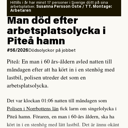
Om läkaren säger vaccinera dig
Hittills i år har minst 17 personer i Sverige dött på sina
arbetsplatser.
Susanna Persson Öste / TT. Montage:
så säger jag tvärtemot.
Vem är det som Dagens ETC skriver för?
Arbetaren
Man död efter
Jag lärde mig renovera
Vad betyder det att vara en röd, grön och oberoende
arbetsplatsolycka i
enligt uråldrig metod
tidning?
och lade min sista ungdom
Piteå hamn
på att laga en gammal bod.
Vad är bra journalistik?
#56/2026
Dödsolyckor på jobbet
Piteå: En man i 60 års-åldern avled natten till
Jag sökte ljuset och meningen,
Ett försök till korta svar som jag hoppas kan förtydliga
måndagen efter att ha kört in i en stenhög med
efter det som var rent, rätt och sant,
för Kuhn och Sassarinis-McGowan och andra hur jag
lastbil, polisen utreder det som en
och aldrig såg jag det klarare än
som chefredaktör ser på Dagens ETC:s uppdrag och
arbetsplatsolycka.
när jag ombord på bussen hjälpte en tant.
roll.
Det var klockan 01:06 natten till måndagen som
Vi skriver för våra läsare som vill bli informerade,
Polisen i Norrbottens län
fick larm om singelolycka i
#23/2026
Intervjun
överraskade, bekräftade, utmanade – och som kräver
Jesper Lundby: ”Livet i sig
Piteå hamn. Föraren, en man i 60-års åldern, ska ha
att vi granskar allt och alla.
är ganska politiskt”
kört in i en stenhög med lätt lastbil. Det är ännu okänt