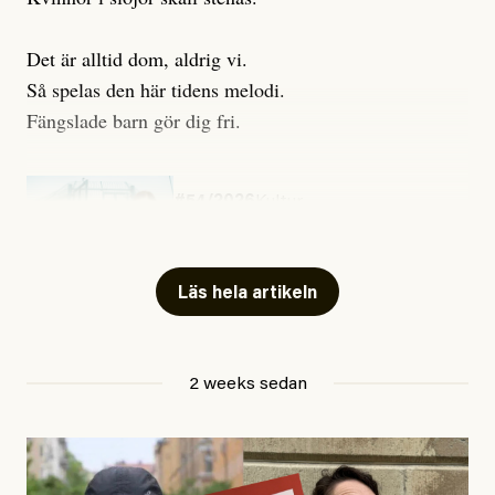
Det är alltid dom, aldrig vi.
Så spelas den här tidens melodi.
Fängslade barn gör dig fri.
#54/2026
Kultur
Snart skrivs boken ”Barn i
fängelse”
Läs hela artikeln
Jesper Lundby
2 weeks sedan
Publicerad
29 July, 2026
Uppdaterad
29 July, 2026