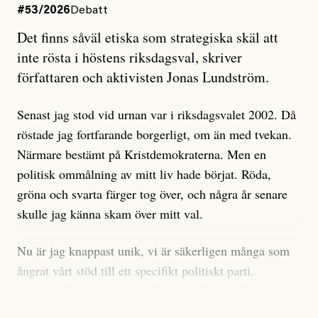
#53/2026
Debatt
Artikeln undersöker inte, som ETC påstår, ”vad som
Det finns såväl etiska som strategiska skäl att
är sant, vad som är rykten”, utan den bidrar bara till
inte rösta i höstens riksdagsval, skriver
ännu mer ryktesspridning. Det finns inte ett enda bevis
författaren och aktivisten Jonas Lundström.
på eller ens ett övertygande argument för att den
misstänkta personen är en infiltratör. Det som läsaren
Senast jag stod vid urnan var i riksdagsvalet 2002. Då
får veta är att personen har ändrat sina politiska åsikter
röstade jag fortfarande borgerligt, om än med tvekan.
under åren, att den har raderat tidigare innehåll på sina
Närmare bestämt på Kristdemokraterna. Men en
sociala medier, att artikelns författare inte förstår sig
politisk ommålning av mitt liv hade börjat. Röda,
på personens ekonomi och att det tydligen finns
gröna och svarta färger tog över, och några år senare
anonyma röster inom rörelsen som säger saker som
skulle jag känna skam över mitt val.
”Om du frågar mig så är han en infiltratör”. Det kan
anses vara anledningar att titta närmare på personen,
Nu är jag knappast unik, vi är säkerligen många som
men ingenting av detta är tillräckligt för att hänga ut
ångrat vårt stöd till ett specifikt politiskt parti.
den. Personen nämns visserligen inte vid namn i
Avsevärt färre är de som fått kalla fötter inför
artikeln men är lätt att identifiera för alla som är aktiva
röstningen som sådan.