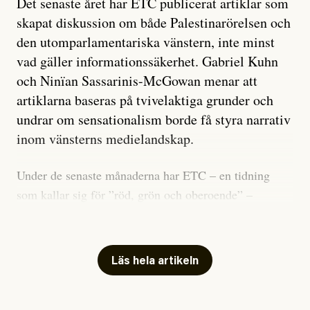
Det senaste året har ETC publicerat artiklar som
skapat diskussion om både Palestinarörelsen och
den utomparlamentariska vänstern, inte minst
vad gäller informationssäkerhet. Gabriel Kuhn
och Ninïan Sassarinis-McGowan menar att
artiklarna baseras på tvivelaktiga grunder och
undrar om sensationalism borde få styra narrativ
inom vänsterns medielandskap.
Under de senaste månaderna har ETC – en tidning
som kallar sig för ”röd, grön och oberoende” –
publicerat två artiklar som vi gärna vill kommentera.
Artiklarna väcker flera frågor: Vem är det som ETC
skriver för? Vad betyder det att vara en ”röd, grön och
Läs hela artikeln
oberoende” tidning? Och vad är egentligen bra
journalistik?