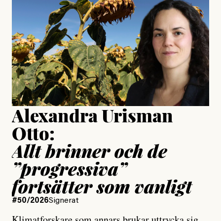
är ganska politiskt”
Jonas Lundström
Publicerad
24 July, 2026
Jesper Lundby
Publicerad
15 July, 2026
Uppdaterad
15 July, 2026
Alexandra Urisman
Otto:
Allt brinner och de
”progressiva”
fortsätter som vanligt
#50/2026
Signerat
Klimatforskare som annars brukar uttrycka sig