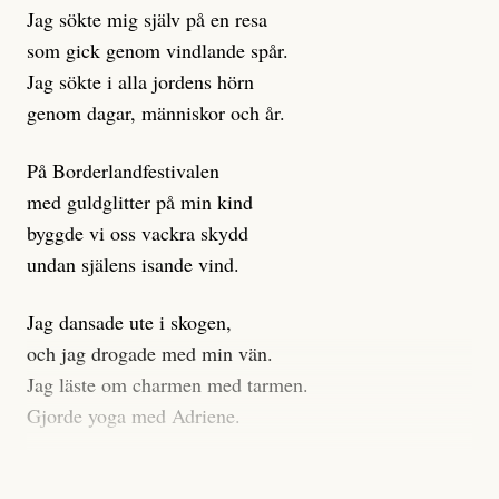
Jag sökte mig själv på en resa
klickbete är inte intressant för Dagens ETC.
som gick genom vindlande spår.
Journalistiken är låst. En klatschig men korrekt rubrik
Jag sökte i alla jordens hörn
gör förhoppningsvis att en nyfiken beställer
genom dagar, människor och år.
prenumeration, men den avslutas sekunder senare om
inte journalistiken levererar substans. Självklart bygger
På Borderlandfestivalen
dessa granskningar på olika källor, alltifrån domar till
med guldglitter på min kind
en mängd intervjupersoner, inklusive generös
byggde vi oss vackra skydd
möjlighet att bemöta för såväl personen vars motiv att
undan själens isande vind.
engagera sig i Palestinarörelsen ifrågasätts som de
grupper där Säpo-resursen samlade in uppgifter.
Jag dansade ute i skogen,
Researchen är grundlig.
och jag drogade med min vän.
Jag läste om charmen med tarmen.
Möjligen är det egentligen inte journalistikens metod
Gjorde yoga med Adriene.
som stör?
Jag gick till psykologen
Kuhn och Sassarinis-McGowan återkommer till att