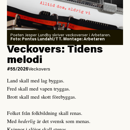
#54/2026
Debatt
minska
Sensationalism när ETC
granskar vänstern
Poeten Jesper Lundby skriver veckoverser i Arbetaren.
Joel Kellgren
Foto: Pontus Lundahl/TT. Montage: Arbetaren
Debattartikel i Arbetaren
Veckovers: Tidens
Publicerad
3 August, 2026
Publicerad
6 August, 2026
melodi
Uppdaterad
3 August, 2026
Uppdaterad
7 August, 2026
#55/2026
Veckovers
Land skall med lag byggas.
Fred skall med vapen tryggas.
Brott skall med skott förebyggas.
Folket från folkbildning skall renas.
Med
hederlig
är det svensk som menas.
Kvinnor i slöjor skall stenas.