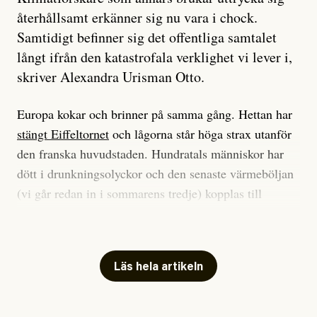
återhållsamt erkänner sig nu vara i chock.
Samtidigt befinner sig det offentliga samtalet
långt ifrån den katastrofala verklighet vi lever i,
skriver Alexandra Urisman Otto.
Europa kokar och brinner på samma gång. Hettan har
stängt Eiffeltornet
och lågorna står höga strax utanför
den franska huvudstaden. Hundratals människor har
dött i drunkningsolyckor och den senaste värmeböljan
(vi går redan in i sommarens tredje) kopplas till
tiotusentals för tidiga
dödsfall
.
Har du också panik i hettan? Känns det som en
mardröm? Bra, allt annat vore fullständigt orimligt.
Läs hela artikeln
Klimatforskaren Zeke Hausfather
skrev
på måndagen