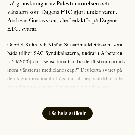
två granskningar av Palestinarörelsen och
vänstern som Dagens ETC gjort under våren.
Andreas Gustavsson, chefredaktör på Dagens
ETC, svarar.
Gabriel Kuhn och Ninïan Sassarinis-McGowan, som
båda tillhör SAC Syndikalisterna, undrar i Arbetaren
(#54/2026) om ”
sensationalism borde få styra narrativ
inom vänsterns medielandskap
?” Det korta svaret på
den lagom insinuanta frågan är att nej, självklart inte.
Men däremot tror jag fler inom detta vänsterns
medielandskap skulle må bra av en sund populism, i
betydelsen att göra avslöjande och undersökande
journalistik som vänder sig till många snarare än att
Läs hela artikeln
jaga inbördes beundran. Det har i alla fall fungerat för
Dagens ETC.