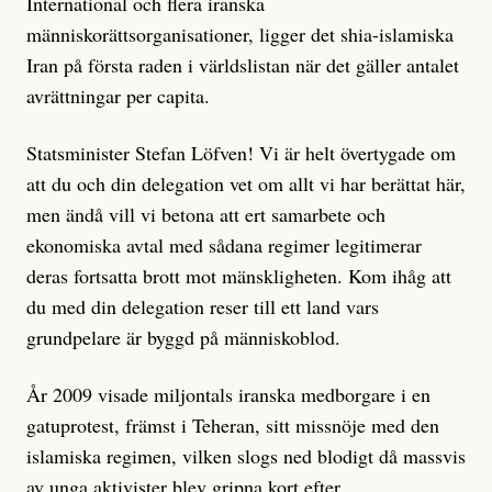
International och flera iranska
människorättsorganisationer, ligger det shia-islamiska
Iran på första raden i världslistan när det gäller antalet
avrättningar per capita.
Statsminister Stefan Löfven! Vi är helt övertygade om
att du och din delegation vet om allt vi har berättat här,
men ändå vill vi betona att ert samarbete och
ekonomiska avtal med sådana regimer legitimerar
deras fortsatta brott mot mänskligheten. Kom ihåg att
du med din delegation reser till ett land vars
grundpelare är byggd på människoblod.
År 2009 visade miljontals iranska medborgare i en
gatuprotest, främst i Teheran, sitt missnöje med den
islamiska regimen, vilken slogs ned blodigt då massvis
av unga aktivister blev gripna kort efter