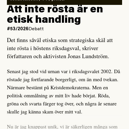
rörelsen. Eller så har en inga bevis, bara misstankar,
Att inte rösta är en
och då ska en efterforska diskret, just för att inte skapa
etisk handling
oro inom rörelsen.
#53/2026
Debatt
Artikeln undersöker inte, som ETC påstår, ”vad som
Det finns såväl etiska som strategiska skäl att
är sant, vad som är rykten”, utan den bidrar bara till
inte rösta i höstens riksdagsval, skriver
ännu mer ryktesspridning. Det finns inte ett enda bevis
författaren och aktivisten Jonas Lundström.
på eller ens ett övertygande argument för att den
misstänkta personen är en infiltratör. Det som läsaren
Senast jag stod vid urnan var i riksdagsvalet 2002. Då
får veta är att personen har ändrat sina politiska åsikter
röstade jag fortfarande borgerligt, om än med tvekan.
under åren, att den har raderat tidigare innehåll på sina
Närmare bestämt på Kristdemokraterna. Men en
sociala medier, att artikelns författare inte förstår sig
politisk ommålning av mitt liv hade börjat. Röda,
på personens ekonomi och att det tydligen finns
gröna och svarta färger tog över, och några år senare
anonyma röster inom rörelsen som säger saker som
skulle jag känna skam över mitt val.
”Om du frågar mig så är han en infiltratör”. Det kan
anses vara anledningar att titta närmare på personen,
Nu är jag knappast unik, vi är säkerligen många som