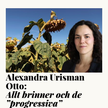
, aktivist och författare
Jonas Lundström
#23/2026
Intervjun
Jesper Lundby: ”Livet i sig
är ganska politiskt”
Jonas Lundström
Publicerad
24 July, 2026
Jesper Lundby
Publicerad
15 July, 2026
Uppdaterad
15 July, 2026
Alexandra Urisman
Otto:
Allt brinner och de
”progressiva”