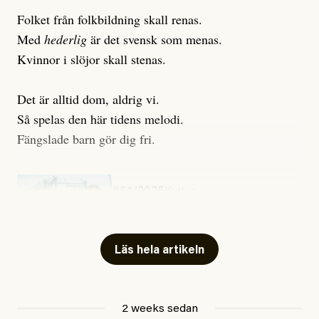
Folket från folkbildning skall renas.
Med
hederlig
är det svensk som menas.
Kvinnor i slöjor skall stenas.
Det är alltid dom, aldrig vi.
Så spelas den här tidens melodi.
Fängslade barn gör dig fri.
#54/2026
Kultur
Snart skrivs boken ”Barn i
fängelse”
Läs hela artikeln
Jesper Lundby
2 weeks sedan
Publicerad
29 July, 2026