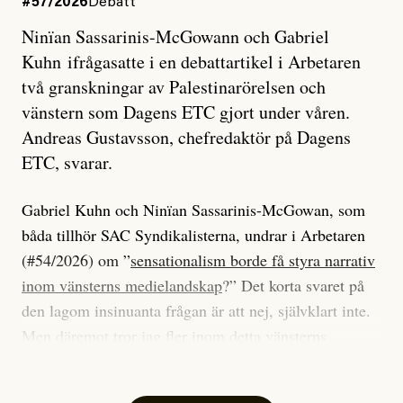
#57/2026
Debatt
Ninïan Sassarinis-McGowann och Gabriel
Kuhn ifrågasatte i en debattartikel i Arbetaren
två granskningar av Palestinarörelsen och
vänstern som Dagens ETC gjort under våren.
Andreas Gustavsson, chefredaktör på Dagens
ETC, svarar.
Gabriel Kuhn och Ninïan Sassarinis-McGowan, som
båda tillhör SAC Syndikalisterna, undrar i Arbetaren
(#54/2026) om ”
sensationalism borde få styra narrativ
inom vänsterns medielandskap
?” Det korta svaret på
den lagom insinuanta frågan är att nej, självklart inte.
Men däremot tror jag fler inom detta vänsterns
medielandskap skulle må bra av en sund populism, i
betydelsen att göra avslöjande och undersökande