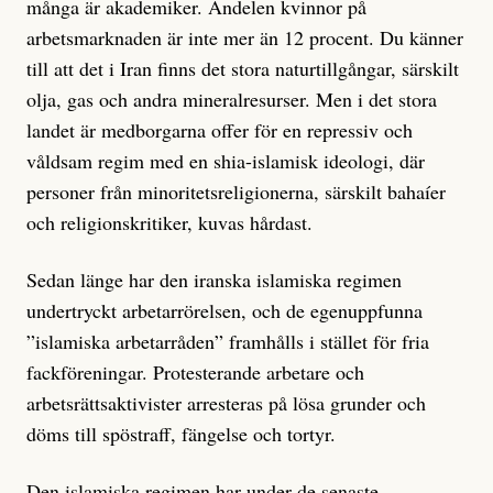
många är akademiker. Andelen kvinnor på
arbetsmarknaden är inte mer än 12 procent. Du känner
till att det i Iran finns det stora naturtillgångar, särskilt
olja, gas och andra mineralresurser. Men i det stora
landet är medborgarna offer för en repressiv och
våldsam regim med en shia-islamisk ideologi, där
personer från minoritetsreligionerna, särskilt bahaíer
och religionskritiker, kuvas hårdast.
Sedan länge har den iranska islamiska regimen
undertryckt arbetarrörelsen, och de egenuppfunna
”islamiska arbetarråden” framhålls i stället för fria
fackföreningar. Protesterande arbetare och
arbetsrättsaktivister arresteras på lösa grunder och
döms till spöstraff, fängelse och tortyr.
Den islamiska regimen har under de senaste