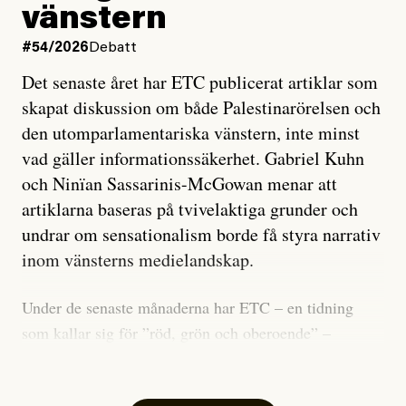
vänstern
#54/2026
Debatt
Det senaste året har ETC publicerat artiklar som
skapat diskussion om både Palestinarörelsen och
den utomparlamentariska vänstern, inte minst
vad gäller informationssäkerhet. Gabriel Kuhn
och Ninïan Sassarinis-McGowan menar att
artiklarna baseras på tvivelaktiga grunder och
undrar om sensationalism borde få styra narrativ
inom vänsterns medielandskap.
Under de senaste månaderna har ETC – en tidning
som kallar sig för ”röd, grön och oberoende” –
publicerat två artiklar som vi gärna vill kommentera.
Artiklarna väcker flera frågor: Vem är det som ETC