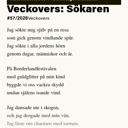
Kuhn och Sassarinis-McGowan hävdar att
Veckovers: Sökaren
Dagens ETC arbetar med ”opålitliga källor” för att
#57/2026
Veckovers
istället prioritera ”sensationalism och klickbete”. Nej,
Jag sökte mig själv på en resa
klickbete är inte intressant för Dagens ETC.
som gick genom vindlande spår.
Journalistiken är låst. En klatschig men korrekt rubrik
Jag sökte i alla jordens hörn
gör förhoppningsvis att en nyfiken beställer
genom dagar, människor och år.
prenumeration, men den avslutas sekunder senare om
inte journalistiken levererar substans. Självklart bygger
På Borderlandfestivalen
dessa granskningar på olika källor, alltifrån domar till
med guldglitter på min kind
en mängd intervjupersoner, inklusive generös
byggde vi oss vackra skydd
möjlighet att bemöta för såväl personen vars motiv att
undan själens isande vind.
engagera sig i Palestinarörelsen ifrågasätts som de
grupper där Säpo-resursen samlade in uppgifter.
Jag dansade ute i skogen,
Researchen är grundlig.
och jag drogade med min vän.
Jag läste om charmen med tarmen.
Möjligen är det egentligen inte journalistikens metod