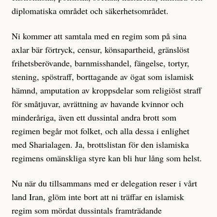
diplomatiska området och säkerhetsområdet.
Ni kommer att samtala med en regim som på sina
axlar bär förtryck, censur, könsapartheid, gränslöst
frihetsberövande, barnmisshandel, fängelse, tortyr,
stening, spöstraff, borttagande av ögat som islamisk
hämnd, amputation av kroppsdelar som religiöst straff
för småtjuvar, avrättning av havande kvinnor och
minderåriga, även ett dussintal andra brott som
regimen begår mot folket, och alla dessa i enlighet
med Sharialagen. Ja, brottslistan för den islamiska
regimens omänskliga styre kan bli hur lång som helst.
Nu när du tillsammans med er delegation reser i vårt
land Iran, glöm inte bort att ni träffar en islamisk
regim som mördat dussintals framträdande