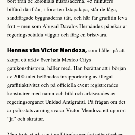
bort från de koloniala husfasaderna. 45 minuters
bilfärd därifrån, i förorten Iztapalapa, står de låga,
sandfärgade byggnaderna tätt, och här får graffitin leva
fritt – men som Abigail Davalos Hernández påpekar är
regeringsbetalda väggar och färg en bristvara.
som håller på att
Hennes vän Victor Mendoza,
skapa ett arkiv över hela Mexico Citys
gatukonsthistoria, håller med. Han berättar att i början
av 2000-talet be­lö­nades inrapportering av illegal
graffiti­aktivitet och på officiella event registrerades
konstnärer med namn och bild och arkiverades av
regeringsorganet Unidad Antigrafiti. På frågan om det
är polisstatsvarning svarar Victor Mendoza ett upp­rört
”ja” och skrattar.
Men trots starka antigraffiti­reformer fortsatte rörelsen