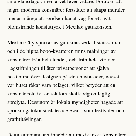
sina glansdagar, men arvet lever vidare. Förutom att
några moderna konstnärer fortsätter att skapa muraler
menar många att rörelsen banat väg för ett nytt
blomstrande konstutryck i Mexiko: gatukonsten.
Mexico City sprakar av gatukonstverk. I statskärnan
och i de hippa bobo-kvarteren finns målningar av
konstnärer från hela landet, och från hela världen.
Lagstiftningen tillåter privatpersoner att själva
bestämma över designen på sina husfasader, oavsett
var huset råkar vara beläget, vilket betyder att en
konstnär rela­tivt enkelt kan skaffa sig en laglig
sprejyta. Dessutom är lokala myndigheter hågade att
sponsra gatukonstrelaterade event, som festivaler och
graffititävlingar.
Detta sammantaget innebär att mexikanska konstnärer