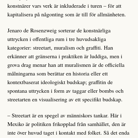
konstnärer vars verk är inkluderade i turen – för att
kapitali­sera på någonting som är till för allmänheten.
Jenaro de Rosenzweig sorterar de konst­närliga
uttrycken i offentliga rum i tre huvudsakliga
kategorier: streetart, muralism och graffiti. Han
erkänner att gränserna i praktiken är luddiga, men i
grova drag menar han att muralismen är de officiella
målningarna som berättar en historia eller ett
kontextbaserat ideologiskt budskap; graffitin de
spontana ut­tryc­ken i form av taggar eller bombs och
streetarten en visualisering av ett specifikt budskap.
– Streetart är en spegel av människors tankar. Här i
Mexiko är politiken frikopp­lad från samhället, den är
inte över huvud taget i kontakt med folket. Så det enda