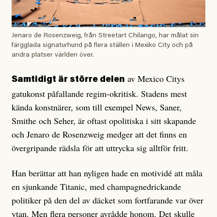
Jenaro de Rosenzweig, från Streetart Chilango, har målat sin
färgglada signaturhund på flera ställen i Mexiko City och på
andra platser världen över.
av Mexico Citys
Samtidigt är större delen
gatukonst påfallande regim-okritisk. Stadens mest
kända konstnärer, som till exempel News, Saner,
Smithe och Seher, är oftast opolitiska i sitt skapande
och Jenaro de Rosenzweig medger att det finns en
övergripande rädsla för att ut­tryc­ka sig alltför fritt.
Han berättar att han nyligen hade en motividé att måla
en sjunkande Titanic, med champagne­drickande
politiker på den del av däcket som fortfarande var över
ytan. Men flera personer avrådde honom. Det skulle