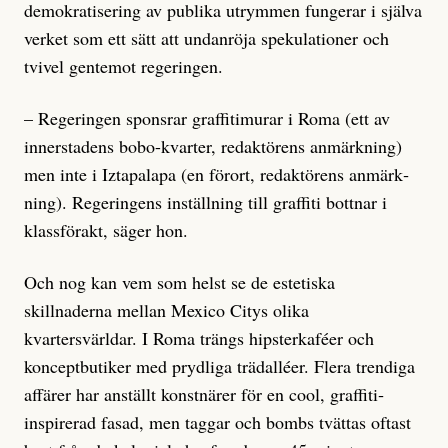
demokratisering av publika utrymmen fungerar i själva
verket som ett sätt att undanröja spekulationer och
tvivel gentemot rege­ringen.
– Regeringen sponsrar graffitimurar i Roma (ett av
innerstadens bobo-kvarter, redaktörens anmärkning)
men inte i Izta­palapa (en förort, redaktörens anmärk­
ning). Regeringens inställning till graffiti bottnar i
klassförakt, säger hon.
Och nog kan vem som helst se de este­tiska
skillnaderna mellan Mexico Citys olika
kvartersvärldar. I Roma trängs hipsterkaféer och
konceptbutiker med prydliga trädalléer. Flera trendiga
affärer har anställt konstnärer för en cool, graffiti­
inspirerad fasad, men taggar och bombs tvättas oftast