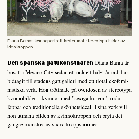
Diana Bamas kvinnoporträtt bryter mot stereotypa bilder av
idealkroppen.
Diana Bama är
Den spanska gatukonstnären
bosatt i Mexico City sedan ett och ett halvt år och har
bidragit till stadens gatugalleri med ett tiotal ekofemi­
nistiska verk. Hon tröttnade på över­dosen av stereotypa
kvinnobilder – kvinnor med ”sexiga kurvor”, röda
läppar och traditionella skönhetsideal. I sina verk vill
hon utmana bilden av kvinnokroppen och bryta det
gängse mönstret av snäva kroppsnormer.