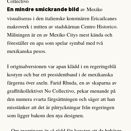
Collectivo
av Mexi­­­ko
En mindre smickrande bild
visualiseras i den italienske konst­nären Ericailcanes
makroverk i mit­ten av stadskärnan Centro Historico.
Målningen är en av Mexiko Citys mest kända och
föreställer en apa som spelar symbal med två
mexikanska pesos.
I originalversionen var apan klädd i en rege­ringsblå
kostym och bar ett presidentband i de mexikanska
färgerna över axeln. Farid Rhuda, en av skaparna av
gra­ffitikollektivet No Collectivo, pekar menande på
den numera svarta färgsättningen och säger att han
misstänker att det är påtryckningar från regeringen
som ligger bakom den nya designen.
– Om regeringen är så rädd för konsten att de behöver