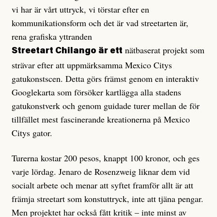
vi har är vårt uttryck, vi törstar efter en
kommunikationsform och det är vad street­arten är,
rena grafiska yttranden
nätbaserat projekt som
Streetart Chilango är ett
strävar efter att uppmärksamma Mexico Citys
gatukonstscen. Detta görs främst genom en interaktiv
Googlekarta som försöker kartlägga alla stadens
gatukonstverk och genom guidade turer mellan de för
tillfället mest fascinerande kre­ationerna på Mexico
Citys gator.
Turerna kostar 200 pesos, knappt 100 kronor, och ges
varje lördag. Jenaro de Rosenzweig lik­nar dem vid
socialt arbete och menar att syftet framför allt är att
främja street­art som konstuttryck, inte att tjäna pengar.
Men projektet har också fått kritik – inte minst av