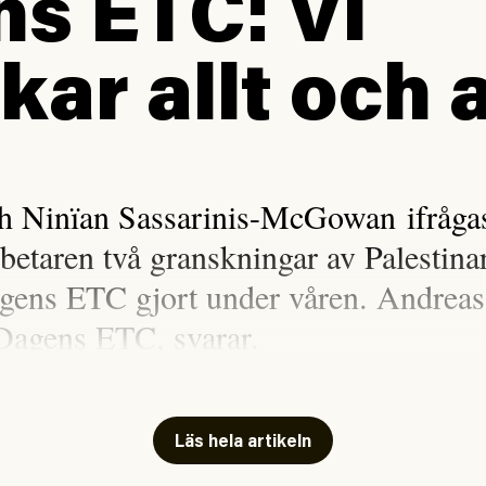
s ETC: Vi
kar allt och a
h Ninïan Sassarinis-McGowan ifrågasa
rbetaren två granskningar av Palestina
gens ETC gjort under våren. Andreas
Dagens ETC, svarar.
n Sassarinis-McGowan, som båda tillhör SAC
i Arbetaren (#54/2026) om ”
sensationalism
Läs hela artikeln
inom vänsterns medielandskap
?” Det korta svaret