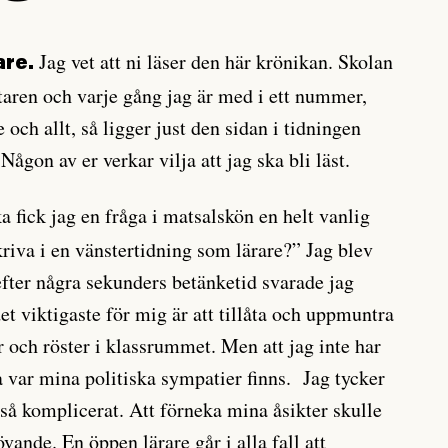
Jag vet att ni läser den här krönikan. Skolan
are.
aren och varje gång jag är med i ett nummer,
 och allt, så ligger just den sidan i tidningen
 Någon av er verkar vilja att jag ska bli läst.
a fick jag en fråga i matsalskön en helt vanlig
skriva i en vänstertidning som lärare?” Jag blev
 efter några sekunders betänketid svarade jag
det viktigaste för mig är att tillåta och uppmuntra
er och röster i klassrummet. Men att jag inte har
a var mina politiska sympatier finns. Jag tycker
r så komplicerat. Att förneka mina åsikter skulle
vande. En öppen lärare går i alla fall att