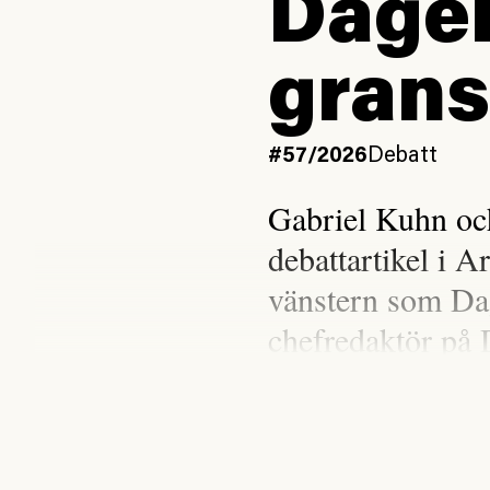
Dagen
grans
#57/2026
Debatt
Gabriel Kuhn oc
debattartikel i A
vänstern som Da
chefredaktör på 
Gabriel Kuhn och Ninïa
Syndikalisterna, undrar 
borde få styra narrativ 