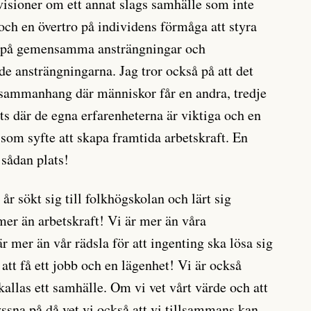
 visioner om ett annat slags samhälle som inte
ch en övertro på individens förmåga att styra
ror på gemensamma ansträngningar och
 ansträngningarna. Jag tror också på att det
 sammanhang där människor får en andra, tredje
ats där de egna erfarenheterna är viktiga och en
 som syfte att skapa framtida arbetskraft. En
 sådan plats!
år sökt sig till folkhögskolan och lärt sig
 mer än arbetskraft! Vi är mer än våra
r mer än vår rädsla för att ingenting ska lösa sig
att få ett jobb och en lägenhet! Vi är också
kallas ett samhälle. Om vi vet vårt värde och att
lyssna på då vet vi också att vi tillsammans kan