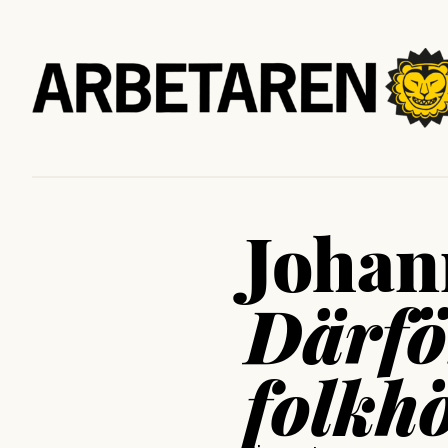
Johan
Därfö
folkh