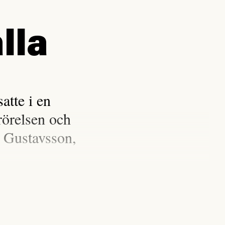
lla
tte i en
rörelsen och
 Gustavsson,