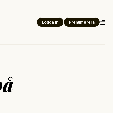
Logga in
Prenumerera
på