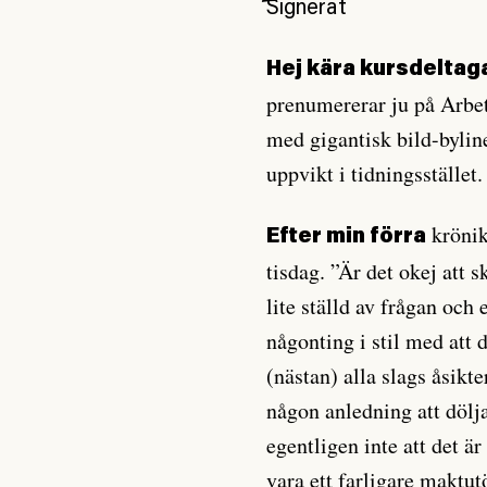
Signerat
Hej kära kursdeltag
prenumererar ju på Arbet
med gigantisk bild-byline
uppvikt i tidningsstället.
krönik
Efter min förra
tisdag. ”Är det okej att 
lite ställd av frågan och
någonting i stil med att 
(nästan) alla slags åsikt
någon anledning att dölj
egentligen inte att det ä
vara ett farligare maktutö