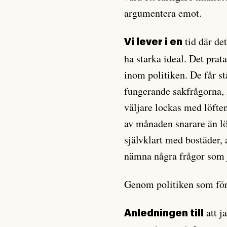
argumentera emot.
tid där det
Vi lever i en
ha starka ideal. Det prat
inom politiken. De får s
fungerande sakfrågorna, 
väljare lockas med löften
av månaden snarare än lö
självklart med bostäder, 
nämna några frågor som ja
Genom politiken som förs 
att j
Anledningen till