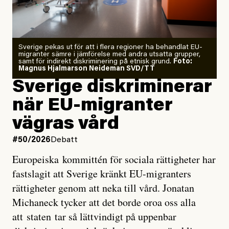
starkaste som uppmätts
Zeke Hausfather är chockad igen efter att ha
Sverige pekas ut för att i flera regioner ha behandlat EU-
analyserat hur de olika klimatmodellerna bedömer
migranter sämre i jämförelse med andra utsatta grupper,
samt för indirekt diskriminering på etnisk grund.
Foto:
läget för hur den begynnande El Niño-händelsen ska
Magnus Hjalmarson Neideman SVD/TT
utveckla sig. El Niño är ett återkommande
Sverige diskriminerar
väderfenomen som uppstår när havsvattnet i delar av
när EU-migranter
Stilla havet blir ovanligt varmt. Det påverkar vädret
vägras vård
över stora delar av världen och under
våren
har
forskare allt oftare varnat för att den här El Niñon
#50/2026
Debatt
kommer att bli extrem.
Europeiska kommittén för sociala rättigheter har
fastslagit att Sverige kränkt EU-migranters
Det verkar vara en underdrift, menar nu Zeke
rättigheter genom att neka till vård. Jonatan
Hausfather.
Michaneck tycker att det borde oroa oss alla
att staten tar så lättvindigt på uppenbar
”Det ser ut som att årets El Niño inte bara med stor