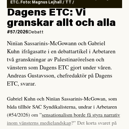
ETC. Foto: Magnus Lejhall / TT /
Dagens ETC: Vi
granskar allt och alla
#57/2026
Debatt
Ninïan Sassarinis-McGowann och Gabriel
Kuhn ifrågasatte i en debattartikel i Arbetaren
två granskningar av Palestinarörelsen och
vänstern som Dagens ETC gjort under våren.
Andreas Gustavsson, chefredaktör på Dagens
ETC, svarar.
Gabriel Kuhn och Ninïan Sassarinis-McGowan, som
båda tillhör SAC Syndikalisterna, undrar i Arbetaren
(#54/2026) om ”
sensationalism borde få styra narrativ
inom vänsterns medielandskap
?” Det korta svaret på