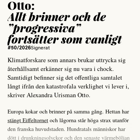
Otto:
Allt brinner och de
”progressiva”
fortsätter som vanligt
#50/2026
Signerat
Klimatforskare som annars brukar uttrycka sig
återhållsamt erkänner sig nu vara i chock.
Samtidigt befinner sig det offentliga samtalet
långt ifrån den katastrofala verklighet vi lever i,
skriver Alexandra Urisman Otto.
Europa kokar och brinner på samma gång. Hettan har
stängt Eiffeltornet
och lågorna står höga strax utanför
den franska huvudstaden. Hundratals människor har
dött i drunkningsolyckor och den senaste värmeböljan