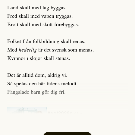
Land skall med lag byggas.
Fred skall med vapen tryggas.
Brott skall med skott förebyggas.
Folket från folkbildning skall renas.
Med
hederlig
är det svensk som menas.
Kvinnor i slöjor skall stenas.
Det är alltid dom, aldrig vi.
Så spelas den här tidens melodi.
Fängslade barn gör dig fri.
#54/2026
Kultur
Snart skrivs boken ”Barn i
fängelse”