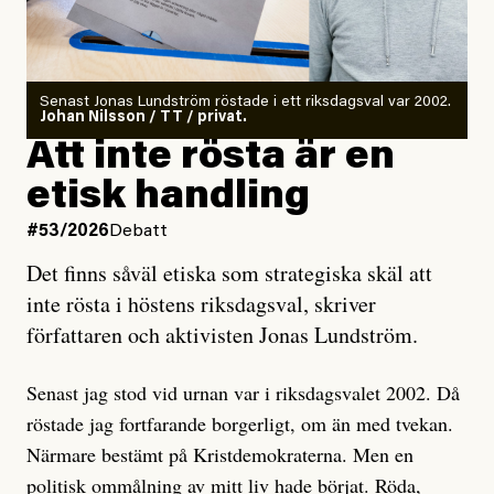
Det finns en väldigt enkel regel inom alla politiska
rörelser när det gäller misstänkta infiltratörer:
Antingen har en bevis på att de är infiltratörer, och då
Senast Jonas Lundström röstade i ett riksdagsval var 2002.
ska en gå ut med det så fort det bara går för att skydda
Johan Nilsson / TT / privat.
rörelsen. Eller så har en inga bevis, bara misstankar,
Att inte rösta är en
och då ska en efterforska diskret, just för att inte skapa
etisk handling
oro inom rörelsen.
#53/2026
Debatt
Artikeln undersöker inte, som ETC påstår, ”vad som
Det finns såväl etiska som strategiska skäl att
är sant, vad som är rykten”, utan den bidrar bara till
inte rösta i höstens riksdagsval, skriver
ännu mer ryktesspridning. Det finns inte ett enda bevis
författaren och aktivisten Jonas Lundström.
på eller ens ett övertygande argument för att den
misstänkta personen är en infiltratör. Det som läsaren
Senast jag stod vid urnan var i riksdagsvalet 2002. Då
får veta är att personen har ändrat sina politiska åsikter
röstade jag fortfarande borgerligt, om än med tvekan.
under åren, att den har raderat tidigare innehåll på sina
Närmare bestämt på Kristdemokraterna. Men en
sociala medier, att artikelns författare inte förstår sig
politisk ommålning av mitt liv hade börjat. Röda,