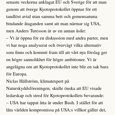
senaste veckorna anklagat EU och Sverige för att man
genom att överge Kyotoprotokollet öppnar för ett
tandlöst avtal utan samma bett och gemensamma
bindande åtaganden samt att man närmar sig USA,
men Anders Turesson är av en annan åsikt:
– Vi är öppna för en diskussion med andra parter, men
vi har noga analyserat och övervägt vilka alternativ
som finns och kommit fram till att vårt nya förslag ger
en högre sannolikhet för högre ambitioner. Vi är
angelägna om att Kyotoprotokollet inte blir en sak bara
för Europa.
Niclas Hällström, klimatexpert på
Naturskyddsföreningen, skulle önska att EU visade
ledarskap och stred för Kyotoprotokollets bevarande:
– USA har tappat åtta år under Bush. I stället för att
låta världen kompromissa på USA:s villkor gäller det,