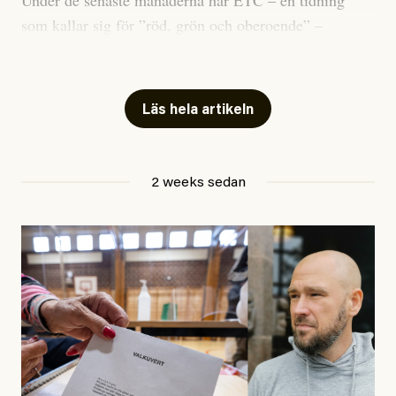
Under de senaste månaderna har ETC – en tidning
som kallar sig för ”röd, grön och oberoende” –
publicerat två artiklar som vi gärna vill kommentera.
Artiklarna väcker flera frågor: Vem är det som ETC
skriver för? Vad betyder det att vara en ”röd, grön och
Läs hela artikeln
oberoende” tidning? Och vad är egentligen bra
journalistik?
2 weeks sedan
Den första artikeln publicerades den 10 mars 2026.
Titeln är
”Mystiska mannen förföljde ministern –
utpekas som israelisk infiltratör”
. Enligt ingressen
handlar artikeln om en person vars ”bakgrund skapar
splittring och oro i rörelsen”. Problemet är att artikeln
skapar betydligt mer oro i palestinarörelsen – och den
oberoende vänstern – än den porträtterade personen
eller dess bakgrund.