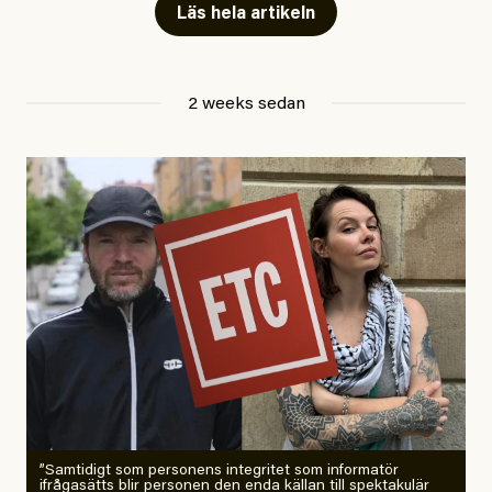
Läs hela artikeln
Jesper Lundby
2 weeks sedan
Publicerad
29 July, 2026
Uppdaterad
29 July, 2026
”Samtidigt som personens integritet som informatör
ifrågasätts blir personen den enda källan till spektakulär