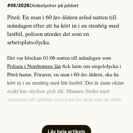
på att laga en gammal bod.
#56/2026
Dödsolyckor på jobbet
Piteå: En man i 60 års-åldern avled natten till
Jag sökte ljuset och meningen,
måndagen efter att ha kört in i en stenhög med
efter det som var rent, rätt och sant,
lastbil, polisen utreder det som en
och aldrig såg jag det klarare än
arbetsplatsolycka.
när jag ombord på bussen hjälpte en tant.
Det var klockan 01:06 natten till måndagen som
Polisen i Norrbottens län
fick larm om singelolycka i
#23/2026
Intervjun
Jesper Lundby: ”Livet i sig
Piteå hamn. Föraren, en man i 60-års åldern, ska ha
är ganska politiskt”
kört in i en stenhög med lätt lastbil. Det är ännu okänt
exakt hur olyckan gick till. Mannen fördes med
ambulans till sjukhus men hans liv gick inte att rädda.
Jesper Lundby
– Vi utreder det som en arbetsplatsolycka och har
Publicerad
5 August, 2026
samlat in kameraövervakning och hållit förhör på
platsen, säger Elis Brännström, RLC-befäl på polisens
Läs hela artikeln