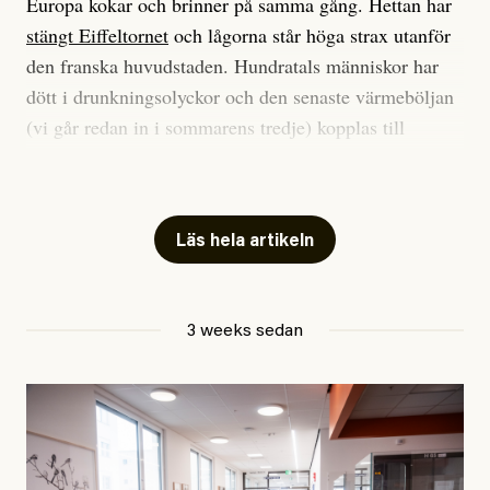
Europa kokar och brinner på samma gång. Hettan har
stängt Eiffeltornet
och lågorna står höga strax utanför
den franska huvudstaden. Hundratals människor har
dött i drunkningsolyckor och den senaste värmeböljan
(vi går redan in i sommarens tredje) kopplas till
tiotusentals för tidiga
dödsfall
.
Har du också panik i hettan? Känns det som en
mardröm? Bra, allt annat vore fullständigt orimligt.
Läs hela artikeln
Klimatforskaren Zeke Hausfather
skrev
på måndagen
att han brukar vara ganska återhållsam när han
3 weeks sedan
diskuterar klimatdata. Bara en enda gång – i
september 2023, när de globala temperaturerna för
månaden visade sig vara hela 0,5 °C varmare än någon
tidigare septembermånad – har han blivit chockad.