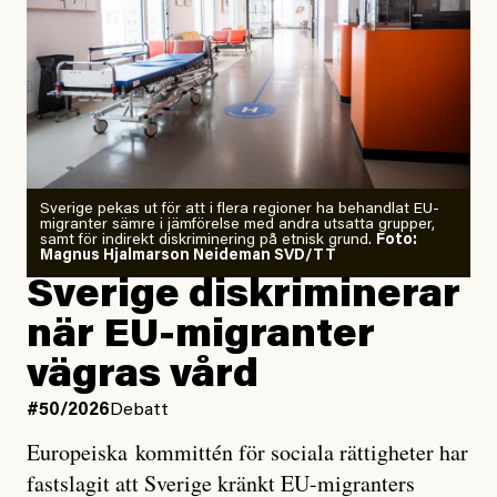
”Fram till i dag”, skriver han.
Årets El Niño kan bli den
starkaste som uppmätts
Zeke Hausfather är chockad igen efter att ha
Sverige pekas ut för att i flera regioner ha behandlat EU-
analyserat hur de olika klimatmodellerna bedömer
migranter sämre i jämförelse med andra utsatta grupper,
samt för indirekt diskriminering på etnisk grund.
Foto:
läget för hur den begynnande El Niño-händelsen ska
Magnus Hjalmarson Neideman SVD/TT
utveckla sig. El Niño är ett återkommande
Sverige diskriminerar
väderfenomen som uppstår när havsvattnet i delar av
när EU-migranter
Stilla havet blir ovanligt varmt. Det påverkar vädret
vägras vård
över stora delar av världen och under
våren
har
forskare allt oftare varnat för att den här El Niñon
#50/2026
Debatt
kommer att bli extrem.
Europeiska kommittén för sociala rättigheter har
fastslagit att Sverige kränkt EU-migranters
Det verkar vara en underdrift, menar nu Zeke