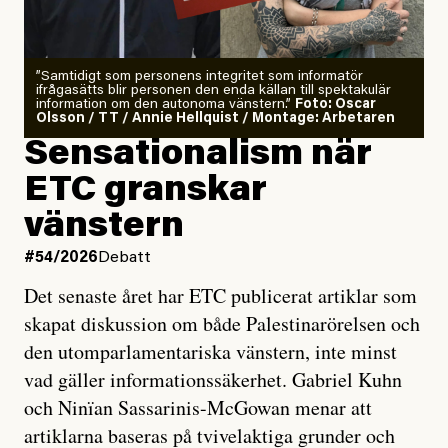
”Samtidigt som personens integritet som informatör
ifrågasätts blir personen den enda källan till spektakulär
information om den autonoma vänstern.”
Foto: Oscar
Olsson / TT / Annie Hellquist / Montage: Arbetaren
Sensationalism när
ETC granskar
vänstern
#54/2026
Debatt
Det senaste året har ETC publicerat artiklar som
skapat diskussion om både Palestinarörelsen och
den utomparlamentariska vänstern, inte minst
vad gäller informationssäkerhet. Gabriel Kuhn
och Ninïan Sassarinis-McGowan menar att
artiklarna baseras på tvivelaktiga grunder och