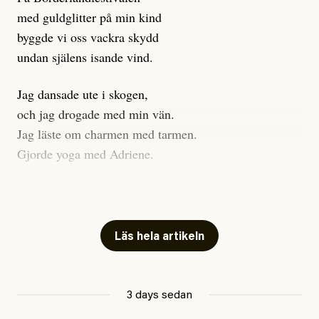
med guldglitter på min kind
byggde vi oss vackra skydd
undan själens isande vind.
Jag dansade ute i skogen,
och jag drogade med min vän.
Jag läste om charmen med tarmen.
Gjorde yoga med Adriene.
Jag gick till psykologen
för en ADHD-utredning.
Jag gick djupt ner i mitt trauma.
Läs hela artikeln
Undersökte min anknytning
Att vara ekonomiskt beroende
3 days sedan
ville jag gärna sluta