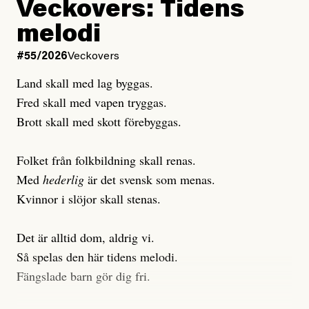
Veckovers: Tidens
Publicerad
3 August, 2026
melodi
Uppdaterad
3 August, 2026
#55/2026
Veckovers
Land skall med lag byggas.
Fred skall med vapen tryggas.
Brott skall med skott förebyggas.
Folket från folkbildning skall renas.
Med
hederlig
är det svensk som menas.
Kvinnor i slöjor skall stenas.
Det är alltid dom, aldrig vi.
Så spelas den här tidens melodi.
Fängslade barn gör dig fri.