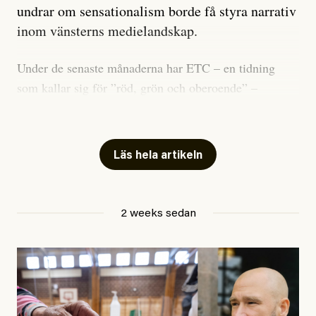
undrar om sensationalism borde få styra narrativ
inom vänsterns medielandskap.
Under de senaste månaderna har ETC – en tidning
som kallar sig för ”röd, grön och oberoende” –
publicerat två artiklar som vi gärna vill kommentera.
Artiklarna väcker flera frågor: Vem är det som ETC
skriver för? Vad betyder det att vara en ”röd, grön och
Läs hela artikeln
oberoende” tidning? Och vad är egentligen bra
journalistik?
2 weeks sedan
Den första artikeln publicerades den 10 mars 2026.
Titeln är
”Mystiska mannen förföljde ministern –
utpekas som israelisk infiltratör”
. Enligt ingressen
handlar artikeln om en person vars ”bakgrund skapar
splittring och oro i rörelsen”. Problemet är att artikeln