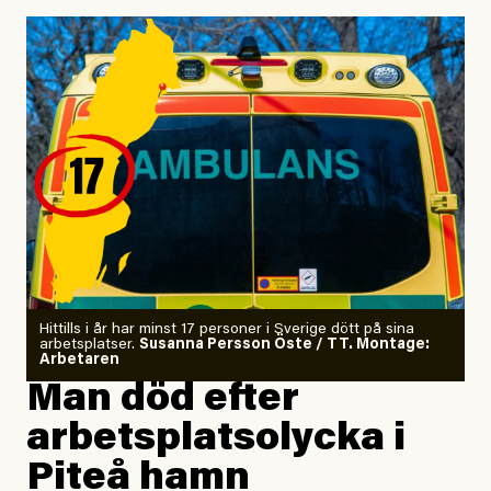
så jag investerade allt jag ägde
i en kryptovaluta.
Jag gjorde en digital detox
för att höra tankarna snacka.
Jag letade tantrisk närhet
på kursgården Ängsbacka.
Jag är tränad i kontaktimprodans
och utbildad kaospilot.
Om läkaren säger vaccinera dig
Hittills i år har minst 17 personer i Sverige dött på sina
arbetsplatser.
Susanna Persson Öste / TT. Montage:
så säger jag tvärtemot.
Arbetaren
Man död efter
Jag lärde mig renovera
arbetsplatsolycka i
enligt uråldrig metod
och lade min sista ungdom
Piteå hamn