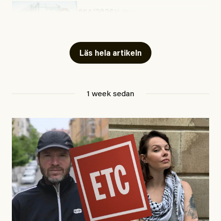
#54/2026
Kultur
Snart skrivs boken ”Barn i
fängelse”
Läs hela artikeln
Jesper Lundby
1 week sedan
Publicerad
29 July, 2026
Uppdaterad
29 July, 2026