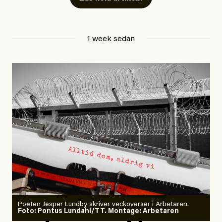
ledningscentral till
svt Norrbotten
.
Anhöriga är underrättade.
1 week sedan
Hittills i år har minst 17 personer i Sverige dött på sina
arbetsplatser, enligt Arbetsmiljöverkets statistik.
#44/2026
Dödsolyckor på jobbet
Larmet från
Arbetsmiljöverket:
Dödsolyckorna har slutat
minska
Poeten Jesper Lundby skriver veckoverser i Arbetaren.
Joel Kellgren
Foto: Pontus Lundahl/TT. Montage: Arbetaren