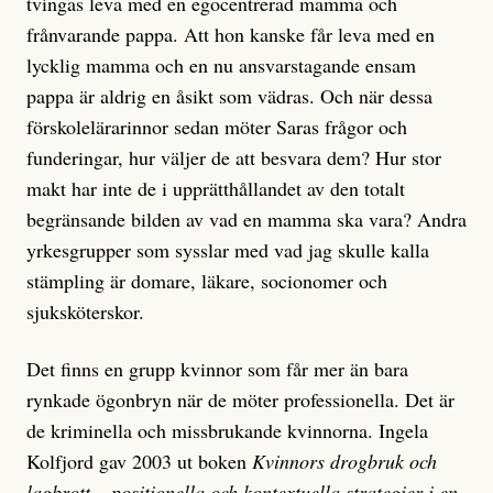
tvingas leva med en egocentrerad mamma och
frånvarande pappa. Att hon kanske får leva med en
lycklig mamma och en nu ansvarstagande ensam
pappa är aldrig en åsikt som vädras. Och när dessa
förskolelärarinnor sedan möter Saras frågor och
funderingar, hur väljer de att besvara dem? Hur stor
makt har inte de i upprätthållandet av den totalt
begränsande bilden av vad en mamma ska vara? Andra
yrkesgrupper som sysslar med vad jag skulle kalla
stämpling är domare, läkare, socionomer och
sjuksköterskor.
Det finns en grupp kvinnor som får mer än bara
rynkade ögonbryn när de möter professionella. Det är
de kriminella och missbrukande kvinnorna. Ingela
Kolfjord gav 2003 ut boken
Kvinnors drogbruk och
lagbrott – positionella och kontextuella strategier i en