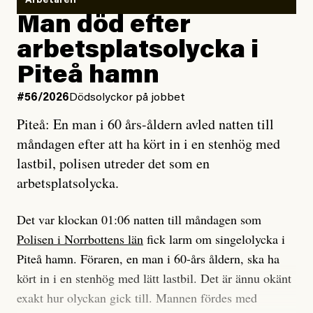
Vem är det som Dagens ETC skriver för?
Arbetaren
Man död efter
Jag lärde mig renovera
Vad betyder det att vara en röd, grön och oberoende
arbetsplatsolycka i
enligt uråldrig metod
tidning?
och lade min sista ungdom
Piteå hamn
på att laga en gammal bod.
Vad är bra journalistik?
#56/2026
Dödsolyckor på jobbet
Piteå: En man i 60 års-åldern avled natten till
Jag sökte ljuset och meningen,
Ett försök till korta svar som jag hoppas kan förtydliga
måndagen efter att ha kört in i en stenhög med
efter det som var rent, rätt och sant,
för Kuhn och Sassarinis-McGowan och andra hur jag
lastbil, polisen utreder det som en
och aldrig såg jag det klarare än
som chefredaktör ser på Dagens ETC:s uppdrag och
arbetsplatsolycka.
när jag ombord på bussen hjälpte en tant.
roll.
Det var klockan 01:06 natten till måndagen som
Vi skriver för våra läsare som vill bli informerade,
Polisen i Norrbottens län
fick larm om singelolycka i
#23/2026
Intervjun
överraskade, bekräftade, utmanade – och som kräver
Jesper Lundby: ”Livet i sig
Piteå hamn. Föraren, en man i 60-års åldern, ska ha
att vi granskar allt och alla.
är ganska politiskt”
kört in i en stenhög med lätt lastbil. Det är ännu okänt
exakt hur olyckan gick till. Mannen fördes med
Vi är som sagt en röd, grön och oberoende tidning.