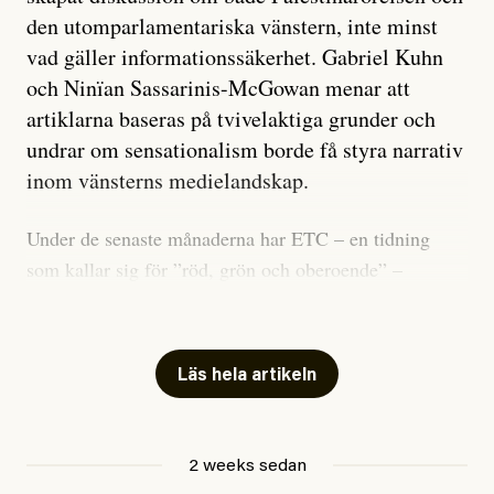
den utomparlamentariska vänstern, inte minst
vad gäller informationssäkerhet. Gabriel Kuhn
och Ninïan Sassarinis-McGowan menar att
artiklarna baseras på tvivelaktiga grunder och
undrar om sensationalism borde få styra narrativ
inom vänsterns medielandskap.
Under de senaste månaderna har ETC – en tidning
som kallar sig för ”röd, grön och oberoende” –
publicerat två artiklar som vi gärna vill kommentera.
Artiklarna väcker flera frågor: Vem är det som ETC
skriver för? Vad betyder det att vara en ”röd, grön och
Läs hela artikeln
oberoende” tidning? Och vad är egentligen bra
journalistik?
2 weeks sedan
Den första artikeln publicerades den 10 mars 2026.