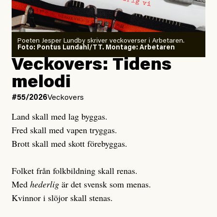
granskar vänstern
Poeten Jesper Lundby skriver veckoverser i Arbetaren.
Joel Kellgren
Foto: Pontus Lundahl/TT. Montage: Arbetaren
Debattartikel i Arbetaren
Veckovers: Tidens
Publicerad
3 August, 2026
Publicerad
6 August, 2026
melodi
Uppdaterad
3 August, 2026
Uppdaterad
7 August, 2026
#55/2026
Veckovers
Land skall med lag byggas.
Fred skall med vapen tryggas.
Brott skall med skott förebyggas.
Folket från folkbildning skall renas.
Med
hederlig
är det svensk som menas.
Kvinnor i slöjor skall stenas.