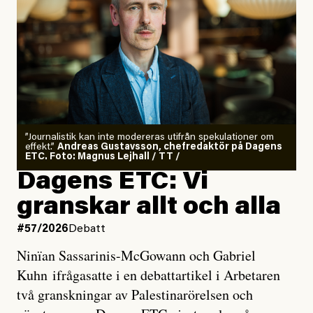
”Journalistik kan inte modereras utifrån spekulationer om
effekt.”
Andreas Gustavsson, chefredaktör på Dagens
ETC. Foto: Magnus Lejhall / TT /
Dagens ETC: Vi
granskar allt och alla
#57/2026
Debatt
Ninïan Sassarinis-McGowann och Gabriel
Kuhn ifrågasatte i en debattartikel i Arbetaren
två granskningar av Palestinarörelsen och