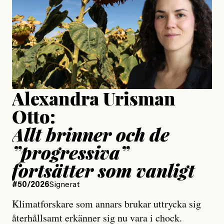
Publicerad
24 July, 2026
Jesper Lundby
Publicerad
15 July, 2026
Uppdaterad
15 July, 2026
Alexandra Urisman
Otto:
Allt brinner och de
”progressiva”
fortsätter som vanligt
#50/2026
Signerat
Klimatforskare som annars brukar uttrycka sig
återhållsamt erkänner sig nu vara i chock.