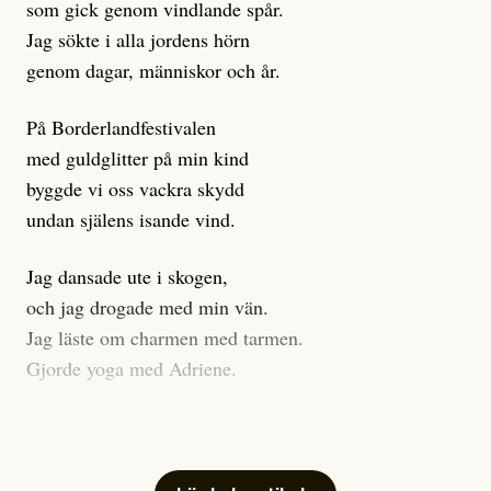
som gick genom vindlande spår.
Journalistiken är låst. En klatschig men korrekt rubrik
Jag sökte i alla jordens hörn
gör förhoppningsvis att en nyfiken beställer
genom dagar, människor och år.
prenumeration, men den avslutas sekunder senare om
inte journalistiken levererar substans. Självklart bygger
På Borderlandfestivalen
dessa granskningar på olika källor, alltifrån domar till
med guldglitter på min kind
en mängd intervjupersoner, inklusive generös
byggde vi oss vackra skydd
möjlighet att bemöta för såväl personen vars motiv att
undan själens isande vind.
engagera sig i Palestinarörelsen ifrågasätts som de
grupper där Säpo-resursen samlade in uppgifter.
Jag dansade ute i skogen,
Researchen är grundlig.
och jag drogade med min vän.
Jag läste om charmen med tarmen.
Möjligen är det egentligen inte journalistikens metod
Gjorde yoga med Adriene.
som stör?
Jag gick till psykologen
Kuhn och Sassarinis-McGowan återkommer till att
för en ADHD-utredning.
artiklarna ”inte är bra för” och ”skapar betydligt mer