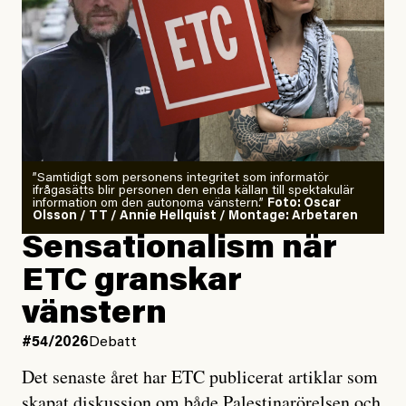
”Samtidigt som personens integritet som informatör
ifrågasätts blir personen den enda källan till spektakulär
information om den autonoma vänstern.”
Foto: Oscar
Olsson / TT / Annie Hellquist / Montage: Arbetaren
Sensationalism när
ETC granskar
vänstern
#54/2026
Debatt
Det senaste året har ETC publicerat artiklar som
skapat diskussion om både Palestinarörelsen och