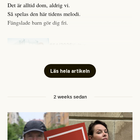
Det är alltid dom, aldrig vi.
Så spelas den här tidens melodi.
Fängslade barn gör dig fri.
#54/2026
Kultur
Snart skrivs boken ”Barn i
fängelse”
Läs hela artikeln
Jesper Lundby
2 weeks sedan
Publicerad
29 July, 2026
Uppdaterad
29 July, 2026