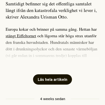
Samtidigt befinner sig det offentliga samtalet
långt ifrån den katastrofala verklighet vi lever i,
skriver Alexandra Urisman Otto.
Europa kokar och brinner på samma gång. Hettan har
stängt Eiffeltornet
och lågorna står höga strax utanför
den franska huvudstaden. Hundratals människor har
dött i drunkningsolyckor och den senaste värmeböljan
(vi går redan in i sommarens tredje) kopplas till
tiotusentals för tidiga
dödsfall
.
Har du också panik i hettan? Känns det som en
mardröm? Bra, allt annat vore fullständigt orimligt.
Läs hela artikeln
Klimatforskaren Zeke Hausfather
skrev
på måndagen
att han brukar vara ganska återhållsam när han
4 weeks sedan