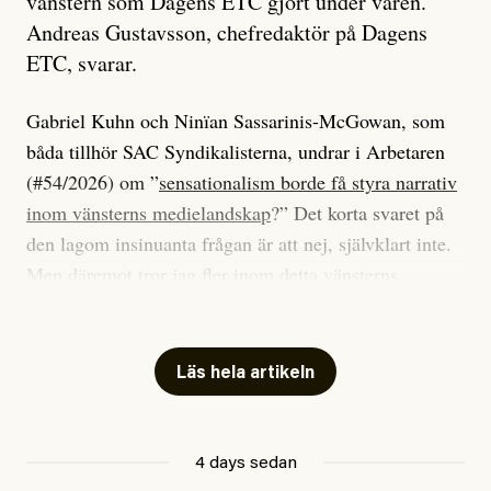
vänstern som Dagens ETC gjort under våren.
Andreas Gustavsson, chefredaktör på Dagens
ETC, svarar.
Gabriel Kuhn och Ninïan Sassarinis-McGowan, som
båda tillhör SAC Syndikalisterna, undrar i Arbetaren
(#54/2026) om ”
sensationalism borde få styra narrativ
inom vänsterns medielandskap
?” Det korta svaret på
den lagom insinuanta frågan är att nej, självklart inte.
Men däremot tror jag fler inom detta vänsterns
medielandskap skulle må bra av en sund populism, i
betydelsen att göra avslöjande och undersökande
journalistik som vänder sig till många snarare än att
Läs hela artikeln
jaga inbördes beundran. Det har i alla fall fungerat för
Dagens ETC.
4 days sedan
Det är två specifika artiklar som Kuhn och Sassarinis-