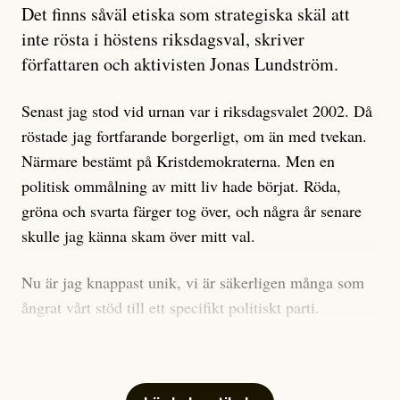
Artikeln undersöker inte, som ETC påstår, ”vad som
Det finns såväl etiska som strategiska skäl att
är sant, vad som är rykten”, utan den bidrar bara till
inte rösta i höstens riksdagsval, skriver
ännu mer ryktesspridning. Det finns inte ett enda bevis
författaren och aktivisten Jonas Lundström.
på eller ens ett övertygande argument för att den
misstänkta personen är en infiltratör. Det som läsaren
Senast jag stod vid urnan var i riksdagsvalet 2002. Då
får veta är att personen har ändrat sina politiska åsikter
röstade jag fortfarande borgerligt, om än med tvekan.
under åren, att den har raderat tidigare innehåll på sina
Närmare bestämt på Kristdemokraterna. Men en
sociala medier, att artikelns författare inte förstår sig
politisk ommålning av mitt liv hade börjat. Röda,
på personens ekonomi och att det tydligen finns
gröna och svarta färger tog över, och några år senare
anonyma röster inom rörelsen som säger saker som
skulle jag känna skam över mitt val.
”Om du frågar mig så är han en infiltratör”. Det kan
anses vara anledningar att titta närmare på personen,
Nu är jag knappast unik, vi är säkerligen många som
men ingenting av detta är tillräckligt för att hänga ut
ångrat vårt stöd till ett specifikt politiskt parti.
den. Personen nämns visserligen inte vid namn i
Avsevärt färre är de som fått kalla fötter inför
artikeln men är lätt att identifiera för alla som är aktiva
röstningen som sådan.
inom palestinarörelsen.