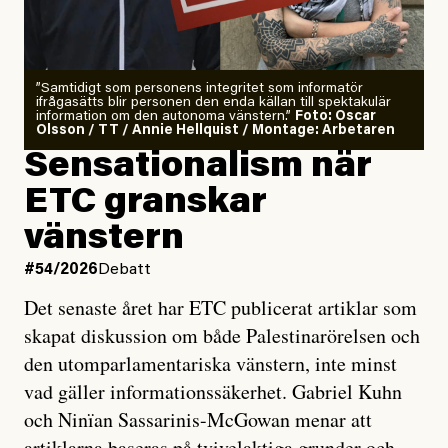
”Samtidigt som personens integritet som informatör
ifrågasätts blir personen den enda källan till spektakulär
information om den autonoma vänstern.”
Foto: Oscar
Olsson / TT / Annie Hellquist / Montage: Arbetaren
Sensationalism när
ETC granskar
vänstern
#54/2026
Debatt
Det senaste året har ETC publicerat artiklar som
skapat diskussion om både Palestinarörelsen och
den utomparlamentariska vänstern, inte minst
vad gäller informationssäkerhet. Gabriel Kuhn
och Ninïan Sassarinis-McGowan menar att
artiklarna baseras på tvivelaktiga grunder och