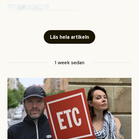
#54/2026
Kultur
Snart skrivs boken ”Barn i
fängelse”
Läs hela artikeln
Jesper Lundby
1 week sedan
Publicerad
29 July, 2026
Uppdaterad
29 July, 2026