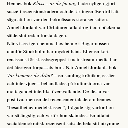
Hennes bok
Klass – är du fin nog
hade nyligen gjort
succé i recensionskadern och det är ingen överdrift att
säga att hon var den bokmässans stora sensation.
Anneli Jordahl var författaren alla drog i och böckerna
sålde slut redan första dagen.
När vi ses igen hemma hos henne i Bagarmossen
utanför Stockholm har mycket hänt. Efter en kort
renässans för klassbegreppet i mainstream-media har
det återigen förpassats bort. När Anneli Jordahls bok
Var kommer du ifrån?
– en samling krönikor, essäer
och intervjuer – behandlades på kultursidorna var
mottagandet inte lika översvallande. De flesta var
positiva, men en del recensenter talade om hennes
”besatthet av medelklassen”, frågade sig varför hon
var så ängslig och varför hon skämdes. En uttalat
socialdemokratisk recensent satsade hela sitt utrymme