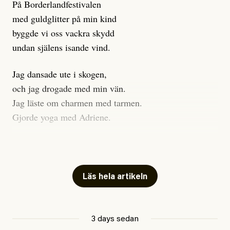
På Borderlandfestivalen
med guldglitter på min kind
byggde vi oss vackra skydd
undan själens isande vind.
Jag dansade ute i skogen,
och jag drogade med min vän.
Jag läste om charmen med tarmen.
Gjorde yoga med Adriene.
Jag gick till psykologen
för en ADHD-utredning.
Jag gick djupt ner i mitt trauma.
Läs hela artikeln
Undersökte min anknytning
Att vara ekonomiskt beroende
3 days sedan