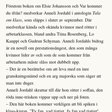
Förutom boken om Elsie Johansson och Var kommer
du ifrån? medverkar Anneli Jordahl i antologin
Tala
om klass
, som släpps i slutet av september. Där
medverkar kända och okända kvinnor med rötter i
arbetarklassen, bland andra Tiina Rosenberg, Lo
Kauppi och Gudrun Schyman. Anneli Jordahls bidrag
är en novell om prestationsångest, den som många
kvinnor lider av och som de som kommer från
arbetarhem måste slåss mot dubbelt upp.
– Det är en berättelse om att leva med en inre
granskningsnämd och en arg majorska som säger att
man inte duger.
Anneli Jordahl skrattar till där hon sitter i soffan, den
röda inne-träskon vippar upp och ner på foten.
– Den här boken kommer verkligen att bli spiken i
klass-kistan. ”Fy fan, vad tjatigt, fy fan vad tjatigt!