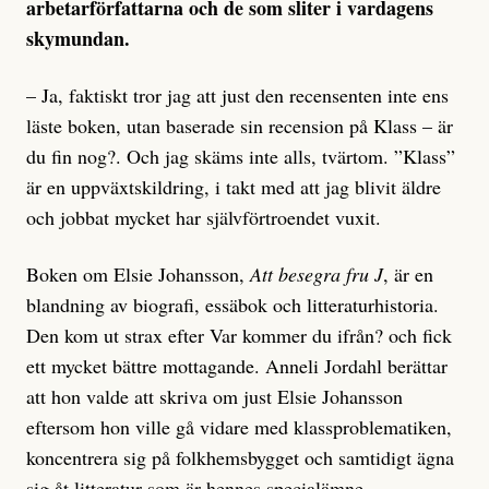
arbetarförfattarna och de som sliter i vardagens
skymundan.
– Ja, faktiskt tror jag att just den recensenten inte ens
läste boken, utan baserade sin recension på Klass – är
du fin nog?. Och jag skäms inte alls, tvärtom. ”Klass”
är en uppväxtskildring, i takt med att jag blivit äldre
och jobbat mycket har självförtroendet vuxit.
Boken om Elsie Johansson,
Att besegra fru J
, är en
blandning av biografi, essäbok och litteraturhistoria.
Den kom ut strax efter Var kommer du ifrån? och fick
ett mycket bättre mottagande. Anneli Jordahl berättar
att hon valde att skriva om just Elsie Johansson
eftersom hon ville gå vidare med klassproblematiken,
koncentrera sig på folkhemsbygget och samtidigt ägna
sig åt litteratur som är hennes specialämne.