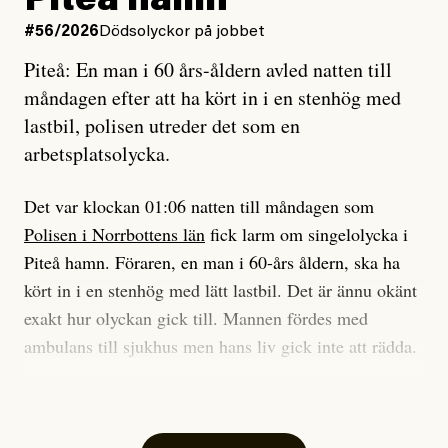
Piteå hamn
på att laga en gammal bod.
#56/2026
Dödsolyckor på jobbet
Piteå: En man i 60 års-åldern avled natten till
Jag sökte ljuset och meningen,
måndagen efter att ha kört in i en stenhög med
efter det som var rent, rätt och sant,
lastbil, polisen utreder det som en
och aldrig såg jag det klarare än
arbetsplatsolycka.
när jag ombord på bussen hjälpte en tant.
Det var klockan 01:06 natten till måndagen som
Polisen i Norrbottens län
fick larm om singelolycka i
#23/2026
Intervjun
Jesper Lundby: ”Livet i sig
Piteå hamn. Föraren, en man i 60-års åldern, ska ha
är ganska politiskt”
kört in i en stenhög med lätt lastbil. Det är ännu okänt
exakt hur olyckan gick till. Mannen fördes med
ambulans till sjukhus men hans liv gick inte att rädda.
Jesper Lundby
– Vi utreder det som en arbetsplatsolycka och har
Publicerad
5 August, 2026
samlat in kameraövervakning och hållit förhör på