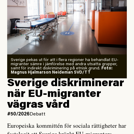
”Fram till i dag”, skriver han.
Årets El Niño kan bli den
starkaste som uppmätts
Zeke Hausfather är chockad igen efter att ha
Sverige pekas ut för att i flera regioner ha behandlat EU-
analyserat hur de olika klimatmodellerna bedömer
migranter sämre i jämförelse med andra utsatta grupper,
samt för indirekt diskriminering på etnisk grund.
Foto:
läget för hur den begynnande El Niño-händelsen ska
Magnus Hjalmarson Neideman SVD/TT
utveckla sig. El Niño är ett återkommande
Sverige diskriminerar
väderfenomen som uppstår när havsvattnet i delar av
när EU-migranter
Stilla havet blir ovanligt varmt. Det påverkar vädret
vägras vård
över stora delar av världen och under
våren
har
forskare allt oftare varnat för att den här El Niñon
#50/2026
Debatt
kommer att bli extrem.
Europeiska kommittén för sociala rättigheter har
fastslagit att Sverige kränkt EU-migranters