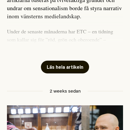
undrar om sensationalism borde få styra narrativ
inom vänsterns medielandskap.
Under de senaste månaderna har ETC – en tidning
som kallar sig för ”röd, grön och oberoende” –
publicerat två artiklar som vi gärna vill kommentera.
Artiklarna väcker flera frågor: Vem är det som ETC
skriver för? Vad betyder det att vara en ”röd, grön och
Läs hela artikeln
oberoende” tidning? Och vad är egentligen bra
journalistik?
2 weeks sedan
Den första artikeln publicerades den 10 mars 2026.
Titeln är
”Mystiska mannen förföljde ministern –
utpekas som israelisk infiltratör”
. Enligt ingressen
handlar artikeln om en person vars ”bakgrund skapar
splittring och oro i rörelsen”. Problemet är att artikeln