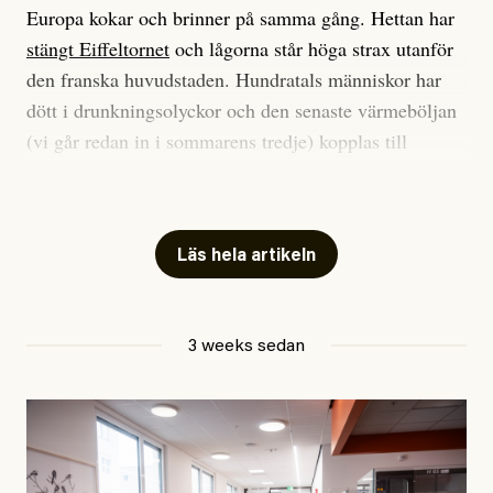
Europa kokar och brinner på samma gång. Hettan har
stängt Eiffeltornet
och lågorna står höga strax utanför
den franska huvudstaden. Hundratals människor har
dött i drunkningsolyckor och den senaste värmeböljan
(vi går redan in i sommarens tredje) kopplas till
tiotusentals för tidiga
dödsfall
.
Har du också panik i hettan? Känns det som en
mardröm? Bra, allt annat vore fullständigt orimligt.
Läs hela artikeln
Klimatforskaren Zeke Hausfather
skrev
på måndagen
att han brukar vara ganska återhållsam när han
3 weeks sedan
diskuterar klimatdata. Bara en enda gång – i
september 2023, när de globala temperaturerna för
månaden visade sig vara hela 0,5 °C varmare än någon
tidigare septembermånad – har han blivit chockad.