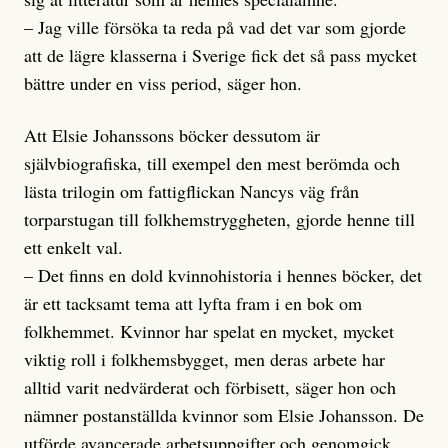
– Jag ville försöka ta reda på vad det var som gjorde
att de lägre klasserna i Sverige fick det så pass mycket
bättre under en viss period, säger hon.
Att Elsie Johanssons böcker dessutom är
självbiografiska, till exempel den mest berömda och
lästa trilogin om fattigflickan Nancys väg från
torparstugan till folkhemstryggheten, gjorde henne till
ett enkelt val.
– Det finns en dold kvinnohistoria i hennes böcker, det
är ett tacksamt tema att lyfta fram i en bok om
folkhemmet. Kvinnor har spelat en mycket, mycket
viktig roll i folkhemsbygget, men deras arbete har
alltid varit nedvärderat och förbisett, säger hon och
nämner postanställda kvinnor som Elsie Johansson. De
utförde avancerade arbetsuppgifter och genomgick