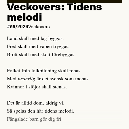
Veckovers: Tidens
Publicerad
3 August, 2026
melodi
Uppdaterad
3 August, 2026
#55/2026
Veckovers
Land skall med lag byggas.
Fred skall med vapen tryggas.
Brott skall med skott förebyggas.
Folket från folkbildning skall renas.
Med
hederlig
är det svensk som menas.
Kvinnor i slöjor skall stenas.
Det är alltid dom, aldrig vi.
Så spelas den här tidens melodi.
Fängslade barn gör dig fri.