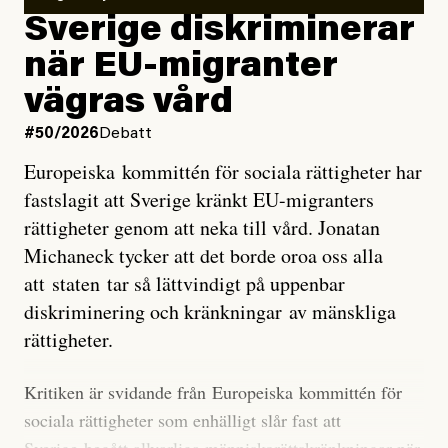
utveckla sig. El Niño är ett återkommande
Sverige diskriminerar
väderfenomen som uppstår när havsvattnet i delar av
när EU-migranter
Stilla havet blir ovanligt varmt. Det påverkar vädret
vägras vård
över stora delar av världen och under
våren
har
forskare allt oftare varnat för att den här El Niñon
#50/2026
Debatt
kommer att bli extrem.
Europeiska kommittén för sociala rättigheter har
fastslagit att Sverige kränkt EU-migranters
Det verkar vara en underdrift, menar nu Zeke
rättigheter genom att neka till vård. Jonatan
Hausfather.
Michaneck tycker att det borde oroa oss alla
att staten tar så lättvindigt på uppenbar
”Det ser ut som att årets El Niño inte bara med stor
diskriminering och kränkningar av mänskliga
sannolikhet kommer att bli den starkaste sedan
rättigheter.
tillförlitliga mätningar inleddes – den kan till och med
bli den starkaste med en verkligt häpnadsväckande
Kritiken är svidande från Europeiska kommittén för
marginal”, skriver han.
sociala rättigheter som enhälligt slår fast att