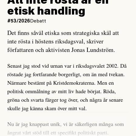
Att inte rösta är en
och då ska en efterforska diskret, just för att inte skapa
etisk handling
oro inom rörelsen.
#53/2026
Debatt
Artikeln undersöker inte, som ETC påstår, ”vad som
Det finns såväl etiska som strategiska skäl att
är sant, vad som är rykten”, utan den bidrar bara till
inte rösta i höstens riksdagsval, skriver
ännu mer ryktesspridning. Det finns inte ett enda bevis
författaren och aktivisten Jonas Lundström.
på eller ens ett övertygande argument för att den
misstänkta personen är en infiltratör. Det som läsaren
Senast jag stod vid urnan var i riksdagsvalet 2002. Då
får veta är att personen har ändrat sina politiska åsikter
röstade jag fortfarande borgerligt, om än med tvekan.
under åren, att den har raderat tidigare innehåll på sina
Närmare bestämt på Kristdemokraterna. Men en
sociala medier, att artikelns författare inte förstår sig
politisk ommålning av mitt liv hade börjat. Röda,
på personens ekonomi och att det tydligen finns
gröna och svarta färger tog över, och några år senare
anonyma röster inom rörelsen som säger saker som
skulle jag känna skam över mitt val.
”Om du frågar mig så är han en infiltratör”. Det kan
anses vara anledningar att titta närmare på personen,
Nu är jag knappast unik, vi är säkerligen många som
men ingenting av detta är tillräckligt för att hänga ut
ångrat vårt stöd till ett specifikt politiskt parti.