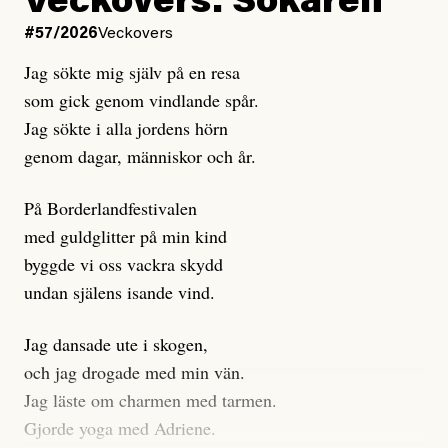
Veckovers: Sökaren
Dagens ETC arbetar med ”opålitliga källor” för att
#57/2026
Veckovers
istället prioritera ”sensationalism och klickbete”. Nej,
Jag sökte mig själv på en resa
klickbete är inte intressant för Dagens ETC.
som gick genom vindlande spår.
Journalistiken är låst. En klatschig men korrekt rubrik
Jag sökte i alla jordens hörn
gör förhoppningsvis att en nyfiken beställer
genom dagar, människor och år.
prenumeration, men den avslutas sekunder senare om
inte journalistiken levererar substans. Självklart bygger
På Borderlandfestivalen
dessa granskningar på olika källor, alltifrån domar till
med guldglitter på min kind
en mängd intervjupersoner, inklusive generös
byggde vi oss vackra skydd
möjlighet att bemöta för såväl personen vars motiv att
undan själens isande vind.
engagera sig i Palestinarörelsen ifrågasätts som de
grupper där Säpo-resursen samlade in uppgifter.
Jag dansade ute i skogen,
Researchen är grundlig.
och jag drogade med min vän.
Jag läste om charmen med tarmen.
Möjligen är det egentligen inte journalistikens metod
Gjorde yoga med Adriene.
som stör?