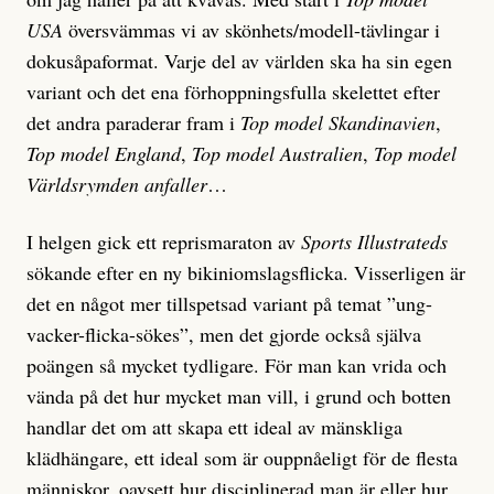
USA
översvämmas vi av skönhets/modell-tävlingar i
dokusåpaformat. Varje del av världen ska ha sin egen
variant och det ena förhoppningsfulla skelettet efter
det andra paraderar fram i
Top model Skandinavien
,
Top model England
,
Top model Australien
,
Top model
Världsrymden anfaller
…
I helgen gick ett reprismaraton av
Sports Illustrateds
sökande efter en ny bikiniomslagsflicka. Visserligen är
det en något mer tillspetsad variant på temat ”ung-
vacker-flicka-sökes”, men det gjorde också själva
poängen så mycket tydligare. För man kan vrida och
vända på det hur mycket man vill, i grund och botten
handlar det om att skapa ett ideal av mänskliga
klädhängare, ett ideal som är ouppnåeligt för de flesta
människor, oavsett hur disciplinerad man är eller hur