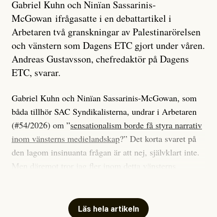
Gabriel Kuhn och Ninïan Sassarinis-
McGowan ifrågasatte i en debattartikel i
Arbetaren två granskningar av Palestinarörelsen
och vänstern som Dagens ETC gjort under våren.
Andreas Gustavsson, chefredaktör på Dagens
ETC, svarar.
Gabriel Kuhn och Ninïan Sassarinis-McGowan, som
båda tillhör SAC Syndikalisterna, undrar i Arbetaren
(#54/2026) om ”
sensationalism borde få styra narrativ
inom vänsterns medielandskap
?” Det korta svaret på
den lagom insinuanta frågan är att nej, självklart inte.
Men däremot tror jag fler inom detta vänsterns
medielandskap skulle må bra av en sund populism, i
betydelsen att göra avslöjande och undersökande
journalistik som vänder sig till många snarare än att
Läs hela artikeln