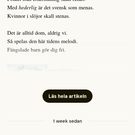
Med
hederlig
är det svensk som menas.
Kvinnor i slöjor skall stenas.
Det är alltid dom, aldrig vi.
Så spelas den här tidens melodi.
Fängslade barn gör dig fri.
#54/2026
Kultur
Snart skrivs boken ”Barn i
fängelse”
Läs hela artikeln
Jesper Lundby
1 week sedan
Publicerad
29 July, 2026
Uppdaterad
29 July, 2026