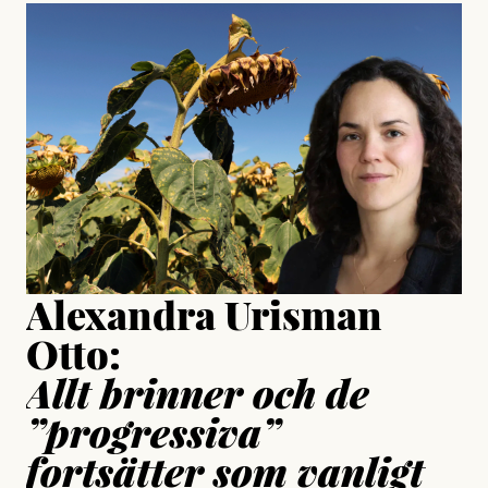
#23/2026
Intervjun
Jesper Lundby: ”Livet i sig
är ganska politiskt”
Jonas Lundström
Publicerad
24 July, 2026
Jesper Lundby
Publicerad
15 July, 2026
Uppdaterad
15 July, 2026
Alexandra Urisman
Otto:
Allt brinner och de
”progressiva”
fortsätter som vanligt