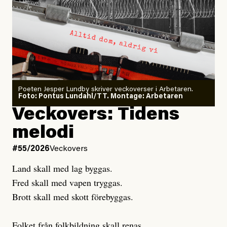
Larmet från
Arbetsmiljöverket:
Dödsolyckorna har slutat
#54/2026
Debatt
minska
Sensationalism när ETC
granskar vänstern
Poeten Jesper Lundby skriver veckoverser i Arbetaren.
Joel Kellgren
Foto: Pontus Lundahl/TT. Montage: Arbetaren
Debattartikel i Arbetaren
Veckovers: Tidens
Publicerad
3 August, 2026
Publicerad
6 August, 2026
melodi
Uppdaterad
3 August, 2026
Uppdaterad
6 August, 2026
#55/2026
Veckovers
Land skall med lag byggas.
Fred skall med vapen tryggas.
Brott skall med skott förebyggas.
Folket från folkbildning skall renas.