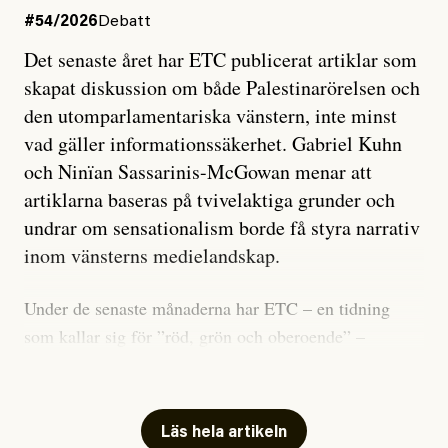
#54/2026
Debatt
Det senaste året har ETC publicerat artiklar som
skapat diskussion om både Palestinarörelsen och
den utomparlamentariska vänstern, inte minst
vad gäller informationssäkerhet. Gabriel Kuhn
och Ninïan Sassarinis-McGowan menar att
artiklarna baseras på tvivelaktiga grunder och
undrar om sensationalism borde få styra narrativ
inom vänsterns medielandskap.
Under de senaste månaderna har ETC – en tidning
som kallar sig för ”röd, grön och oberoende” –
publicerat två artiklar som vi gärna vill kommentera.
Artiklarna väcker flera frågor: Vem är det som ETC
skriver för? Vad betyder det att vara en ”röd, grön och
Läs hela artikeln