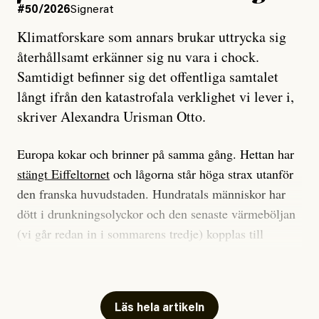
#50/2026
Signerat
Klimatforskare som annars brukar uttrycka sig
återhållsamt erkänner sig nu vara i chock.
Samtidigt befinner sig det offentliga samtalet
långt ifrån den katastrofala verklighet vi lever i,
skriver Alexandra Urisman Otto.
Europa kokar och brinner på samma gång. Hettan har
stängt Eiffeltornet
och lågorna står höga strax utanför
den franska huvudstaden. Hundratals människor har
dött i drunkningsolyckor och den senaste värmeböljan
(vi går redan in i sommarens tredje) kopplas till
tiotusentals för tidiga
dödsfall
.
Har du också panik i hettan? Känns det som en
mardröm? Bra, allt annat vore fullständigt orimligt.
Läs hela artikeln